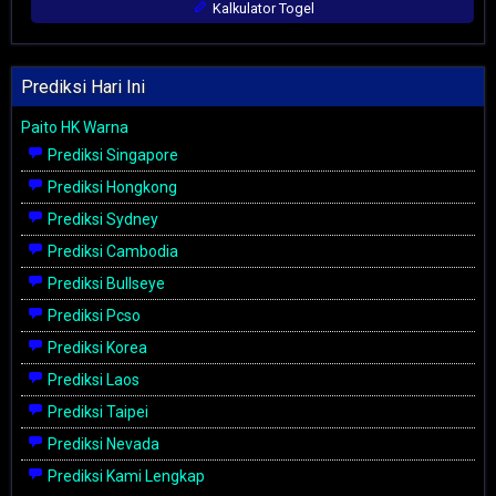
Kalkulator Togel
Prediksi Hari Ini
Paito HK Warna
Prediksi Singapore
Prediksi Hongkong
Prediksi Sydney
Prediksi Cambodia
Prediksi Bullseye
Prediksi Pcso
Prediksi Korea
Prediksi Laos
Prediksi Taipei
Prediksi Nevada
Prediksi Kami Lengkap