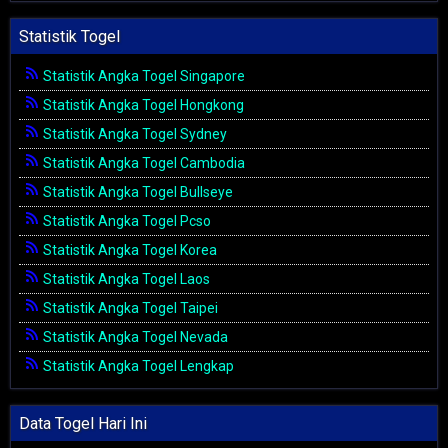
Statistik Togel
Statistik Angka Togel Singapore
Statistik Angka Togel Hongkong
Statistik Angka Togel Sydney
Statistik Angka Togel Cambodia
Statistik Angka Togel Bullseye
Statistik Angka Togel Pcso
Statistik Angka Togel Korea
Statistik Angka Togel Laos
Statistik Angka Togel Taipei
Statistik Angka Togel Nevada
Statistik Angka Togel Lengkap
Data Togel Hari Ini