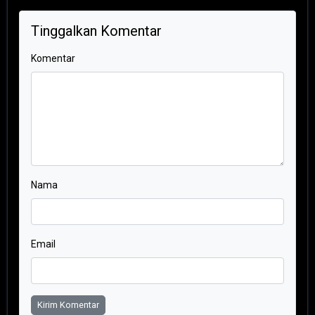
Tinggalkan Komentar
Komentar
Nama
Email
Kirim Komentar