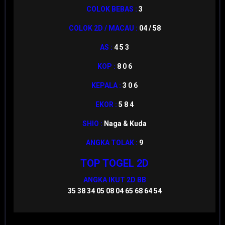
COLOK BEBAS :
3
COLOK 2D / MACAU :
04 / 58
AS :
4 5 3
KOP :
8 0 6
KEPALA :
3 0 6
EKOR :
5 8 4
SHIO :
Naga & Kuda
ANGKA TOLAK :
9
TOP TOGEL 2D
ANGKA IKUT 2D BB
35 38 34 05 08 04 65 68 64 54