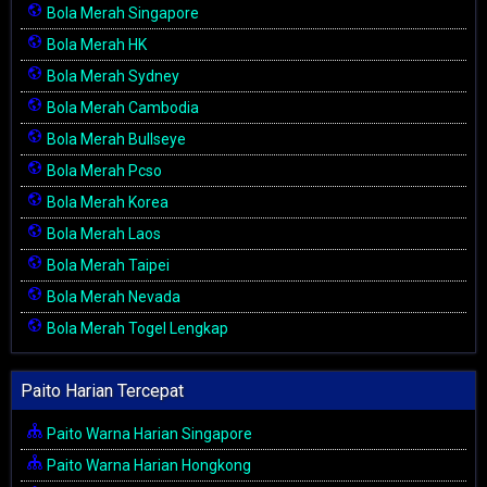
Bola Merah Singapore
Bola Merah HK
Bola Merah Sydney
Bola Merah Cambodia
Bola Merah Bullseye
Bola Merah Pcso
Bola Merah Korea
Bola Merah Laos
Bola Merah Taipei
Bola Merah Nevada
Bola Merah Togel Lengkap
Paito Harian Tercepat
Paito Warna Harian Singapore
Paito Warna Harian Hongkong