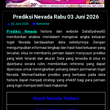
Prediksi Nevada Rabu 03 Juni 2026
02 Juni 2026
Komentar
Prediksi Nevada
historis dari website DataSydney6D
memberikan analisis mendalam mengenai angka keluaran
togel Nevada berdasarkan data sebelumnya. Dengan
mengumpulkan informasi lengkap dari hasil-hasil keluaran yang
tercatat, situs ini membantu pemain dalam menyusun prediksi
yang lebih terarah dan akurat. Data yang tersedia di situs ini
diperbarui secara rutin, memberikan referensi yang dapat
dipercaya untuk meningkatkan peluang dalam permainan togel
Nevada. Memanfaatkan prediksi yang berbasis pada data
historis dapat menjadi strategi yang efektif bagi para pemain
yang ingin memperoleh hasil maksimal.
Result Nevada Terbaru