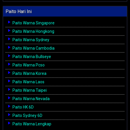
Paito Hari Ini
Paito Warna Singapore
Paito Warna Hongkong
Paito Warna Sydney
Paito Warna Cambodia
Paito Warna Bullseye
Paito Warna Pcso
Paito Warna Korea
Paito Warna Laos
Paito Warna Taipei
Paito Warna Nevada
Paito HK 6D
Paito Sydney 6D
Paito Warna Lengkap