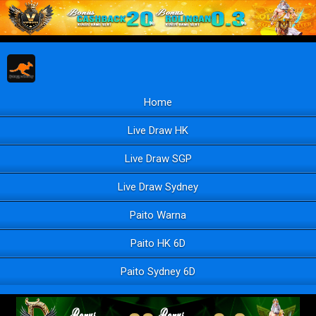
Home
Live Draw HK
Live Draw SGP
Live Draw Sydney
Paito Warna
Paito HK 6D
Paito Sydney 6D