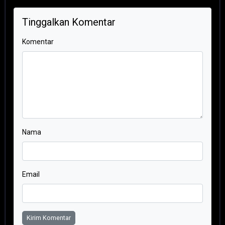
Tinggalkan Komentar
Komentar
Nama
Email
Kirim Komentar