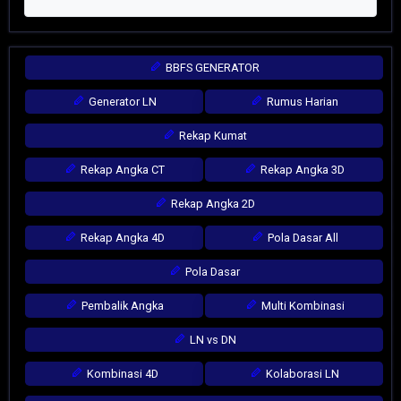
BBFS GENERATOR
Generator LN
Rumus Harian
Rekap Kumat
Rekap Angka CT
Rekap Angka 3D
Rekap Angka 2D
Rekap Angka 4D
Pola Dasar All
Pola Dasar
Pembalik Angka
Multi Kombinasi
LN vs DN
Kombinasi 4D
Kolaborasi LN