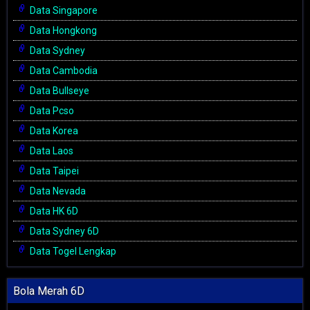
Data Singapore
Data Hongkong
Data Sydney
Data Cambodia
Data Bullseye
Data Pcso
Data Korea
Data Laos
Data Taipei
Data Nevada
Data HK 6D
Data Sydney 6D
Data Togel Lengkap
Bola Merah 6D