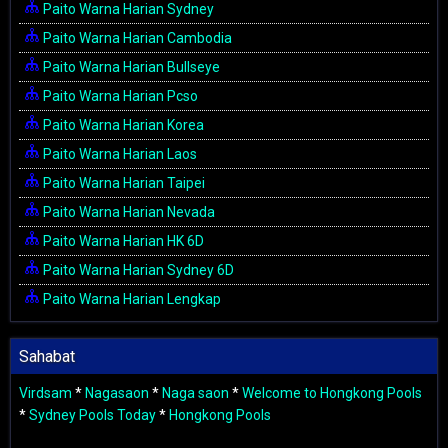
Paito Warna Harian Sydney
Paito Warna Harian Cambodia
Paito Warna Harian Bullseye
Paito Warna Harian Pcso
Paito Warna Harian Korea
Paito Warna Harian Laos
Paito Warna Harian Taipei
Paito Warna Harian Nevada
Paito Warna Harian HK 6D
Paito Warna Harian Sydney 6D
Paito Warna Harian Lengkap
Sahabat
Virdsam
*
Nagasaon
*
Naga saon
*
Welcome to Hongkong Pools
*
Sydney Pools Today
*
Hongkong Pools