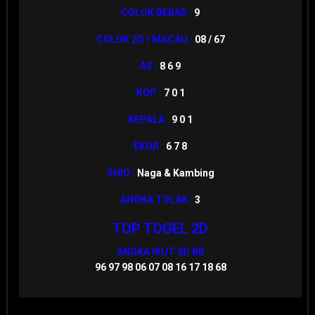
COLOK BEBAS :
9
COLOK 2D / MACAU :
08 / 67
AS :
8 6 9
KOP :
7 0 1
KEPALA :
9 0 1
EKOR :
6 7 8
SHIO :
Naga & Kambing
ANGKA TOLAK :
3
TOP TOGEL 2D
ANGKA IKUT 2D BB
96 97 98 06 07 08 16 17 18 68