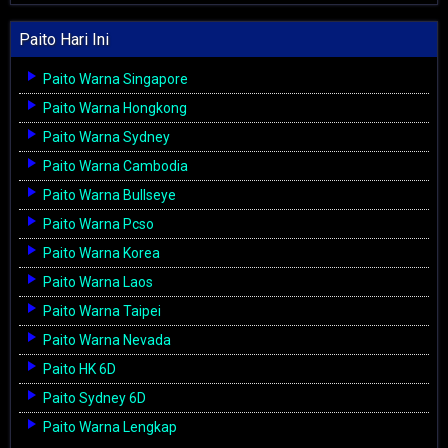
Paito Hari Ini
Paito Warna Singapore
Paito Warna Hongkong
Paito Warna Sydney
Paito Warna Cambodia
Paito Warna Bullseye
Paito Warna Pcso
Paito Warna Korea
Paito Warna Laos
Paito Warna Taipei
Paito Warna Nevada
Paito HK 6D
Paito Sydney 6D
Paito Warna Lengkap