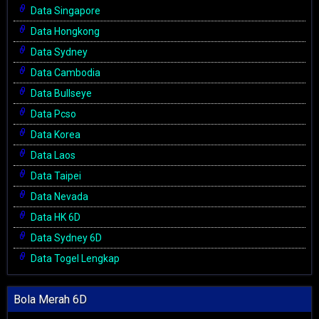
Data Singapore
Data Hongkong
Data Sydney
Data Cambodia
Data Bullseye
Data Pcso
Data Korea
Data Laos
Data Taipei
Data Nevada
Data HK 6D
Data Sydney 6D
Data Togel Lengkap
Bola Merah 6D