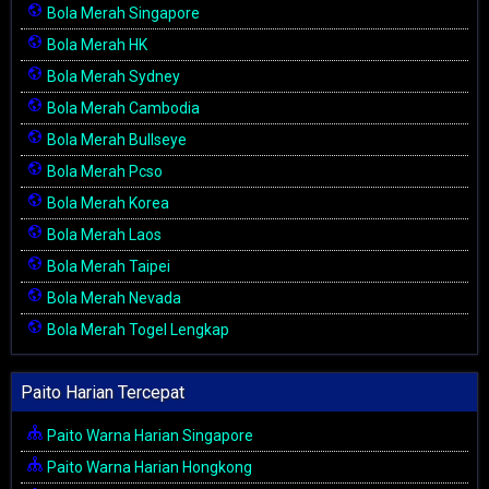
Bola Merah Singapore
Bola Merah HK
Bola Merah Sydney
Bola Merah Cambodia
Bola Merah Bullseye
Bola Merah Pcso
Bola Merah Korea
Bola Merah Laos
Bola Merah Taipei
Bola Merah Nevada
Bola Merah Togel Lengkap
Paito Harian Tercepat
Paito Warna Harian Singapore
Paito Warna Harian Hongkong