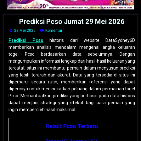
Prediksi Pcso Jumat 29 Mei 2026
28 Mei 2026
Komentar
Prediksi Pcso
historis dari website DataSydney6D
memberikan analisis mendalam mengenai angka keluaran
togel Pcso berdasarkan data sebelumnya. Dengan
mengumpulkan informasi lengkap dari hasil-hasil keluaran yang
tercatat, situs ini membantu pemain dalam menyusun prediksi
yang lebih terarah dan akurat. Data yang tersedia di situs ini
diperbarui secara rutin, memberikan referensi yang dapat
dipercaya untuk meningkatkan peluang dalam permainan togel
Pcso. Memanfaatkan prediksi yang berbasis pada data historis
dapat menjadi strategi yang efektif bagi para pemain yang
ingin memperoleh hasil maksimal.
Result Pcso Terbaru