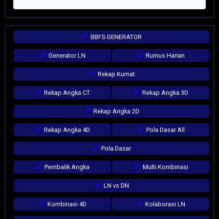
BBFS GENERATOR
Generator LN
Rumus Harian
Rekap Kumat
Rekap Angka CT
Rekap Angka 3D
Rekap Angka 2D
Rekap Angka 4D
Pola Dasar All
Pola Dasar
Pembalik Angka
Multi Kombinasi
LN vs DN
Kombinasi 4D
Kolaborasi LN