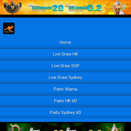
Home
Live Draw HK
Live Draw SGP
Live Draw Sydney
Paito Warna
Paito HK 6D
Paito Sydney 6D