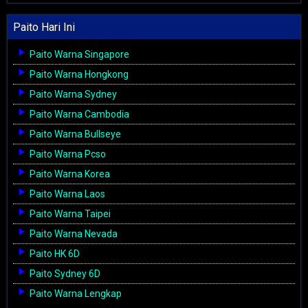
Paito Hari Ini
Paito Warna Singapore
Paito Warna Hongkong
Paito Warna Sydney
Paito Warna Cambodia
Paito Warna Bullseye
Paito Warna Pcso
Paito Warna Korea
Paito Warna Laos
Paito Warna Taipei
Paito Warna Nevada
Paito HK 6D
Paito Sydney 6D
Paito Warna Lengkap