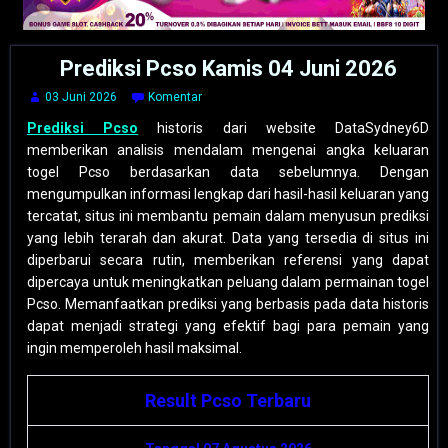
Prediksi Pcso Kamis 04 Juni 2026
03 Juni 2026
Komentar
Prediksi Pcso
historis dari website DataSydney6D
memberikan analisis mendalam mengenai angka keluaran
togel Pcso berdasarkan data sebelumnya. Dengan
mengumpulkan informasi lengkap dari hasil-hasil keluaran yang
tercatat, situs ini membantu pemain dalam menyusun prediksi
yang lebih terarah dan akurat. Data yang tersedia di situs ini
diperbarui secara rutin, memberikan referensi yang dapat
dipercaya untuk meningkatkan peluang dalam permainan togel
Pcso. Memanfaatkan prediksi yang berbasis pada data historis
dapat menjadi strategi yang efektif bagi para pemain yang
ingin memperoleh hasil maksimal.
Result Pcso Terbaru