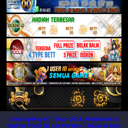
Data Sydney 6D Tahun 2023: Analisis Data
Sydney Pools 6D dan Prediksi Terkini Sydney