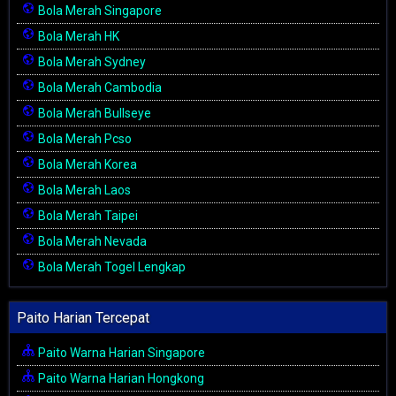
Bola Merah Singapore
Bola Merah HK
Bola Merah Sydney
Bola Merah Cambodia
Bola Merah Bullseye
Bola Merah Pcso
Bola Merah Korea
Bola Merah Laos
Bola Merah Taipei
Bola Merah Nevada
Bola Merah Togel Lengkap
Paito Harian Tercepat
Paito Warna Harian Singapore
Paito Warna Harian Hongkong