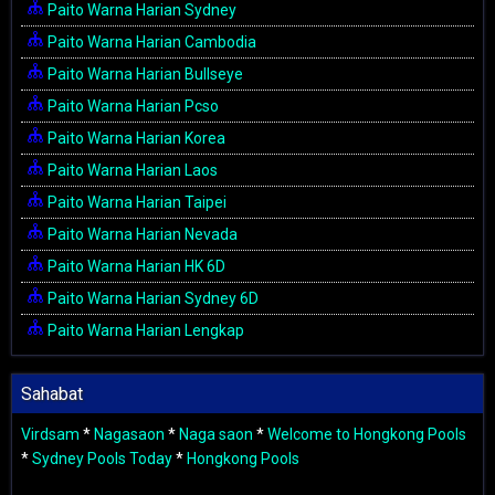
Paito Warna Harian Sydney
Paito Warna Harian Cambodia
Paito Warna Harian Bullseye
Paito Warna Harian Pcso
Paito Warna Harian Korea
Paito Warna Harian Laos
Paito Warna Harian Taipei
Paito Warna Harian Nevada
Paito Warna Harian HK 6D
Paito Warna Harian Sydney 6D
Paito Warna Harian Lengkap
Sahabat
Virdsam
*
Nagasaon
*
Naga saon
*
Welcome to Hongkong Pools
*
Sydney Pools Today
*
Hongkong Pools