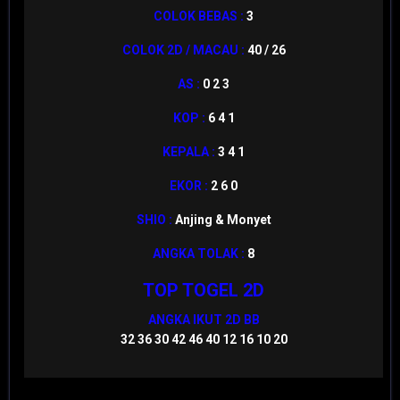
COLOK BEBAS :
3
COLOK 2D / MACAU :
40 / 26
AS :
0 2 3
KOP :
6 4 1
KEPALA :
3 4 1
EKOR :
2 6 0
SHIO :
Anjing & Monyet
ANGKA TOLAK :
8
TOP TOGEL 2D
ANGKA IKUT 2D BB
32 36 30 42 46 40 12 16 10 20