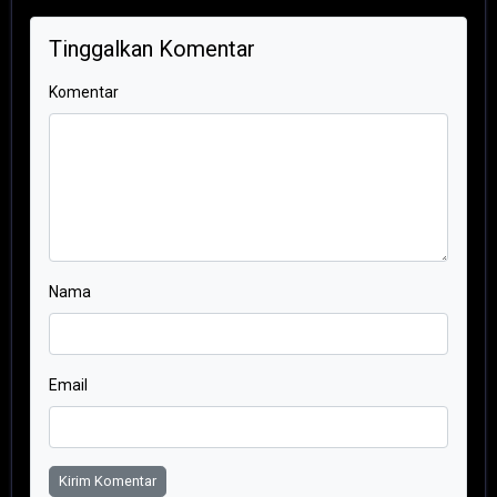
Tinggalkan Komentar
Komentar
Nama
Email
Kirim Komentar