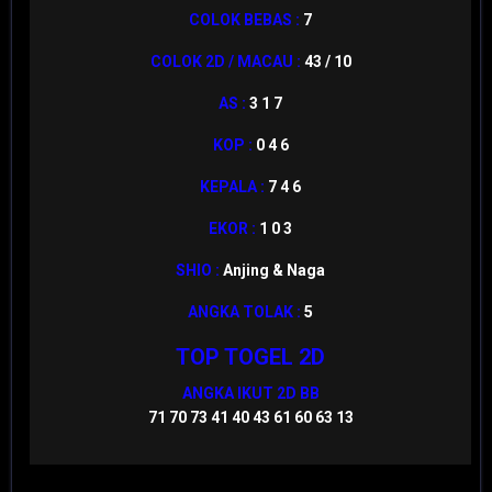
COLOK BEBAS :
7
COLOK 2D / MACAU :
43 / 10
AS :
3 1 7
KOP :
0 4 6
KEPALA :
7 4 6
EKOR :
1 0 3
SHIO :
Anjing & Naga
ANGKA TOLAK :
5
TOP TOGEL 2D
ANGKA IKUT 2D BB
71 70 73 41 40 43 61 60 63 13