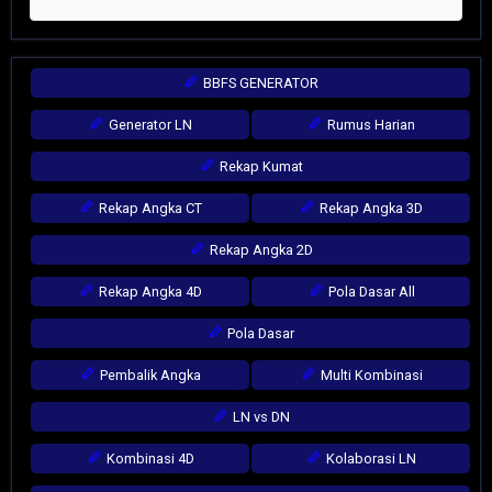
BBFS GENERATOR
Generator LN
Rumus Harian
Rekap Kumat
Rekap Angka CT
Rekap Angka 3D
Rekap Angka 2D
Rekap Angka 4D
Pola Dasar All
Pola Dasar
Pembalik Angka
Multi Kombinasi
LN vs DN
Kombinasi 4D
Kolaborasi LN