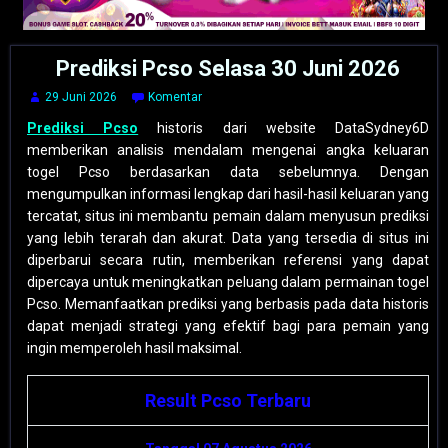
Prediksi Pcso Selasa 30 Juni 2026
29 Juni 2026
Komentar
Prediksi Pcso
historis dari website DataSydney6D
memberikan analisis mendalam mengenai angka keluaran
togel Pcso berdasarkan data sebelumnya. Dengan
mengumpulkan informasi lengkap dari hasil-hasil keluaran yang
tercatat, situs ini membantu pemain dalam menyusun prediksi
yang lebih terarah dan akurat. Data yang tersedia di situs ini
diperbarui secara rutin, memberikan referensi yang dapat
dipercaya untuk meningkatkan peluang dalam permainan togel
Pcso. Memanfaatkan prediksi yang berbasis pada data historis
dapat menjadi strategi yang efektif bagi para pemain yang
ingin memperoleh hasil maksimal.
Result Pcso Terbaru