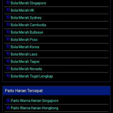
Bola Merah Singapore
Bola Merah HK
Bola Merah Sydney
Bola Merah Cambodia
Bola Merah Bullseye
Bola Merah Pcso
Bola Merah Korea
Bola Merah Laos
Bola Merah Taipei
Bola Merah Nevada
Bola Merah Togel Lengkap
Paito Harian Tercepat
Paito Warna Harian Singapore
Paito Warna Harian Hongkong