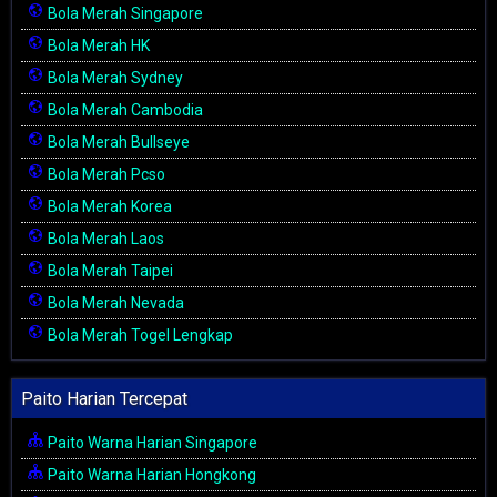
Bola Merah Singapore
Bola Merah HK
Bola Merah Sydney
Bola Merah Cambodia
Bola Merah Bullseye
Bola Merah Pcso
Bola Merah Korea
Bola Merah Laos
Bola Merah Taipei
Bola Merah Nevada
Bola Merah Togel Lengkap
Paito Harian Tercepat
Paito Warna Harian Singapore
Paito Warna Harian Hongkong