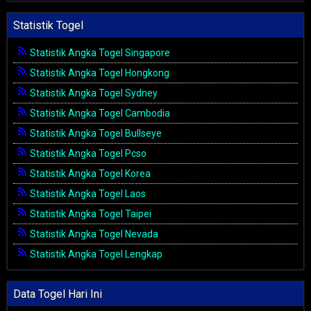
Statistik Togel
Statistik Angka Togel Singapore
Statistik Angka Togel Hongkong
Statistik Angka Togel Sydney
Statistik Angka Togel Cambodia
Statistik Angka Togel Bullseye
Statistik Angka Togel Pcso
Statistik Angka Togel Korea
Statistik Angka Togel Laos
Statistik Angka Togel Taipei
Statistik Angka Togel Nevada
Statistik Angka Togel Lengkap
Data Togel Hari Ini