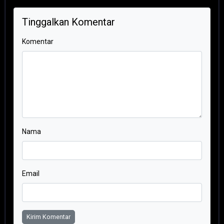
Tinggalkan Komentar
Komentar
Nama
Email
Kirim Komentar