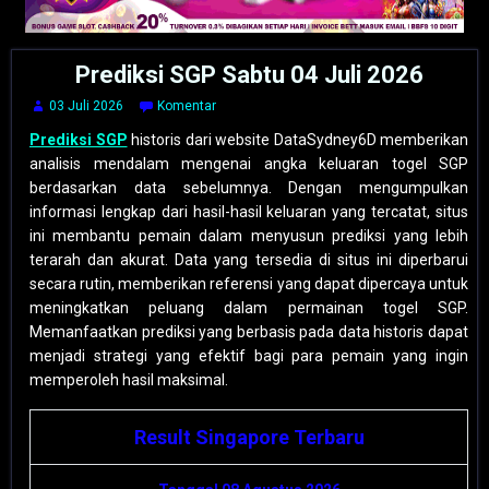
Prediksi SGP Sabtu 04 Juli 2026
03 Juli 2026
Komentar
Prediksi SGP
historis dari website DataSydney6D memberikan
analisis mendalam mengenai angka keluaran togel SGP
berdasarkan data sebelumnya. Dengan mengumpulkan
informasi lengkap dari hasil-hasil keluaran yang tercatat, situs
ini membantu pemain dalam menyusun prediksi yang lebih
terarah dan akurat. Data yang tersedia di situs ini diperbarui
secara rutin, memberikan referensi yang dapat dipercaya untuk
meningkatkan peluang dalam permainan togel SGP.
Memanfaatkan prediksi yang berbasis pada data historis dapat
menjadi strategi yang efektif bagi para pemain yang ingin
memperoleh hasil maksimal.
Result Singapore Terbaru