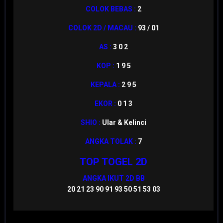
COLOK BEBAS :
2
COLOK 2D / MACAU :
93 / 01
AS :
3 0 2
KOP :
1 9 5
KEPALA :
2 9 5
EKOR :
0 1 3
SHIO :
Ular & Kelinci
ANGKA TOLAK :
7
TOP TOGEL 2D
ANGKA IKUT 2D BB
20 21 23 90 91 93 50 51 53 03