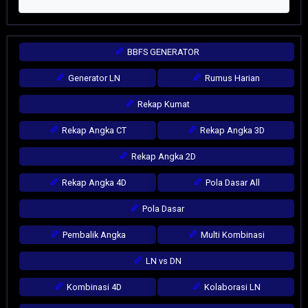
BBFS GENERATOR
Generator LN
Rumus Harian
Rekap Kumat
Rekap Angka CT
Rekap Angka 3D
Rekap Angka 2D
Rekap Angka 4D
Pola Dasar All
Pola Dasar
Pembalik Angka
Multi Kombinasi
LN vs DN
Kombinasi 4D
Kolaborasi LN