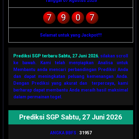
Tanggal 07 Agustus 2026
7
9
0
7
Selamat untuk yang Jackpot!!!
Prediksi SGP terbaru Sabtu, 27 Juni 2026
, silakan scroll
ke bawah. Kami telah menyiapkan Analisa untuk
Membantu anda mencari perbandingan Prediksi Anda
dan dapat meningkatan peluang kemenangan Anda.
Dengan Prediksi yang akurat dan terpercaya, kami
berharap dapat membantu Anda meraih hasil maksimal
dalam permainan togel.
Prediksi SGP Sabtu, 27 Juni 2026
ANGKA BBFS :
31957