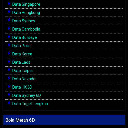
Data Singapore
Data Hongkong
Data Sydney
Data Cambodia
Data Bullseye
Data Pcso
Data Korea
Data Laos
Data Taipei
Data Nevada
Data HK 6D
Data Sydney 6D
Data Togel Lengkap
Bola Merah 6D