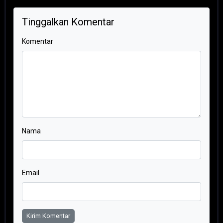
Tinggalkan Komentar
Komentar
Nama
Email
Kirim Komentar