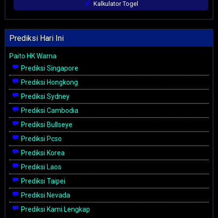
Kalkulator Togel
Prediksi Hari Ini
Paito HK Warna
Prediksi Singapore
Prediksi Hongkong
Prediksi Sydney
Prediksi Cambodia
Prediksi Bullseye
Prediksi Pcso
Prediksi Korea
Prediksi Laos
Prediksi Taipei
Prediksi Nevada
Prediksi Kami Lengkap