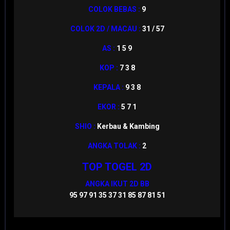
COLOK BEBAS :
9
COLOK 2D / MACAU :
31 / 57
AS :
1 5 9
KOP :
7 3 8
KEPALA :
9 3 8
EKOR :
5 7 1
SHIO :
Kerbau & Kambing
ANGKA TOLAK :
2
TOP TOGEL 2D
ANGKA IKUT 2D BB
95 97 91 35 37 31 85 87 81 51