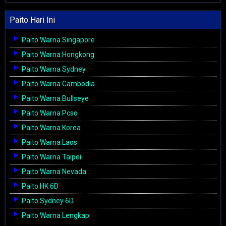
Paito Hari Ini
Paito Warna Singapore
Paito Warna Hongkong
Paito Warna Sydney
Paito Warna Cambodia
Paito Warna Bullseye
Paito Warna Pcso
Paito Warna Korea
Paito Warna Laos
Paito Warna Taipei
Paito Warna Nevada
Paito HK 6D
Paito Sydney 6D
Paito Warna Lengkap