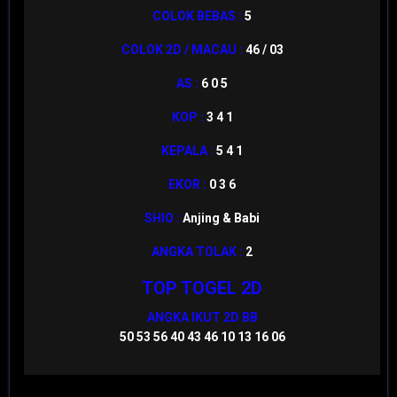
COLOK BEBAS :
5
COLOK 2D / MACAU :
46 / 03
AS :
6 0 5
KOP :
3 4 1
KEPALA :
5 4 1
EKOR :
0 3 6
SHIO :
Anjing & Babi
ANGKA TOLAK :
2
TOP TOGEL 2D
ANGKA IKUT 2D BB
50 53 56 40 43 46 10 13 16 06