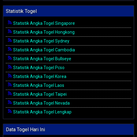
Statistik Togel
Statistik Angka Togel Singapore
Statistik Angka Togel Hongkong
Statistik Angka Togel Sydney
Statistik Angka Togel Cambodia
Statistik Angka Togel Bullseye
Statistik Angka Togel Pcso
Statistik Angka Togel Korea
Statistik Angka Togel Laos
Statistik Angka Togel Taipei
Statistik Angka Togel Nevada
Statistik Angka Togel Lengkap
Data Togel Hari Ini