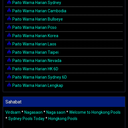
Paito Warna Harian Sydney
Paito Warna Harian Cambodia
Paito Warna Harian Bullseye
Paito Warna Harian Pcso
Paito Warna Harian Korea
Paito Warna Harian Laos
Paito Warna Harian Taipei
Paito Warna Harian Nevada
Paito Warna Harian HK 6D
Paito Warna Harian Sydney 6D
Paito Warna Harian Lengkap
Sahabat
Virdsam
*
Nagasaon
*
Naga saon
*
Welcome to Hongkong Pools
*
Sydney Pools Today
*
Hongkong Pools