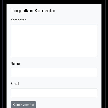
Tinggalkan Komentar
Komentar
Nama
Email
Kirim Komentar