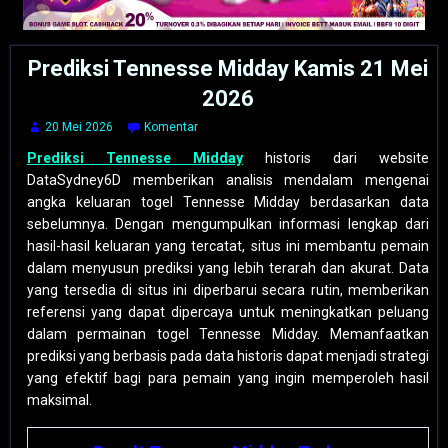
Prediksi Tennesse Midday Kamis 21 Mei
2026
20 Mei 2026
Komentar
Prediksi Tennesse Midday
historis dari website
DataSydney6D memberikan analisis mendalam mengenai
angka keluaran togel Tennesse Midday berdasarkan data
sebelumnya. Dengan mengumpulkan informasi lengkap dari
hasil-hasil keluaran yang tercatat, situs ini membantu pemain
dalam menyusun prediksi yang lebih terarah dan akurat. Data
yang tersedia di situs ini diperbarui secara rutin, memberikan
referensi yang dapat dipercaya untuk meningkatkan peluang
dalam permainan togel Tennesse Midday. Memanfaatkan
prediksi yang berbasis pada data historis dapat menjadi strategi
yang efektif bagi para pemain yang ingin memperoleh hasil
maksimal.