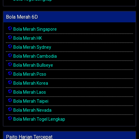
Bola Merah 6D
Bola Merah Singapore
Bola Merah HK
Bola Merah Sydney
Bola Merah Cambodia
Bola Merah Bullseye
Bola Merah Pcso
Bola Merah Korea
Bola Merah Laos
Bola Merah Taipei
Bola Merah Nevada
Bola Merah Togel Lengkap
Paito Harian Tercepat