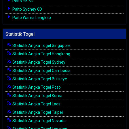
Paito HK 6D
Paito Sydney 6D
Paito Warna Lengkap
Statistik Togel
Statistik Angka Togel Singapore
Statistik Angka Togel Hongkong
Statistik Angka Togel Sydney
Statistik Angka Togel Cambodia
Statistik Angka Togel Bullseye
Statistik Angka Togel Pcso
Statistik Angka Togel Korea
Statistik Angka Togel Laos
Statistik Angka Togel Taipei
Statistik Angka Togel Nevada
Statistik Angka Togel Lengkap