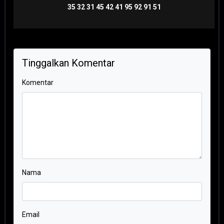
35 32 31 45 42 41 95 92 91 51
Tinggalkan Komentar
Komentar
Nama
Email