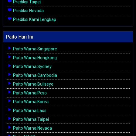
Prediksi Taipei
Prediksi Nevada
Prediksi Kami Lengkap
Paito Hari Ini
Paito Warna Singapore
Paito Warna Hongkong
Paito Warna Sydney
Paito Warna Cambodia
Paito Warna Bullseye
Paito Warna Pcso
Paito Warna Korea
Paito Warna Laos
Paito Warna Taipei
Paito Warna Nevada