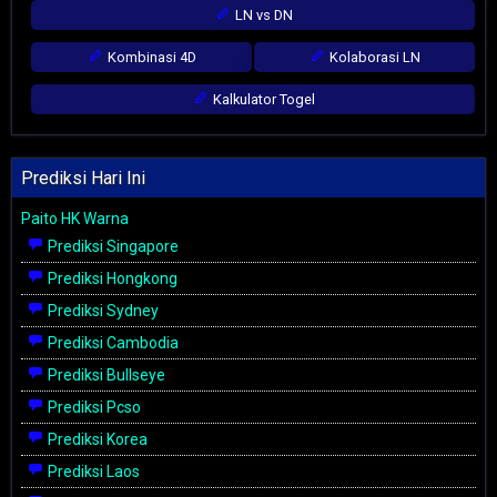
LN vs DN
Kombinasi 4D
Kolaborasi LN
Kalkulator Togel
Prediksi Hari Ini
Paito HK Warna
Prediksi Singapore
Prediksi Hongkong
Prediksi Sydney
Prediksi Cambodia
Prediksi Bullseye
Prediksi Pcso
Prediksi Korea
Prediksi Laos