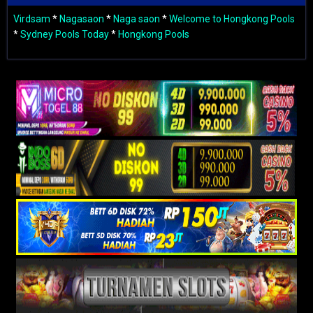
Virdsam
*
Nagasaon
*
Naga saon
*
Welcome to Hongkong Pools
*
Sydney Pools Today
*
Hongkong Pools