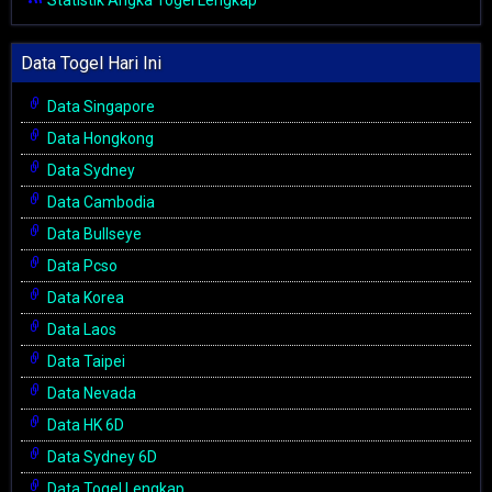
Data Togel Hari Ini
Data Singapore
Data Hongkong
Data Sydney
Data Cambodia
Data Bullseye
Data Pcso
Data Korea
Data Laos
Data Taipei
Data Nevada
Data HK 6D
Data Sydney 6D
Data Togel Lengkap