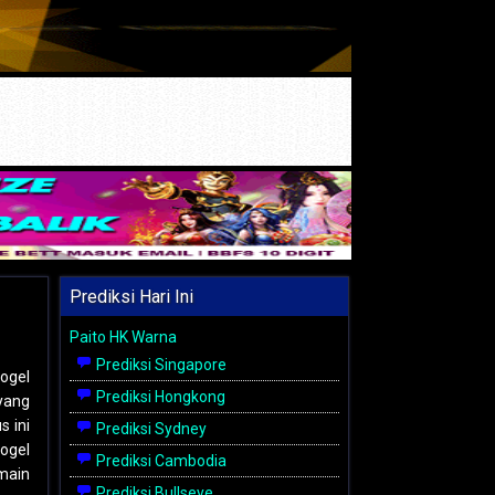
Prediksi Hari Ini
Paito HK Warna
Prediksi Singapore
ogel
Prediksi Hongkong
yang
s ini
Prediksi Sydney
ogel
Prediksi Cambodia
emain
Prediksi Bullseye