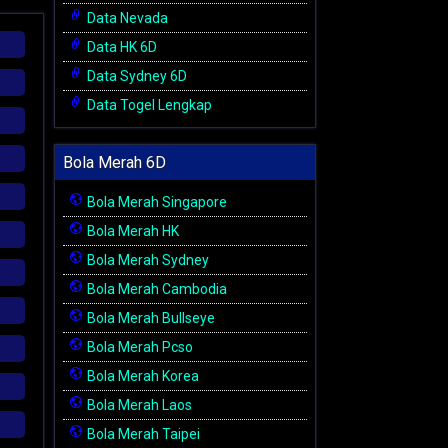
Data Nevada
Data HK 6D
Data Sydney 6D
Data Togel Lengkap
Bola Merah 6D
Bola Merah Singapore
Bola Merah HK
Bola Merah Sydney
Bola Merah Cambodia
Bola Merah Bullseye
Bola Merah Pcso
Bola Merah Korea
Bola Merah Laos
Bola Merah Taipei