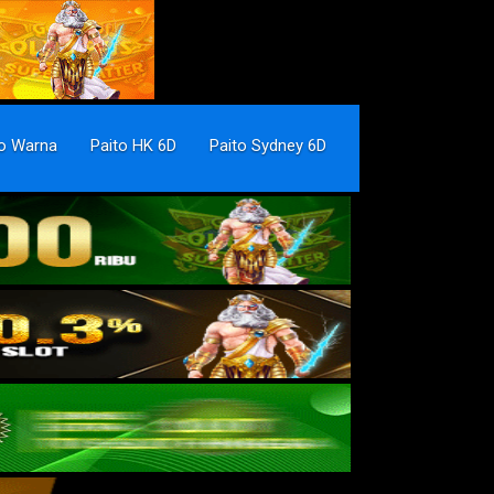
to Warna
Paito HK 6D
Paito Sydney 6D