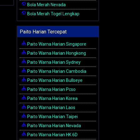
Bola Merah Nevada
Bola Merah Togel Lengkap
Paito Harian Tercepat
Paito Warna Harian Singapore
Paito Warna Harian Hongkong
Paito Warna Harian Sydney
Paito Warna Harian Cambodia
Paito Warna Harian Bullseye
Paito Warna Harian Pcso
Paito Warna Harian Korea
Paito Warna Harian Laos
Paito Warna Harian Taipei
Paito Warna Harian Nevada
Paito Warna Harian HK 6D