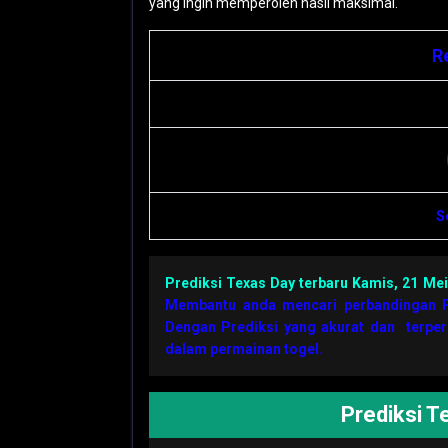
yang ingin memperoleh hasil maksimal.
R
S
Prediksi Texas Day terbaru Kamis, 21 Me
Membantu anda mencari perbandingan P
Dengan Prediksi yang akurat dan terpe
dalam permainan togel.
Prediksi T