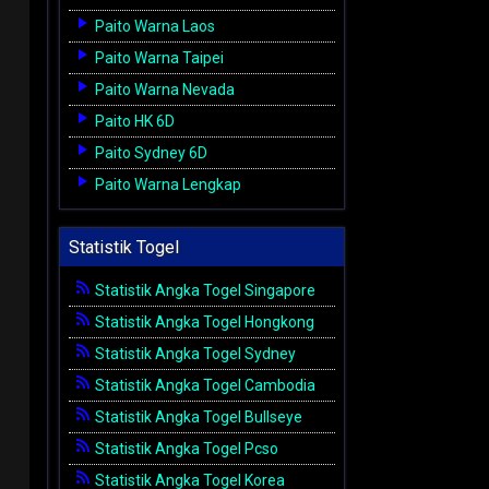
Paito Warna Laos
Paito Warna Taipei
Paito Warna Nevada
Paito HK 6D
Paito Sydney 6D
Paito Warna Lengkap
Statistik Togel
Statistik Angka Togel Singapore
Statistik Angka Togel Hongkong
Statistik Angka Togel Sydney
Statistik Angka Togel Cambodia
Statistik Angka Togel Bullseye
Statistik Angka Togel Pcso
Statistik Angka Togel Korea