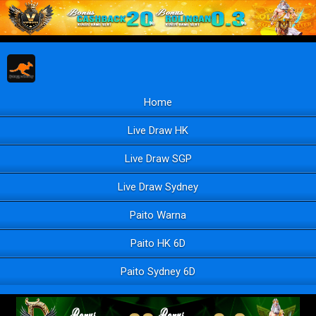
Home
Live Draw HK
Live Draw SGP
Live Draw Sydney
Paito Warna
Paito HK 6D
Paito Sydney 6D