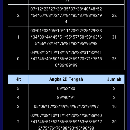
*91
07*12*23*27*30*35*37*38*40*48*52
2
*64*67*68*72*77*84*85*87*88*92*9
22
4
00*01*03*05*10*11*20*22*25*29*33
1
*34*39*44*45*51*55*57*58*59*63*6
31
5*66*73*74*76*81*82*95*96*98
04*08*13*17*18*19*26*28*31*32*41
0
*42*46*49*50*56*62*69*70*71*75*8
25
0*86*89*99
Hit
Angka 2D Tengah
Jumlah
5
09*52*80
3
4
89*90*91
3
3
05*06*17*32*49*64*67*73*94*97
10
02*07*08*10*11*14*20*24*36*38*40
2
*41*46*51*53*56*58*59*63*65*69*7
30
2*75*76*78*88*93*95*96*98