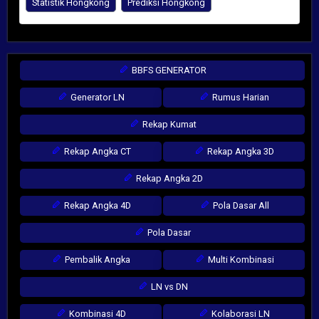
Statistik Hongkong
Prediksi Hongkong
BBFS GENERATOR
Generator LN
Rumus Harian
Rekap Kumat
Rekap Angka CT
Rekap Angka 3D
Rekap Angka 2D
Rekap Angka 4D
Pola Dasar All
Pola Dasar
Pembalik Angka
Multi Kombinasi
LN vs DN
Kombinasi 4D
Kolaborasi LN