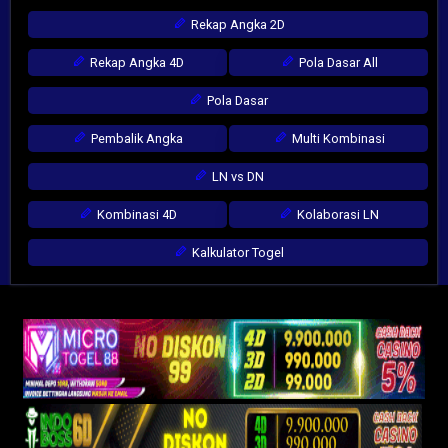
Rekap Angka 2D
Rekap Angka 4D
Pola Dasar All
Pola Dasar
Pembalik Angka
Multi Kombinasi
LN vs DN
Kombinasi 4D
Kolaborasi LN
Kalkulator Togel