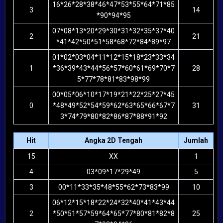
16*26*28*38*46*47*53*55*64*71*85
3
14
*90*94*95
07*08*13*20*29*30*31*32*35*37*40
2
21
*41*42*50*51*58*68*72*84*89*97
01*02*03*04*11*12*15*18*23*33*34
1
*36*39*43*44*56*57*60*61*69*70*7
28
5*77*78*81*83*98*99
00*05*06*10*17*19*21*22*25*27*45
0
*48*49*52*54*59*62*63*65*66*67*7
31
3*74*79*80*82*86*87*88*91*92
Hit
Angka 2D Tengah
Jumlah
15
XX
1
4
03*09*17*29*49
5
3
00*11*33*35*48*55*62*73*83*99
10
06*12*15*18*22*24*32*40*41*43*44
2
*50*51*57*59*64*65*77*80*81*82*8
25