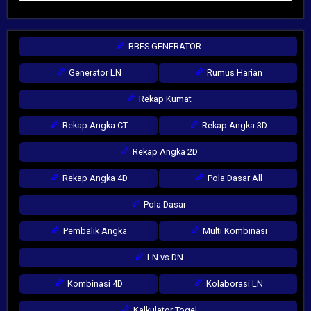
BBFS GENERATOR
Generator LN
Rumus Harian
Rekap Kumat
Rekap Angka CT
Rekap Angka 3D
Rekap Angka 2D
Rekap Angka 4D
Pola Dasar All
Pola Dasar
Pembalik Angka
Multi Kombinasi
LN vs DN
Kombinasi 4D
Kolaborasi LN
Kalkulator Togel