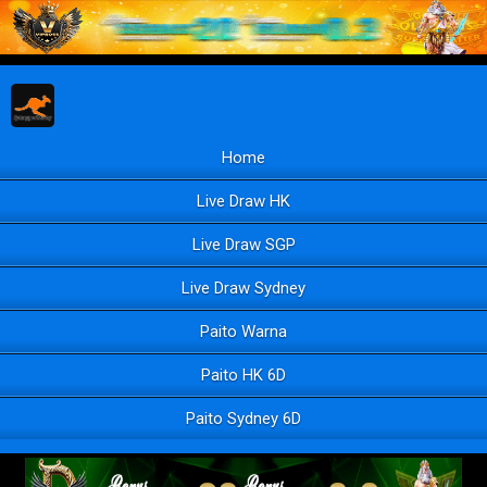
Home
Live Draw HK
Live Draw SGP
Live Draw Sydney
Paito Warna
Paito HK 6D
Paito Sydney 6D