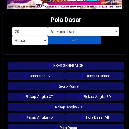
Pola Dasar
Go!
BBFS GENERATOR
Generator LN
Rumus Harian
Rekap Kumat
Rekap Angka CT
Rekap Angka 3D
Rekap Angka 2D
Rekap Angka 4D
Pola Dasar All
Pola Dasar