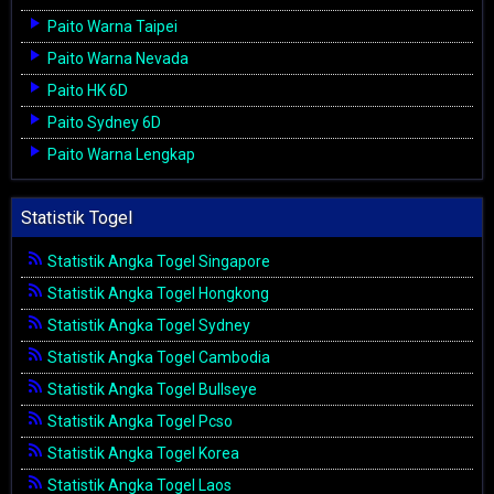
Paito Warna Taipei
Paito Warna Nevada
Paito HK 6D
Paito Sydney 6D
Paito Warna Lengkap
Statistik Togel
Statistik Angka Togel Singapore
Statistik Angka Togel Hongkong
Statistik Angka Togel Sydney
Statistik Angka Togel Cambodia
Statistik Angka Togel Bullseye
Statistik Angka Togel Pcso
Statistik Angka Togel Korea
Statistik Angka Togel Laos