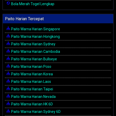
Bola Merah Togel Lengkap
Paito Harian Tercepat
Paito Warna Harian Singapore
Paito Warna Harian Hongkong
Paito Warna Harian Sydney
Paito Warna Harian Cambodia
Paito Warna Harian Bullseye
Paito Warna Harian Pcso
Paito Warna Harian Korea
Paito Warna Harian Laos
Paito Warna Harian Taipei
Paito Warna Harian Nevada
Paito Warna Harian HK 6D
Paito Warna Harian Sydney 6D