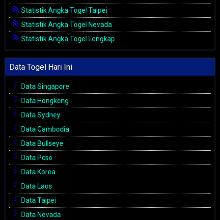
Statistik Angka Togel Taipei
Statistik Angka Togel Nevada
Statistik Angka Togel Lengkap
Data Togel Hari Ini
Data Singapore
Data Hongkong
Data Sydney
Data Cambodia
Data Bullseye
Data Pcso
Data Korea
Data Laos
Data Taipei
Data Nevada