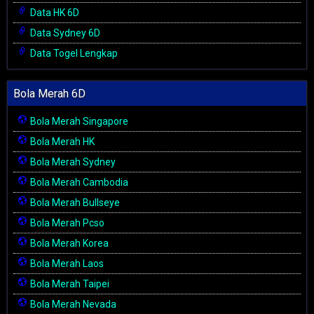
Data HK 6D
Data Sydney 6D
Data Togel Lengkap
Bola Merah 6D
Bola Merah Singapore
Bola Merah HK
Bola Merah Sydney
Bola Merah Cambodia
Bola Merah Bullseye
Bola Merah Pcso
Bola Merah Korea
Bola Merah Laos
Bola Merah Taipei
Bola Merah Nevada