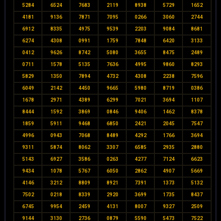
5284
6524
7683
2119
8938
5729
1652
4181
9136
7871
7095
0266
3060
2744
6912
8335
4975
9539
2203
9084
8681
6274
4308
0991
1759
7848
6420
3133
0412
9626
8742
5080
3655
8475
2489
0711
1578
5135
7636
4995
9860
8293
5829
1350
7894
4732
4308
2238
7596
6049
2142
4450
9665
5980
8719
0386
1678
2971
4389
6299
7021
3694
1107
8444
1592
3869
0846
9406
1462
8378
1859
5911
9468
6850
2421
2045
7547
4996
0943
7068
8489
4292
1766
3694
9311
5874
8062
3307
6585
2935
2880
5143
6927
3586
0263
4277
7124
6623
9434
1078
5767
6050
2862
4907
5669
4146
3212
8809
8921
7391
1373
5132
7502
0218
8339
2920
3699
1735
8437
6745
9954
2459
4131
8007
9327
2509
9144
3130
2736
0879
5590
5473
7522