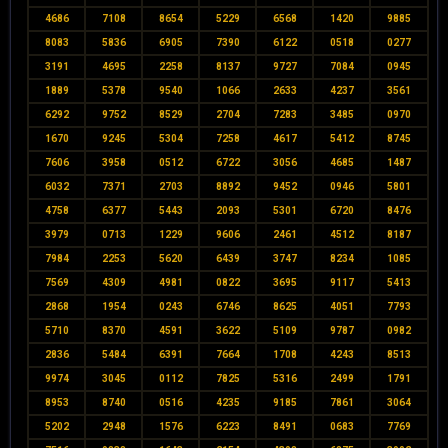
4686
7108
8654
5229
6568
1420
9885
8083
5836
6905
7390
6122
0518
0277
3191
4695
2258
8137
9727
7084
0945
1889
5378
9540
1066
2633
4237
3561
6292
9752
8529
2704
7283
3485
0970
1670
9245
5304
7258
4617
5412
8745
7606
3958
0512
6722
3056
4685
1487
6032
7371
2703
8892
9452
0946
5801
4758
6377
5443
2093
5301
6720
8476
3979
0713
1229
9606
2461
4512
8187
7984
2253
5620
6439
3747
8234
1085
7569
4309
4981
0822
3695
9117
5413
2868
1954
0243
6746
8625
4051
7793
5710
8370
4591
3622
5109
9787
0982
2836
5484
6391
7664
1708
4243
8513
9974
3045
0112
7825
5316
2499
1791
8953
8740
0516
4235
9185
7861
3064
5202
2948
1576
6223
8491
0683
7769