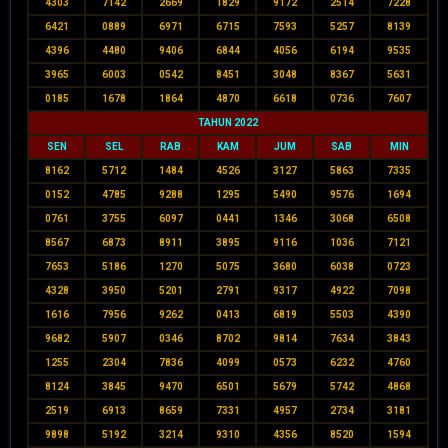
4303
7142
2669
1829
9172
2514
7228
6421
0889
6971
6715
7593
5257
8139
4396
4480
9406
6844
4056
6194
9535
3965
6003
0542
8451
3048
8367
5631
0185
1678
1864
4870
6618
0736
7607
TAHUN 2022
SEN
SEL
RAB
KAM
JUM
SAB
MIN
8162
5712
1484
4526
3127
5863
7335
0152
4785
9288
1295
5490
9576
1694
0761
3755
6097
0441
1346
3068
6508
8567
6873
8911
3895
9116
1036
7121
7653
5186
1270
5075
3680
6038
0723
4328
3950
5201
2791
9317
4922
7098
1616
7956
9262
0413
6819
5503
4390
9682
5907
0346
8702
9814
7634
3843
1255
2304
7836
4099
0573
6232
4760
8124
3845
9470
6501
5679
5742
4868
2519
6913
8659
7331
4957
2734
3181
9898
5192
3214
9310
4356
8520
1594