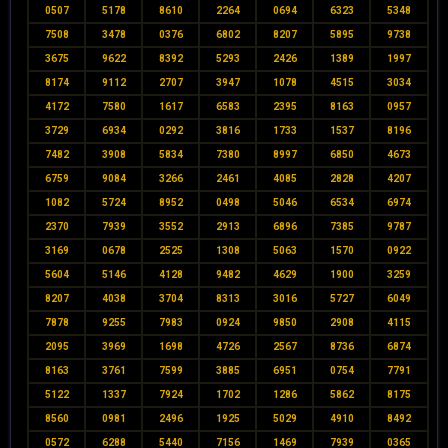
0507
5178
8610
2264
0694
6323
5348
7508
3478
0376
6802
8207
5895
9738
3675
9622
8392
5293
2426
1389
1997
8174
9112
2707
3947
1078
4515
3034
4172
7580
1617
6583
2395
8163
0957
3729
6934
0292
3816
1733
1537
8196
7482
3908
5834
7380
8997
6850
4673
6759
9084
3266
2461
4085
2828
4207
1082
5724
8952
0498
5046
6534
6974
2370
7939
3552
2913
6896
7385
9787
3169
0678
2525
1308
5063
1570
0922
5604
5146
4128
9482
4629
1900
3259
8207
4038
3704
8313
3016
5727
6049
7878
9255
7983
0924
9850
2908
4115
2095
3969
1698
4726
2567
8736
6874
8163
3761
7599
3885
6951
0754
7791
5122
1337
7924
1702
1286
5862
8175
8560
0981
2496
1925
5029
4910
8492
0572
6288
5440
7156
1469
7939
0365