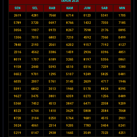
TAHUN 2025
SEN
SEL
RAB
KAM
JUM
SAB
MIN
2619
4281
7560
6714
0123
5341
1705
5789
3720
0697
8766
1432
7350
7185
3056
1907
0973
8267
7598
2176
0895
1306
7015
6803
7210
4592
7360
0499
7840
2193
2561
6202
9157
7192
4127
2316
4562
3386
1459
2936
0396
4851
8019
1707
6189
3265
8197
5356
0861
9158
2440
5093
6510
0316
7239
1380
0652
9701
1295
5107
9249
5825
0481
6035
2007
5761
3145
2639
4717
1946
5091
6842
3013
1960
5170
8824
8395
9627
3475
3801
6359
0273
1256
0489
5360
7452
4513
3847
6471
2358
9209
8323
6744
1410
3629
5808
2584
7068
8720
2104
0250
5764
9681
4515
2901
3024
4061
2314
9205
7783
3404
0241
5219
0147
2938
1665
3549
7323
4251