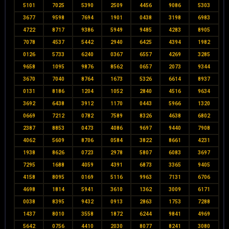
5101
7025
5390
2509
4456
9086
5303
3677
9598
7694
1901
0438
3198
6983
4722
8717
9386
5949
9485
4283
8905
7078
4537
5442
2940
6425
4394
1982
0126
5733
6240
0367
6557
4269
3285
9658
1095
9876
8562
0657
2073
9344
3670
7040
8764
1673
5326
6614
8937
0131
8186
1204
1052
2840
4516
9634
3692
6438
3912
1170
0443
5966
1320
0669
7212
0782
7589
8326
4638
6802
2387
8853
0473
4086
9697
9440
7908
4062
5609
8706
0584
3822
8661
4231
1938
8626
0723
2978
5807
6083
3697
7295
1688
4059
4391
6873
3365
9405
4158
8095
0169
5116
9963
7131
6706
4698
1814
5941
3610
1362
3009
6171
0038
8395
9432
0913
2863
1753
7288
1437
8010
3558
1872
6244
9841
4969
5642
0756
4410
2030
8077
8241
3080