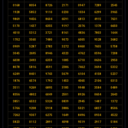
0168
8054
8726
2171
0947
7289
2545
1928
5852
9110
0230
1034
6299
3965
9869
9456
8604
6591
6813
4915
7631
5170
1437
6355
9197
2076
1378
6650
4010
5312
3721
8161
4836
7803
1644
1702
3565
7480
9073
6005
9528
3682
0909
5287
2783
3272
8460
7655
5758
3045
2695
8946
4323
4762
0596
7208
6038
2493
6359
1085
6710
0636
2950
8078
5816
4591
2386
7462
3694
5332
6249
8401
9743
5679
6104
4158
5237
1876
6574
1792
1453
4065
2106
0313
3511
9269
6895
3185
9948
3584
0489
8356
4802
6049
2501
8926
0654
2643
3851
6532
5324
0839
2945
1487
1372
5766
9208
5918
3886
5021
6837
8506
7262
9307
6275
1649
8496
0934
4522
5823
0112
2891
4098
9519
2917
5184