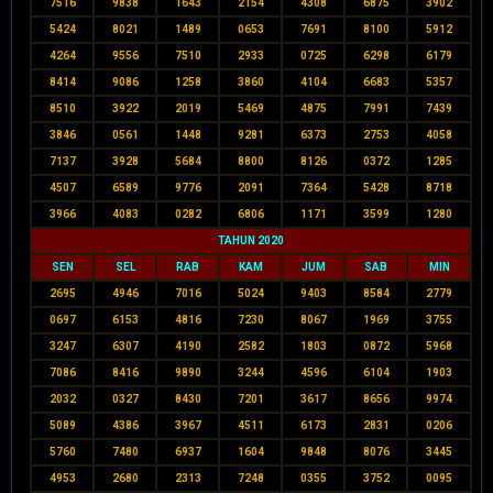
7516
9838
1643
2154
4308
6875
3902
5424
8021
1489
0653
7691
8100
5912
4264
9556
7510
2933
0725
6298
6179
8414
9086
1258
3860
4104
6683
5357
8510
3922
2019
5469
4875
7991
7439
3846
0561
1448
9281
6373
2753
4058
7137
3928
5684
8800
8126
0372
1285
4507
6589
9776
2091
7364
5428
8718
3966
4083
0282
6806
1171
3599
1280
TAHUN 2020
SEN
SEL
RAB
KAM
JUM
SAB
MIN
2695
4946
7016
5024
9403
8584
2779
0697
6153
4816
7230
8067
1969
3755
3247
6307
4190
2582
1803
0872
5968
7086
8416
9890
3244
4596
6104
1903
2032
0327
8430
7201
3617
8656
9974
5089
4386
3967
4511
6173
2831
0206
5760
7480
6937
1604
9848
8076
3445
4953
2680
2313
7248
0355
3752
0095