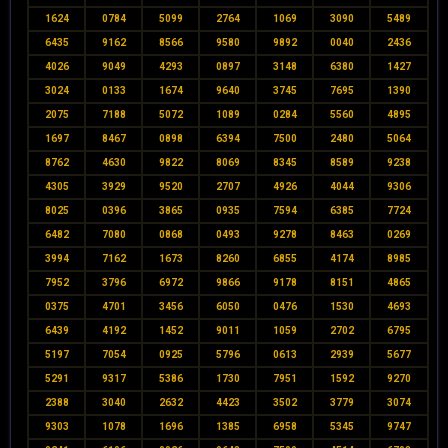
1624
0784
5099
2764
1069
3090
5489
6435
9162
8566
9580
9892
0040
2436
4026
9049
4293
0897
3148
6380
1427
3024
0133
1674
9640
3745
7695
1390
2075
7188
5072
1089
0284
5560
4895
1697
8467
0898
6394
7500
2480
5064
8762
4630
9822
8069
8345
8589
9238
4305
3929
9520
2707
4926
4044
9306
8025
0396
3865
0935
7594
6385
7724
6482
7080
0868
0493
9278
8463
0269
3994
7162
1673
8260
6855
4174
8985
7952
3796
6972
9866
9178
8151
4865
0375
4701
3456
6050
0476
1530
4693
6439
4192
1452
9011
1059
2702
6795
5197
7054
0925
5796
0613
2939
5677
5291
9317
5386
1730
7951
1592
9270
2388
3040
2632
4423
3502
3779
3074
9303
1078
1696
1385
6958
5345
9747