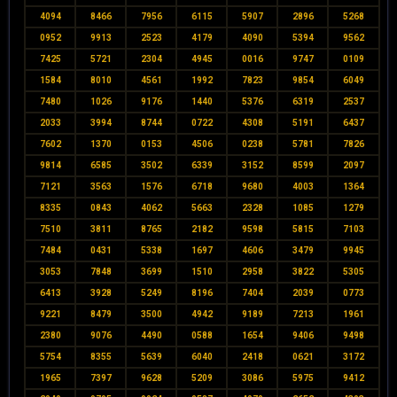
4094
8466
7956
6115
5907
2896
5268
0952
9913
2523
4179
4090
5394
9562
7425
5721
2304
4945
0016
9747
0109
1584
8010
4561
1992
7823
9854
6049
7480
1026
9176
1440
5376
6319
2537
2033
3994
8744
0722
4308
5191
6437
7602
1370
0153
4506
0238
5781
7826
9814
6585
3502
6339
3152
8599
2097
7121
3563
1576
6718
9680
4003
1364
8335
0843
4062
5663
2328
1085
1279
7510
3811
8765
2182
9598
5815
7103
7484
0431
5338
1697
4606
3479
9945
3053
7848
3699
1510
2958
3822
5305
6413
3928
5249
8196
7404
2039
0773
9221
8479
3500
4942
9189
7213
1961
2380
9076
4490
0588
1654
9406
9498
5754
8355
5639
6040
2418
0621
3172
1965
7397
9628
5209
3086
5975
9412