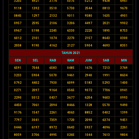
3255
4921
3774
5075
5212
9438
6961
9118
1392
3510
5730
2544
0813
9670
0845
1297
2132
9011
9580
1635
4901
0957
2595
2106
3206
4497
2021
9902
0967
5198
2245
6330
2220
1895
8753
6012
2101
1074
2270
2157
8643
0300
2058
9190
4162
2127
5904
4693
8351
TAHUN 2021
SEN
SEL
RAB
KAM
JUM
SAB
MIN
6591
7044
6583
0485
1676
7213
3769
3233
5904
5070
9461
2940
1991
8634
0792
4402
7930
6099
5183
5293
1400
0271
2097
9164
0565
9072
7706
0941
2290
5012
0437
3677
6204
9603
0993
4450
7061
2094
8466
1328
5570
9490
9176
1547
2261
4063
8852
0402
1399
7797
3041
7359
1720
2090
6374
9451
0446
6197
8972
0643
5937
4096
2261
8059
3706
4995
0265
1044
7613
9804