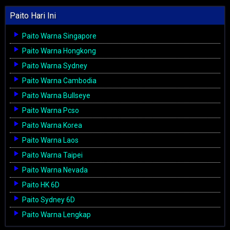
Paito Hari Ini
Paito Warna Singapore
Paito Warna Hongkong
Paito Warna Sydney
Paito Warna Cambodia
Paito Warna Bullseye
Paito Warna Pcso
Paito Warna Korea
Paito Warna Laos
Paito Warna Taipei
Paito Warna Nevada
Paito HK 6D
Paito Sydney 6D
Paito Warna Lengkap