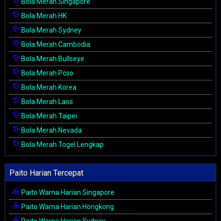
Bola Merah Singapore
Bola Merah HK
Bola Merah Sydney
Bola Merah Cambodia
Bola Merah Bullseye
Bola Merah Pcso
Bola Merah Korea
Bola Merah Laos
Bola Merah Taipei
Bola Merah Nevada
Bola Merah Togel Lengkap
Paito Harian Tercepat
Paito Warna Harian Singapore
Paito Warna Harian Hongkong