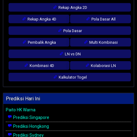
Rekap Angka 2D
Rekap Angka 4D
Pola Dasar All
Pola Dasar
Pembalik Angka
Multi Kombinasi
LN vs DN
Kombinasi 4D
Kolaborasi LN
Kalkulator Togel
Prediksi Hari Ini
Paito HK Warna
Prediksi Singapore
Prediksi Hongkong
Prediksi Sydney