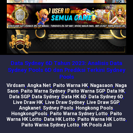
Data Sydney 6D Tahun 2023: Analisis Data
Sydney Pools 6D dan Prediksi Terkini Sydney
Pools
Virdsam
,
Angka Net
,
Paito Warna HK
,
Nagasaon
,
Naga
Saon
,
Paito Warna Sydney
,
Paito Warna SGP
,
Data HK
,
Data SGP
,
Data Sydney
,
Data HK 6D
,
Data Sydney 6D
,
Live Draw HK
,
Live Draw Sydney
,
Live Draw SGP
,
Angkanet
,
Sydney Pools
,
Hongkong Pools
,
HongkongPools
,
Paito Warna Sydney Lotto
,
Paito
Warna HK Lotto
,
Data HK Lotto
,
Paito Warna HK Lotto
,
Paito Warna Sydney Lotto
,
HK Pools Asli