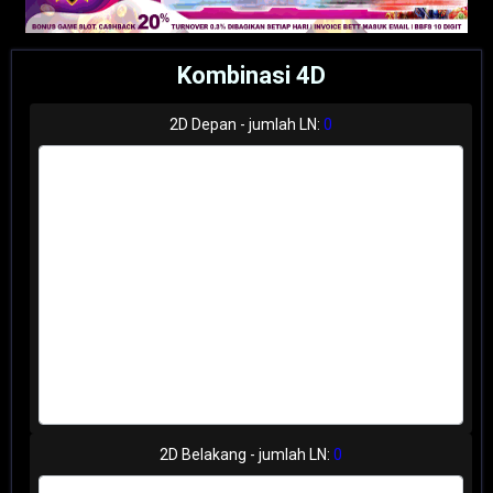
Kombinasi 4D
2D Depan - jumlah LN:
0
2D Belakang - jumlah LN:
0