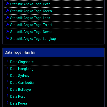
Statistik Angka Togel Pcso
Statistik Angka Togel Korea
Statistik Angka Togel Laos
Statistik Angka Togel Taipei
Statistik Angka Togel Nevada
Statistik Angka Togel Lengkap
Data Togel Hari Ini
Data Singapore
Data Hongkong
Data Sydney
Data Cambodia
Data Bullseye
Data Pcso
Data Korea