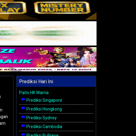
Prediksi Hari Ini
Paito HK Warna
s
Prediksi Singapore
Prediksi Hongkong
an
ngan
Prediksi Sydney
lam
Prediksi Cambodia
Prediksi Bullseye