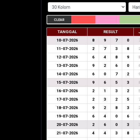
CLEAR
TANGGAL
RESULT
10-07-2026
8
9
7
0
11-07-2026
2
7
3
8
12-07-2026
6
4
8
9
13-07-2026
9
2
6
0
14-07-2026
6
0
7
2
15-07-2026
9
6
5
3
16-07-2026
2
1
3
2
17-07-2026
2
3
2
5
18-07-2026
9
2
8
3
19-07-2026
6
4
0
6
20-07-2026
2
6
0
3
21-07-2026
4
4
3
8