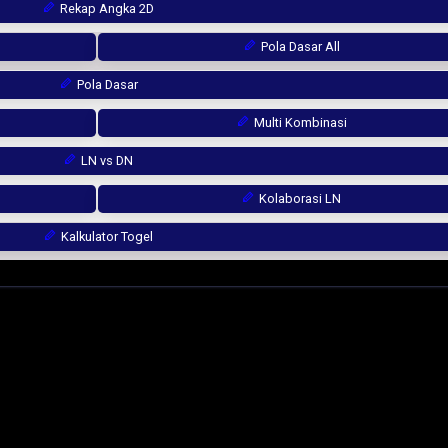
Rekap Angka 2D
Pola Dasar All
Pola Dasar
Multi Kombinasi
LN vs DN
Kolaborasi LN
Kalkulator Togel