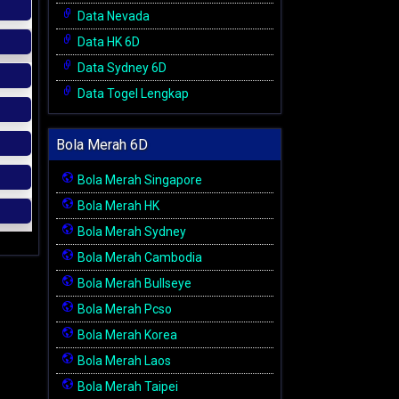
Data Nevada
Data HK 6D
Data Sydney 6D
Data Togel Lengkap
Bola Merah 6D
Bola Merah Singapore
Bola Merah HK
Bola Merah Sydney
Bola Merah Cambodia
Bola Merah Bullseye
Bola Merah Pcso
Bola Merah Korea
Bola Merah Laos
Bola Merah Taipei