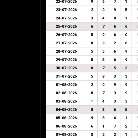
22-07-2026
9
6
7
1
23-07-2026
2
0
9
5
24-07-2026
3
4
0
1
25-07-2026
6
7
6
6
26-07-2026
5
9
6
0
27-07-2026
8
9
2
6
28-07-2026
5
5
6
9
29-07-2026
5
5
6
9
30-07-2026
0
7
5
3
31-07-2026
5
8
3
3
01-08-2026
2
0
9
9
02-08-2026
8
7
3
9
03-08-2026
1
4
3
3
04-08-2026
8
3
6
5
05-08-2026
9
8
4
1
06-08-2026
6
1
7
2
07-08-2026
3
2
2
1