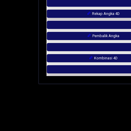
Rekap Angka 4D
Pembalik Angka
Kombinasi 4D