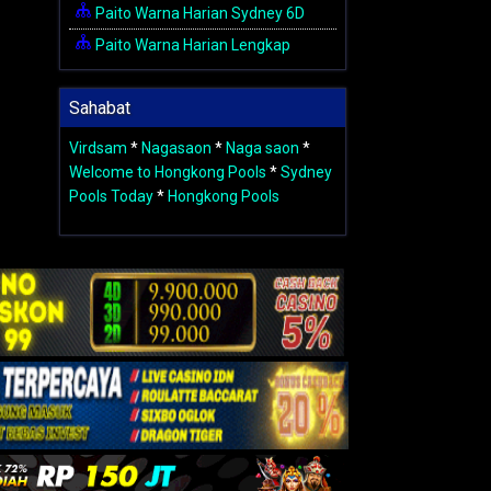
Paito Warna Harian Sydney 6D
Paito Warna Harian Lengkap
Sahabat
Virdsam
*
Nagasaon
*
Naga saon
*
Welcome to Hongkong Pools
*
Sydney
Pools Today
*
Hongkong Pools