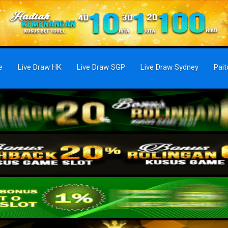
e
Live Draw HK
Live Draw SGP
Live Draw Sydney
Pai