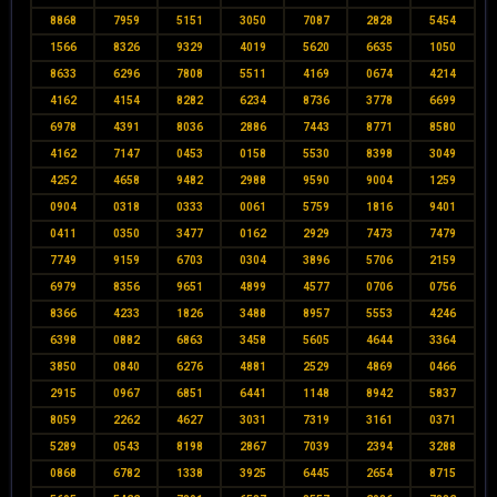
8868
7959
5151
3050
7087
2828
5454
1566
8326
9329
4019
5620
6635
1050
8633
6296
7808
5511
4169
0674
4214
4162
4154
8282
6234
8736
3778
6699
6978
4391
8036
2886
7443
8771
8580
4162
7147
0453
0158
5530
8398
3049
4252
4658
9482
2988
9590
9004
1259
0904
0318
0333
0061
5759
1816
9401
0411
0350
3477
0162
2929
7473
7479
7749
9159
6703
0304
3896
5706
2159
6979
8356
9651
4899
4577
0706
0756
8366
4233
1826
3488
8957
5553
4246
6398
0882
6863
3458
5605
4644
3364
3850
0840
6276
4881
2529
4869
0466
2915
0967
6851
6441
1148
8942
5837
8059
2262
4627
3031
7319
3161
0371
5289
0543
8198
2867
7039
2394
3288
0868
6782
1338
3925
6445
2654
8715