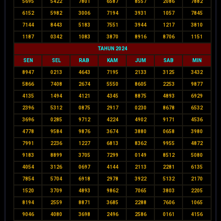
5695
5422
7801
6587
8557
2086
7882
6152
5982
3006
7194
3931
1057
7845
7144
8443
5183
7551
3944
1217
3810
1187
0342
1083
3870
8916
8706
1151
TAHUN 2024
SEN
SEL
RAB
KAM
JUM
SAB
MIN
8947
0213
4643
7195
2133
3125
3432
5866
7408
2674
5550
8605
2253
9877
4135
1494
4121
4345
8875
4893
6929
2396
5312
0875
2917
0230
8678
6532
3696
0285
9712
4224
4902
9171
4536
4778
9584
9876
3674
3880
0658
3980
7991
2236
1227
6813
8362
9955
4872
9183
8899
3705
7299
0149
8512
5080
4054
3126
0697
4144
2113
2281
6135
7854
5704
6918
2978
3922
5132
2170
1520
3709
4893
9862
7065
3803
2205
8194
2559
8871
3685
2288
7606
1065
9046
4080
3698
2496
2586
0161
4156