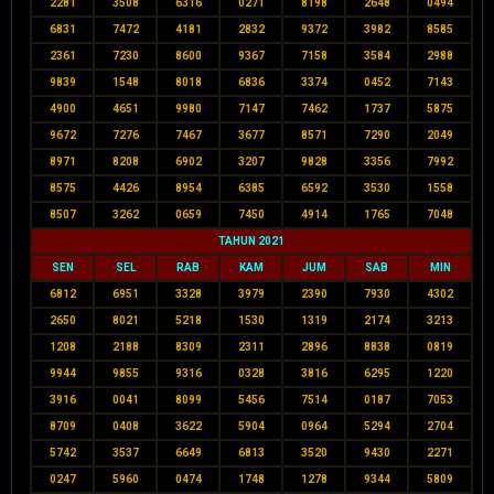
2281
3508
6316
0271
8198
2648
0494
6831
7472
4181
2832
9372
3982
8585
2361
7230
8600
9367
7158
3584
2988
9839
1548
8018
6836
3374
0452
7143
4900
4651
9980
7147
7462
1737
5875
9672
7276
7467
3677
8571
7290
2049
8971
8208
6902
3207
9828
3356
7992
8575
4426
8954
6385
6592
3530
1558
8507
3262
0659
7450
4914
1765
7048
TAHUN 2021
SEN
SEL
RAB
KAM
JUM
SAB
MIN
6812
6951
3328
3979
2390
7930
4302
2650
8021
5218
1530
1319
2174
3213
1208
2188
8309
2311
2896
8838
0819
9944
9855
9316
0328
3816
6295
1220
3916
0041
8099
5456
7514
0187
7053
8709
0408
3622
5904
0964
5294
2704
5742
3537
6649
6813
3520
9430
2271
0247
5960
0474
1748
1278
9344
5809