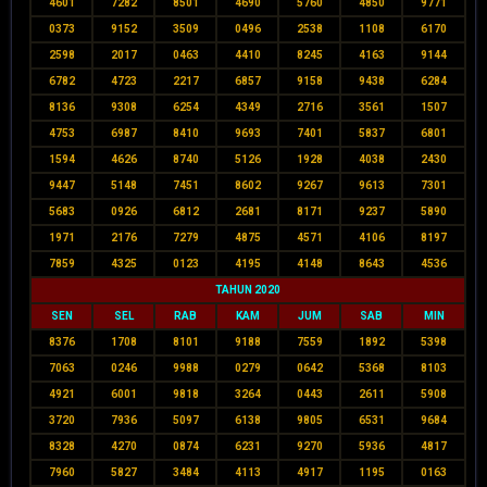
4601
7282
8501
4690
5760
4850
9771
0373
9152
3509
0496
2538
1108
6170
2598
2017
0463
4410
8245
4163
9144
6782
4723
2217
6857
9158
9438
6284
8136
9308
6254
4349
2716
3561
1507
4753
6987
8410
9693
7401
5837
6801
1594
4626
8740
5126
1928
4038
2430
9447
5148
7451
8602
9267
9613
7301
5683
0926
6812
2681
8171
9237
5890
1971
2176
7279
4875
4571
4106
8197
7859
4325
0123
4195
4148
8643
4536
TAHUN 2020
SEN
SEL
RAB
KAM
JUM
SAB
MIN
8376
1708
8101
9188
7559
1892
5398
7063
0246
9988
0279
0642
5368
8103
4921
6001
9818
3264
0443
2611
5908
3720
7936
5097
6138
9805
6531
9684
8328
4270
0874
6231
9270
5936
4817
7960
5827
3484
4113
4917
1195
0163