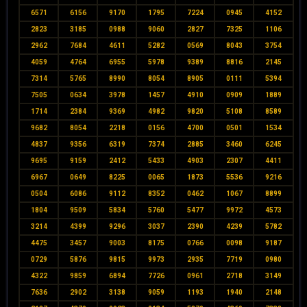
6571
6156
9170
1795
7224
0945
4152
2823
3185
0988
9060
2827
7325
1106
2962
7684
4611
5282
0569
8043
3754
4059
4764
6955
5978
9389
8816
2145
7314
5765
8990
8054
8905
0111
5394
7505
0634
3978
1457
4910
0909
1889
1714
2384
9369
4982
9820
5108
8589
9682
8054
2218
0156
4700
0501
1534
4837
9356
6319
7374
2885
3460
6245
9695
9159
2412
5433
4903
2307
4411
6967
0649
8225
0065
1873
5536
9216
0504
6086
9112
8352
0462
1067
8899
1804
9509
5834
5760
5477
9972
4573
3214
4399
9296
3037
2390
4239
5782
4475
3457
9003
8175
0766
0098
9187
0729
5876
9815
9973
2935
7719
0980
4322
9859
6894
7726
0961
2718
3149
7636
2902
3138
9059
1193
1940
2148