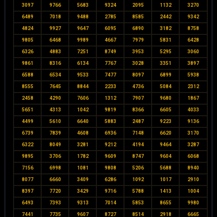
3097
9766
5683
9324
2095
1132
3270
6489
7018
9488
2785
8585
2442
9342
4824
9927
9647
6095
6890
3182
8758
9805
6468
9989
4667
7979
5831
6428
6326
4883
7251
8749
3953
5295
3060
9861
8316
6134
7767
3028
3351
3897
6588
6534
9533
7477
8097
6899
5938
8555
7645
8844
2233
4736
5084
2312
2458
4290
7606
1312
7907
9680
1867
5651
4313
1042
9819
8366
6605
4033
4499
5610
6640
5883
2487
9223
9136
6739
7839
4608
6936
7148
6620
3170
6322
8049
3281
9212
4194
9464
3287
9895
3706
1782
9609
8747
9604
6068
7156
6998
1081
9808
5206
5688
8940
8077
6660
3409
6286
1092
1017
2910
8397
7720
3429
9716
5788
1413
1004
6493
7393
9313
7014
5853
8655
9980
7441
7735
9607
8727
8514
2918
6665