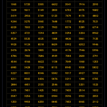
1065
5720
3305
6632
3541
7916
2593
1638
9611
5149
2800
6702
6975
9682
3419
2956
3749
5123
7479
8170
4802
9244
3275
3065
7648
1772
8525
7521
6320
7003
6129
7903
8374
3289
6714
3257
4721
1594
4839
3294
3204
8962
4529
5525
6525
1468
4826
5861
7125
9920
9124
8518
8639
5992
6352
9946
3476
2674
1805
7550
4176
7946
5996
4786
7983
7686
4949
7084
2600
2791
4544
4166
6622
1138
7049
1060
1253
6985
3428
2738
8115
8945
9358
5832
3227
8031
8346
5582
9317
6927
9993
4211
8065
3436
5876
3211
1288
0705
2884
4451
2135
2546
5531
3251
1523
1475
7451
1425
7452
7433
2514
1032
3587
3256
3250
0984
3596
0953
2053
1253
9950
6250
0845
7453
0065
2112