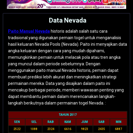
Data Nevada
Paito Manual Nevada
historis adalah salah satu cara
tradisional yang digunakan pemain togel untuk menganalisis
hasil keluaran Nevada Pools (Nevada). Paito ini menyajikan data
angka keluaran dengan cara yang mudah dipahami,
memungkinkan pemain untuk melacak pola atau tren angka
yang muncul dalam periode sebelumnya. Dengan
menggunakan paito manual Nevada historis, pemain dapat
membuat prediksi lebih akurat dan meningkatkan strategi
permainan mereka. Data yang disajikan dalam paito ini
mencakup berbagai periode, memberi wawasan penting yang
dapat membantu pemain dalam merencanakan langkah-
langkah berikutnya dalam permainan togel Nevada. :
TAHUN 2017
SEN
SEL
RAB
KAM
JUM
SAB
MIN
2522
1088
2324
6616
9823
2435
6887