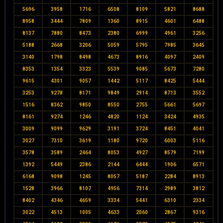
5696
3958
1716
6508
8109
5821
8688
8958
3444
7809
1360
8915
4601
6488
8137
7880
8473
2380
6999
4961
3256
5188
2668
3206
5059
5795
7985
3645
3140
1798
8498
4673
8916
4097
2409
8353
1354
3323
5539
9085
5673
7280
9615
4301
9057
1442
5117
8425
5444
3253
9278
8171
9849
2914
8713
3552
1516
8362
9850
8550
2755
5661
5697
8161
9274
1246
4820
1124
3424
4935
3009
9099
9629
3191
3724
8451
4041
3027
7310
3619
1180
9720
6003
5116
3578
3589
2464
8053
4927
8579
7199
1392
5449
2386
2144
6444
1906
6571
6168
9098
1245
8057
5187
2284
8913
1528
3966
8107
4956
7314
2989
3812
8402
4346
4659
3334
5441
6310
2334
3022
4513
1005
4633
2060
2867
9316