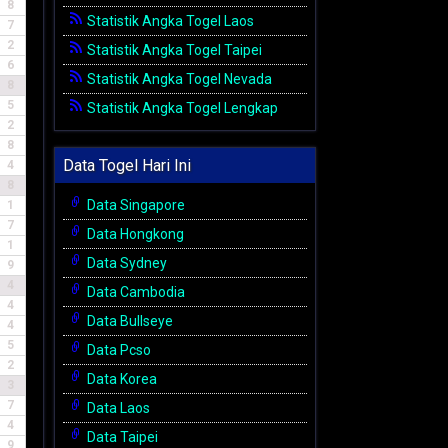
8
Statistik Angka Togel Laos
7
2
Statistik Angka Togel Taipei
6
Statistik Angka Togel Nevada
8
5
Statistik Angka Togel Lengkap
2
8
Data Togel Hari Ini
4
8
Data Singapore
1
7
Data Hongkong
1
Data Sydney
9
4
Data Cambodia
4
Data Bullseye
4
5
Data Pcso
2
Data Korea
3
7
Data Laos
4
Data Taipei
9