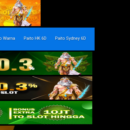
to Warna
Paito HK 6D
Paito Sydney 6D