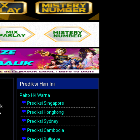
Prediksi Hari Ini
Paito HK Warna
Prediksi Singapore
uk
Prediksi Hongkong
o
Prediksi Sydney
Prediksi Cambodia
Prediksi Bullseye