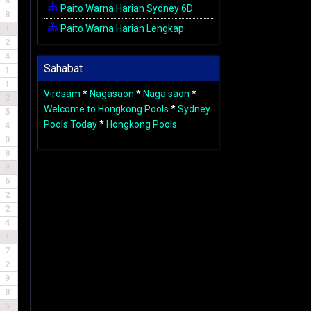
8
Paito Warna Harian Sydney 6D
8
Paito Warna Harian Lengkap
1
2
4
Sahabat
1
1
Virdsam
*
Nagasaon
*
Naga saon
*
2
Welcome to Hongkong Pools
*
Sydney
5
Pools Today
*
Hongkong Pools
4
0
8
9
6
2
2
4
1
7
2
9
8
5