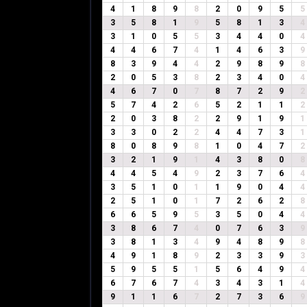
4
1
8
9
8
2
0
9
5
5
3
5
8
1
9
5
8
1
3
4
3
1
0
5
5
3
4
4
0
4
4
4
6
7
4
1
4
6
3
9
8
3
9
4
4
2
9
8
9
8
2
0
5
3
8
2
3
4
0
4
4
6
7
0
7
8
7
2
9
2
5
7
4
2
6
5
2
1
1
2
2
0
3
8
2
2
9
1
9
1
3
3
0
2
2
4
4
7
3
1
8
0
8
9
8
1
0
4
7
2
3
2
1
9
1
4
3
8
0
8
4
4
5
4
9
2
3
7
6
4
3
5
1
0
1
1
9
0
4
4
2
5
1
0
1
7
2
6
2
8
6
6
5
9
5
3
5
0
4
4
3
8
6
7
4
0
7
6
3
9
3
8
1
3
4
9
4
8
9
8
4
9
1
8
9
2
3
3
9
3
5
9
5
5
1
5
6
4
9
4
6
7
6
7
4
3
4
3
1
4
9
1
1
6
7
2
7
3
6
9