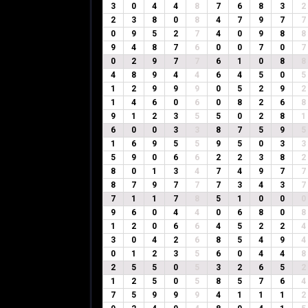
3
0
4
4
8
7
6
8
3
2
2
3
8
0
8
4
7
9
7
7
0
9
5
2
7
4
0
9
8
8
9
4
8
7
6
0
0
7
0
7
0
2
9
7
7
6
1
0
8
8
4
8
9
4
4
6
4
5
0
5
1
2
9
9
9
0
5
2
9
2
1
4
6
0
6
0
8
2
6
8
9
1
2
3
5
5
0
2
8
1
6
0
0
3
3
8
7
5
9
5
1
6
9
5
5
9
5
0
3
3
5
9
0
6
6
2
2
3
8
2
8
0
1
3
4
7
4
9
7
7
8
7
9
7
7
7
3
4
3
7
7
1
1
7
8
5
1
0
0
0
9
6
0
4
4
0
6
8
0
8
1
2
0
6
6
4
5
2
2
4
3
0
4
2
6
8
5
4
9
4
0
1
2
3
5
6
0
4
4
8
2
5
5
0
5
3
2
6
5
2
1
2
5
0
5
8
5
7
6
4
7
5
9
9
9
4
1
1
1
2