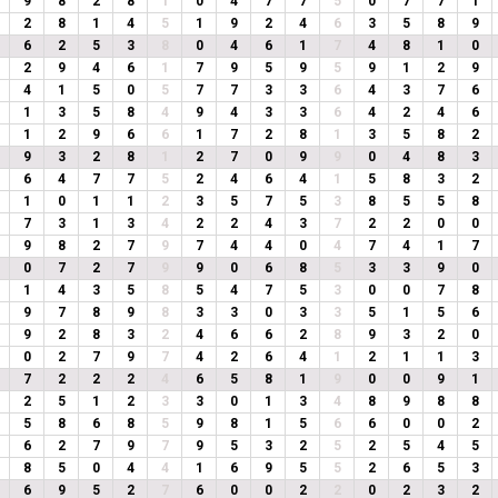
9
8
2
8
1
0
4
7
7
5
0
7
7
1
2
8
1
4
5
1
9
2
4
6
3
5
8
9
6
2
5
3
8
0
4
6
1
7
4
8
1
0
2
9
4
6
1
7
9
5
9
5
9
1
2
9
4
1
5
0
5
7
7
3
3
6
4
3
7
6
1
3
5
8
4
9
4
3
3
6
4
2
4
6
1
2
9
6
6
1
7
2
8
1
3
5
8
2
9
3
2
8
1
2
7
0
9
9
0
4
8
3
6
4
7
7
5
2
4
6
4
1
5
8
3
2
1
0
1
1
2
3
5
7
5
3
8
5
5
8
7
3
1
3
4
2
2
4
3
7
2
2
0
0
9
8
2
7
9
7
4
4
0
4
7
4
1
7
0
7
2
7
9
9
0
6
8
5
3
3
9
0
1
4
3
5
8
5
4
7
5
3
0
0
7
8
9
7
8
9
8
3
3
0
3
3
5
1
5
6
9
2
8
3
2
4
6
6
2
8
9
3
2
0
0
2
7
9
7
4
2
6
4
1
2
1
1
3
7
2
2
2
4
6
5
8
1
9
0
0
9
1
2
5
1
2
3
3
0
1
3
4
8
9
8
8
5
8
6
8
5
9
8
1
5
6
6
0
0
2
6
2
7
9
7
9
5
3
2
5
2
5
4
5
8
5
0
4
4
1
6
9
5
5
2
6
5
3
6
9
5
2
7
6
0
0
2
2
0
2
3
2