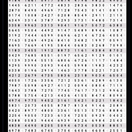
9
1
8
4
3
1
6
6
1
7
0
9
1
7
8
5
6
7
4
2
4
7
9
6
6
9
8
2
2
4
4
9
0
3
3
1
4
4
5
9
6
2
1
1
2
4
7
7
2
9
4
8
3
3
6
2
8
3
6
9
3
8
3
0
3
1
4
7
6
4
2
8
7
0
7
8
4
9
0
9
4
9
6
9
6
7
1
2
8
1
7
5
4
3
7
0
1
4
1
5
0
8
1
9
1
0
1
7
4
2
1
0
0
8
8
2
4
2
7
9
0
2
0
8
8
8
5
4
9
4
2
9
1
1
2
2
1
1
0
1
6
3
4
9
4
3
3
1
4
5
3
7
8
7
6
9
2
9
3
3
3
7
3
1
4
9
4
8
0
8
7
3
1
4
5
3
3
5
8
4
9
9
6
3
9
3
3
1
3
4
9
0
4
1
5
9
1
6
7
4
5
0
7
2
9
6
3
8
0
8
5
6
4
5
9
9
5
0
4
4
4
4
9
2
2
9
1
4
7
2
5
4
8
9
8
8
9
4
6
1
1
0
8
7
6
3
1
9
2
2
7
4
4
4
8
6
5
9
9
9
0
6
9
6
6
6
2
1
4
5
6
7
2
6
8
4
0
5
4
9
7
1
6
3
9
5
2
6
9
6
4
9
2
6
8
8
4
1
0
1
3
4
8
2
1
1
9
9
7
7
0
5
9
1
1
8
6
9
5
5
7
6
6
9
6
4
1
9
5
5
5
8
4
4
8
0
6
8
3
2
0
2
6
8
5
7
0
9
8
8
1
1
8
3
2
3
4
5
5
1
1
9
1
2
3
8
8
7
3
1
1
1
6
1
7
4
3
8
4
3
8
7
0
2
2
0
4
2
9
2
7
6
8
5
4
8
5
5
1
6
0
1
9
7
7
6
5
6
2
8
9
1
2
9
2
0
1
0
1
1
1
1
3
9
3
3
3
9
4
4
5
5
1
5
6
6
8
0
6
6
6
7
2
6
8
1
1
1
7
8
1
4
8
4
3
9
2
9
5
5
9
9
9
0
9
3
0
9
3
3
9
4
4
5
9
5
9
9
8
8
1
9
8
3
2
4
2
3
2
5
0
3
3
8
2
0
1
9
6
6
2
9
1
4
5
1
4
6
3
9
3
7
7
8
6
5
2
2
1
3
7
2
5
7
3
4
2
1
2
3
2
6
7
9
7
4
7
3
5
8
5
8
3
6
9
2
3
1
8
9
9
0
3
4
7
6
5
0
4
4
4
0
5
0
5
1
7
2
6
8
3
3
5
6
2
7
2
1
2
3
5
3
6
1
7
6
2
8
9
8
6
1
3
0
3
7
9
8
7
6
5
0
9
8
8
6
9
2
7
9
4
1
1
2
3
0
0
9
4
4
0
8
0
4
4
7
1
1
9
1
1
6
4
3
7
3
7
8
8
7
7
2
7
5
3
7
7
4
5
9
7
6
1
7
8
7
3
1
2
3
9
9
6
2
8
5
7
8
8
7
5
7
5
4
9
4
2
1
3
4
4
4
3
6
9
4
1
5
5
1
8
4
7
4
2
8
0
9
8
8
4
9
7
4
2
9
7
7
5
3
9
4
5
2
7
3
1
6
1
7
5
4
2
1
3
0
2
2
1
3
1
8
4
2
6
5
8
3
1
4
2
0
7
3
1
4
0
5
5
1
8
7
8
7
6
8
1
3
4
7
9
1
4
6
1
2
0
8
9
8
0
4
2
0
2
8
9
7
7
5
4
8
0
0
0
3
3
6
1
7
0
5
1
3
4
5
7
3
6
9
8
8
8
6
5
2
2
5
4
9
9
0
5
0
5
7
2
3
3
6
6
1
3
4
7
7
2
5
5
1
0
9
2
9
2
0
4
0
2
2
9
3
8
8
7
0
5
8
3
2
9
4
4
4
8
6
9
3
9
3
8
3
2
6
8
6
9
8
4
3
2
5
4
3
7
4
8
3
8
2
4
4
9
0
9
8
2
0
5
5
5
0
9
4
4
6
7
3
4
7
0
5
3
8
2
8
8
5
1
6
6
9
7
8
6
7
4
8
3
2
6
7
4
5
9
3
7
0
4
4
6
4
0
6
6
4
6
0
4
4
2
5
5
1
6