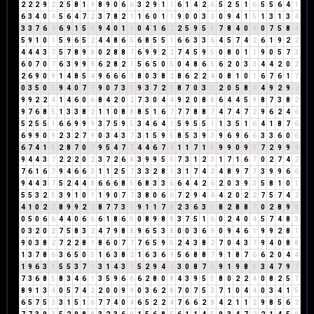
2
2
2
9
2
2
5
8
1
9
8
9
0
6
6
3
2
9
1
1
6
1
4
2
6
5
2
5
1
6
5
5
6
4
1
6
3
4
0
4
5
6
4
7
2
3
7
8
2
1
1
6
0
1
1
9
0
0
3
3
0
9
4
1
5
1
3
1
3
4
3
3
7
6
4
6
9
1
5
6
9
4
0
1
1
0
4
1
6
7
2
5
9
5
5
7
8
4
0
4
0
7
5
8
4
5
9
1
0
1
5
9
6
5
2
4
4
8
6
5
6
8
5
5
1
6
6
3
3
6
4
5
7
4
2
6
1
9
2
2
4
4
4
3
7
5
7
8
9
8
0
2
8
8
7
6
9
9
2
2
7
4
5
9
5
0
8
0
1
1
9
0
5
7
3
6
0
7
0
7
6
3
9
9
9
6
2
8
2
1
5
6
5
0
5
0
4
8
6
5
6
2
0
3
3
4
4
2
0
2
2
6
9
0
9
1
4
8
5
4
9
6
6
6
3
8
0
3
8
2
8
6
2
2
4
0
8
1
0
1
6
7
6
1
7
0
3
5
0
5
9
4
0
7
7
9
0
7
3
1
9
3
7
2
9
8
7
0
3
3
2
0
5
8
4
4
9
2
9
2
9
9
2
2
4
1
4
6
0
6
8
4
2
0
2
7
3
0
4
4
9
2
0
8
8
6
4
4
5
9
8
7
3
8
2
9
7
6
8
5
1
3
3
8
2
1
1
0
8
8
8
5
1
6
7
7
7
8
8
7
4
7
4
7
2
9
6
2
4
6
5
2
5
5
1
6
6
9
9
9
3
7
5
9
5
3
4
6
4
1
5
9
5
5
1
1
3
5
1
6
4
1
8
7
6
6
9
9
0
9
2
3
2
7
9
0
3
4
3
7
3
1
5
9
5
8
5
3
9
3
9
6
9
6
6
3
3
6
0
6
6
7
4
1
5
2
8
7
0
7
9
5
4
7
2
4
4
6
7
4
1
1
7
1
8
9
9
0
9
9
7
2
9
9
9
9
4
4
3
7
2
2
2
0
2
3
7
2
6
8
3
9
9
5
5
7
3
1
2
3
1
7
1
6
7
0
2
7
4
2
7
6
1
6
7
9
4
6
6
3
1
1
2
5
7
3
3
2
8
1
3
1
7
4
2
4
8
9
7
7
3
9
9
6
6
9
4
4
3
7
5
2
4
4
8
6
6
6
8
5
6
8
3
3
6
6
4
4
2
6
2
0
3
9
3
5
8
1
0
1
5
5
3
2
5
3
9
1
0
1
1
9
0
7
7
3
8
0
6
6
7
2
9
4
4
4
2
0
2
2
7
5
7
4
2
4
1
0
2
2
8
9
9
2
2
8
7
7
3
1
9
1
1
7
8
2
3
6
3
9
8
2
8
8
7
0
2
8
9
8
0
5
0
6
6
4
4
0
6
6
6
1
8
6
5
0
8
9
8
8
3
7
5
1
6
0
2
4
0
4
5
7
4
8
3
0
3
2
0
2
7
5
8
3
2
4
7
9
8
8
9
6
5
3
8
0
0
3
6
9
0
9
4
6
1
9
9
2
8
1
9
0
3
8
2
7
2
2
8
1
8
6
0
7
7
7
6
5
9
5
2
4
3
8
2
7
0
4
3
7
9
4
0
8
8
1
3
7
8
6
3
6
5
0
5
1
6
3
8
2
1
6
3
6
9
5
6
8
8
7
9
1
8
7
6
6
2
0
4
4
1
9
6
3
9
5
5
3
7
1
3
1
4
3
7
5
2
9
4
4
3
0
8
7
6
9
1
9
8
8
3
4
7
9
7
7
3
6
8
5
8
3
4
6
1
3
5
9
6
6
6
2
8
0
8
4
3
9
5
5
8
0
2
2
4
0
8
2
5
7
8
9
1
3
4
0
5
7
4
2
2
0
0
9
9
0
3
6
2
8
7
0
7
5
3
7
1
0
4
4
0
3
4
1
5
6
5
7
5
3
3
1
5
1
6
7
7
4
0
4
6
5
2
2
4
7
6
6
2
8
4
2
1
1
2
9
8
5
6
2