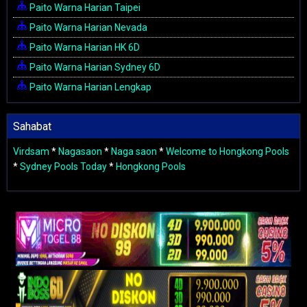
Paito Warna Harian Taipei
Paito Warna Harian Nevada
Paito Warna Harian HK 6D
Paito Warna Harian Sydney 6D
Paito Warna Harian Lengkap
Sahabat
Virdsam
*
Nagasaon
*
Naga saon
*
Welcome to Hongkong Pools
*
Sydney Pools Today
*
Hongkong Pools