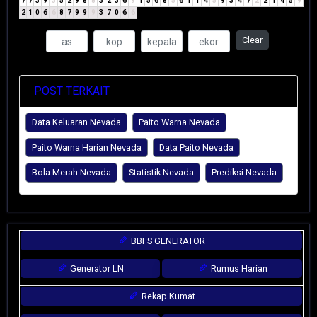
7
7
3
9
3
5
2
9
8
8
3
2
3
6
9
1
5
6
8
5
6
1
1
4
5
9
3
4
7
2
2
1
4
5
9
2
1
0
6
6
8
7
9
9
9
3
7
0
6
6
Clear
POST TERKAIT
Data Keluaran Nevada
Paito Warna Nevada
Paito Warna Harian Nevada
Data Paito Nevada
Bola Merah Nevada
Statistik Nevada
Prediksi Nevada
BBFS GENERATOR
Generator LN
Rumus Harian
Rekap Kumat