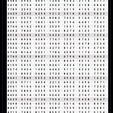
8
4
8
0
8
0
9
4
3
7
4
0
4
1
5
1
2
4
6
1
9
3
4
2
6
2
1
1
4
5
4
7
1
7
8
5
4
1
8
9
3
7
3
4
7
4
4
3
7
1
2
0
6
3
9
5
7
8
5
4
2
1
5
8
4
0
8
6
4
1
7
7
8
9
8
2
5
9
3
3
4
2
5
4
9
9
7
1
4
5
3
3
1
9
1
4
1
5
5
1
5
2
5
0
5
2
4
2
9
2
2
2
4
3
7
6
2
9
4
4
9
2
1
2
3
3
4
1
8
9
5
4
0
2
2
9
8
2
2
4
3
3
0
1
1
0
5
7
6
4
1
7
6
5
2
8
3
8
2
1
7
4
3
0
3
5
1
6
0
6
7
0
1
3
4
6
5
8
1
9
5
0
3
7
1
1
8
4
1
5
6
5
1
9
1
2
1
9
6
6
6
4
8
1
9
7
5
4
1
5
4
7
6
6
3
6
1
6
2
8
4
8
0
2
2
2
5
2
9
2
1
5
3
1
4
4
7
0
3
3
7
2
2
0
2
3
0
8
2
1
7
8
4
3
7
1
2
1
1
2
1
1
4
2
6
8
2
7
4
2
6
1
0
3
3
3
9
2
7
9
4
9
1
8
9
5
5
3
5
8
8
5
7
9
7
0
4
2
0
2
3
9
8
0
8
7
7
2
7
9
1
2
5
6
2
6
5
4
9
4
8
9
0
8
8
4
3
8
9
8
7
7
6
7
4
7
3
5
1
6
8
7
6
3
9
1
8
1
8
9
3
9
6
0
6
8
6
8
3
2
3
1
1
6
7
4
3
6
9
6
5
5
2
4
6
0
4
7
8
6
3
3
3
4
7
7
0
3
6
9
7
5
6
1
7
1
2
3
3
6
4
2
7
3
1
8
1
2
7
9
4
7
1
9
1
0
7
4
9
4
0
7
4
8
3
8
1
6
4
1
5
2
3
1
4
7
7
8
6
5
4
5
8
9
8
1
1
7
4
2
1
8
9
9
9
0
7
6
0
6
5
0
1
3
4
8
8
2
7
9
1
0
0
0
0
6
7
9
6
6
8
6
5
3
8
4
4
6
2
8
8
6
9
7
7
5
4
6
1
7
9
1
0
1
1
4
1
2
9
2
8
4
4
9
4
4
5
1
5
6
6
7
3
4
7
8
1
5
9
5
5
0
1
5
6
0
0
9
8
8
8
2
6
1
7
4
4
3
4
7
7
3
4
4
8
9
0
4
5
9
8
5
7
4
2
9
4
3
4
7
1
4
0
0
0
6
4
6
3
9
9
1
1
7
8
4
3
4
3
7
4
2
8
0
8
7
4
1
3
4
8
9
0
2
2
3
6
8
6
5
2
7
2
0
2
8
6
5
9
5
6
3
1
0
1
7
7
7
8
6
8
6
4
1
5
7
8
6
9
6
5
5
5
2
7
0
5
9
3
3
4
9
4
0
4
4
9
2
8
1
1
6
2
4
6
3
2
5
0
5
9
7
1
1
2
4
0
3
4
7
2
2
1
3
4
6
9
3
2
5
1
4
9
6
6
7
9
7
1
8
2
3
6
1
7
9
1
5
4
9
5
6
1
8
9
2
3
9
8
8
4
0
3
4
7
8
2
9
4
4
7
2
0
2
2
8
4
2
5
7
5
8
0
4
4
5
3
5
9
5
5
1
5
3
8
4
2
1
7
8
5
2
8
5
4
0
5
5
5
1
8
4
5
0
5
5
9
1
4
5
0
7
9
8
8
0
5
4
5
9
8
3
0
5
5
2
7
6
7
4
1
6
6
6
3
9
0
2
9
2
6
1
4
6
1
5
1
2
6
8
7
9
0
4
4
7
0
7
3
1
5
4
3
8
2
9
9
4
7
2
7
6
9
8
8
6
0
5
4
9
4
0
3
0
3
0
1
0
2
2
6
0
1
6
7
6
6
5
0
5
8
4
7
8
6
8
4
4
7
2
1
1
0
5
5
3
7
8
6
5
4
5
8
7
6
7
3
3
9
3
0
0
4
2
6
0
0
8
1
9
4
2
1
3
4
7
0
8
3
2
8
1
7
9
7
8
5
9
2
2
5
7
0
3
3
7
5
3
7
1
5
1
5
4
9