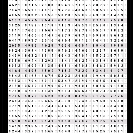
7
7
6
1
7
3
8
4
8
3
4
0
7
8
6
7
4
2
8
1
3
7
3
6
9
4
6
8
8
7
4
2
7
0
7
4
6
2
1
3
8
7
1
6
7
2
3
8
8
7
3
5
4
2
6
7
1
7
7
5
2
8
7
2
9
7
8
9
1
1
7
0
4
2
6
6
5
9
9
9
4
8
1
2
3
9
2
7
6
4
4
0
6
8
5
6
0
6
2
8
2
5
5
5
1
4
8
6
5
2
9
0
3
2
5
9
0
5
6
2
5
8
2
8
1
5
5
8
5
4
4
3
3
8
2
4
4
6
9
6
6
1
3
7
1
4
5
7
6
4
5
6
4
2
6
6
4
1
6
7
9
8
7
6
4
2
7
1
2
3
7
5
2
8
1
3
9
2
5
7
9
7
5
9
5
1
3
1
8
9
7
1
5
3
8
4
5
5
3
8
2
5
8
0
8
1
3
9
4
4
1
9
1
1
2
7
6
6
5
2
9
6
6
9
6
1
1
7
2
9
5
2
7
8
6
6
5
0
7
7
9
8
2
2
4
3
1
1
9
1
1
4
6
0
6
6
1
4
7
2
6
2
7
9
7
6
8
7
2
9
6
9
8
0
8
5
6
9
2
2
6
4
1
7
8
8
9
3
7
1
2
0
1
6
7
6
7
6
4
1
8
7
1
2
3
1
6
4
1
5
3
2
2
6
8
2
6
5
5
1
4
9
5
5
1
4
6
2
5
7
7
6
3
6
9
6
0
0
4
4
8
8
4
6
1
7
9
9
8
8
9
9
2
4
6
3
0
9
4
4
4
3
8
5
4
8
4
6
2
8
4
4
6
6
3
5
2
3
7
1
8
6
9
8
8
3
4
3
9
3
8
6
3
2
5
1
9
1
4
5
4
6
4
3
7
6
7
0
4
4
9
5
0
2
2
5
7
4
1
5
5
3
5
8
4
6
9
4
4
8
3
2
9
3
3
1
8
4
1
5
6
1
2
7
9
6
3
8
9
8
5
8
3
6
9
8
0
3
2
5
1
6
0
9
9
3
1
3
5
8
4
9
3
1
4
6
7
0
3
3
3
4
6
2
8
5
9
1
2
3
4
1
6
4
1
4
4
0
3
3
4
5
0
2
2
7
1
8
2
1
7
3
2
0
2
3
3
4
4
8
9
1
0
7
7
9
8
4
2
6
5
1
6
3
9
4
6
7
6
4
5
3
2
3
5
2
9
8
5
4
9
9
4
9
4
5
0
3
4
7
9
9
3
3
6
1
7
0
4
4
6
0
1
7
8
5
3
4
7
2
2
7
9
9
9
4
6
8
5
4
1
6
6
1
7
2
1
9
8
8
3
5
4
0
4
5
5
9
0
9
6
2
3
1
4
9
8
0
1
1
8
8
8
5
4
9
1
6
0
6
9
7
5
0
5
4
7
6
8
5
4
3
3
9
3
9
6
1
4
5
6
5
6
3
9
8
0
7
4
2
5
0
6
0
6
9
7
0
5
5
5
0
7
9
7
5
4
2
8
1
2
8
7
8
6
8
4
9
5
5
5
1
7
5
3
7
7
2
6
8
2
4
8
3
2
3
6
3
5
8
5
4
6
5
2
3
6
9
0
9
1
2
4
8
3
6
9
6
8
5
9
5
3
0
3
3
7
9
9
9
8
5
1
3
4
6
7
4
4
8
6
4
4
1
5
5
4
8
3
2
3
1
0
4
4
3
4
9
8
8
3
9
9
1
1
3
4
6
9
6
4
2
1
3
4
2
5
3
5
8
2
3
0
7
7
4
8
8
2
1
1
2
3
8
2
1
0
6
5
2
5
7
2
0
2
3
3
0
5
5
6
6
3
2
5
3
5
4
1
5
7
9
1
6
7
2
5
9
3
3
1
6
3
8
2
9
6
1
1
2
5
1
4
9
4
2
8
0
0
0
6
7
0
2
2
6
9
7
5
3
9
6
8
2
1
3
4
1
9
1
2
9
5
6
2
3
7
4
9
4
5
1
2
3
5
7
4
7
9
7
8
1
7
0
7
4
8
0
2
2
9
2
4
4
8
3
2
7
5
3
3
0
6
5
2
7
6
4
8
3
1
7
7
2
9
8
5
2
5
7
7
5
2
1
3