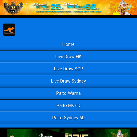
Home
Live Draw HK
Live Draw SGP
Live Draw Sydney
Paito Warna
Paito HK 6D
Paito Sydney 6D