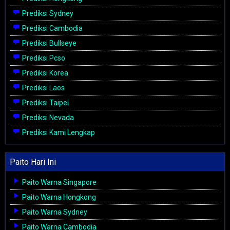
Prediksi Sydney
Prediksi Cambodia
Prediksi Bullseye
Prediksi Pcso
Prediksi Korea
Prediksi Laos
Prediksi Taipei
Prediksi Nevada
Prediksi Kami Lengkap
Paito Hari Ini
Paito Warna Singapore
Paito Warna Hongkong
Paito Warna Sydney
Paito Warna Cambodia