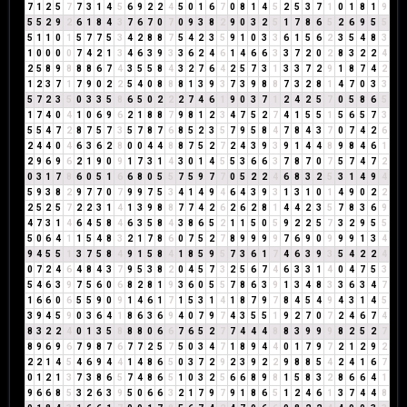
7
1
2
5
7
7
3
1
4
5
6
9
2
2
4
5
0
1
6
7
0
8
1
4
5
2
5
3
7
1
0
1
8
1
9
5
5
2
9
2
6
1
8
4
3
7
6
7
0
7
0
9
3
8
2
9
0
3
2
5
1
7
8
6
5
2
6
9
5
5
5
1
1
0
1
5
7
7
5
3
4
2
8
8
7
5
4
2
3
5
9
1
0
3
3
6
1
5
6
2
3
5
4
8
3
1
0
0
0
0
7
4
2
1
3
4
6
3
9
3
3
6
2
4
6
1
4
6
6
3
3
7
2
0
2
8
3
2
2
4
2
5
8
9
8
8
8
6
7
4
3
5
5
8
4
3
2
7
6
4
2
5
7
3
1
3
3
7
2
9
1
8
7
4
2
1
2
3
7
1
7
9
0
2
2
5
4
0
8
8
8
1
3
9
3
7
3
9
8
8
7
3
2
8
1
4
7
0
3
3
5
7
2
3
5
0
3
3
5
8
6
5
0
2
2
2
7
4
6
1
9
0
3
7
1
2
4
2
5
7
0
5
8
6
5
1
7
4
0
4
1
0
6
9
6
2
1
8
8
7
9
8
1
2
3
4
7
5
2
7
4
1
5
5
1
5
6
5
7
3
5
5
4
7
2
8
7
5
7
3
5
7
8
7
6
8
5
2
3
5
7
9
5
8
4
7
8
4
3
7
0
7
4
2
6
2
4
4
0
4
6
3
6
2
8
0
0
4
4
8
8
7
5
2
7
2
4
3
9
3
9
1
4
4
8
9
8
4
6
1
2
9
6
9
6
2
1
9
0
9
1
7
3
1
4
3
0
1
4
5
5
3
6
6
3
7
8
7
0
7
5
7
4
7
2
0
3
1
7
8
6
0
5
1
6
6
8
0
5
5
7
5
9
7
7
0
5
2
2
4
6
8
3
2
5
3
1
4
9
4
5
9
3
8
2
9
7
7
0
7
9
9
7
5
3
4
1
4
9
4
6
4
3
9
3
1
3
1
0
1
4
9
0
2
2
2
5
2
5
7
2
2
3
1
4
1
3
9
8
8
7
7
4
2
6
2
6
2
8
1
4
4
2
3
5
7
8
3
6
9
4
7
3
1
4
6
4
5
8
4
6
3
5
8
4
3
8
6
5
2
1
1
5
0
5
9
2
2
5
7
3
2
9
5
5
5
0
6
4
1
1
5
4
8
3
2
1
7
8
6
0
7
5
2
7
8
9
9
9
9
7
6
9
0
9
9
9
1
3
4
9
4
5
5
1
3
7
5
8
4
9
1
5
8
4
1
8
5
9
5
7
3
6
1
7
4
6
3
9
3
5
4
2
2
4
0
7
2
4
6
4
8
4
3
7
9
5
3
8
2
0
4
5
7
3
2
5
6
7
4
6
3
3
1
4
0
4
7
5
3
5
4
6
3
9
7
5
6
0
6
8
2
8
1
9
3
6
0
5
5
7
8
6
3
9
1
3
4
8
3
3
6
3
4
7
1
6
6
0
6
5
5
9
0
9
1
4
6
1
7
1
5
3
1
4
1
8
7
9
7
8
4
5
4
9
4
3
1
4
5
3
9
4
5
9
0
3
6
4
1
8
6
3
6
9
4
0
7
9
7
4
3
5
5
1
9
2
7
0
7
2
4
6
7
4
8
3
2
2
4
0
1
3
5
8
8
8
0
6
6
7
6
5
2
7
7
4
4
4
8
8
3
9
9
9
8
2
5
2
7
8
9
6
9
6
7
9
8
7
6
7
7
2
5
7
5
0
3
4
7
1
8
9
4
4
0
1
7
9
7
2
1
2
9
2
2
2
1
4
5
4
6
9
4
4
1
4
8
6
5
0
3
7
2
9
2
3
9
2
2
9
8
8
5
4
2
4
1
6
7
0
1
2
1
3
7
3
8
6
5
7
4
8
6
5
1
0
3
2
5
6
6
8
9
8
1
5
8
3
2
8
6
6
4
1
9
6
6
8
5
3
2
6
3
9
5
0
6
6
3
2
1
7
9
7
9
1
8
6
5
1
2
4
6
1
3
7
4
4
8