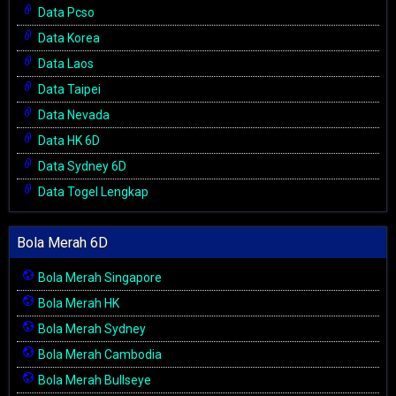
Data Pcso
Data Korea
Data Laos
Data Taipei
Data Nevada
Data HK 6D
Data Sydney 6D
Data Togel Lengkap
Bola Merah 6D
Bola Merah Singapore
Bola Merah HK
Bola Merah Sydney
Bola Merah Cambodia
Bola Merah Bullseye