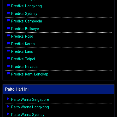
Prediksi Hongkong
Prediksi Sydney
Prediksi Cambodia
Prediksi Bullseye
Prediksi Pcso
Prediksi Korea
Prediksi Laos
Prediksi Taipei
Prediksi Nevada
Prediksi Kami Lengkap
Paito Hari Ini
Paito Warna Singapore
Paito Warna Hongkong
Paito Warna Sydney