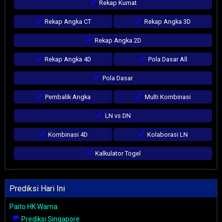
Rekap Kumat
Rekap Angka CT
Rekap Angka 3D
Rekap Angka 2D
Rekap Angka 4D
Pola Dasar All
Pola Dasar
Pembalik Angka
Multi Kombinasi
LN vs DN
Kombinasi 4D
Kolaborasi LN
Kalkulator Togel
Prediksi Hari Ini
Paito HK Warna
Prediksi Singapore