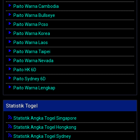
Paito Warna Cambodia
Paito Warna Bullseye
Paito Warna Pcso
Paito Warna Korea
Paito Warna Laos
Paito Warna Taipei
Paito Warna Nevada
Paito HK 6D
Paito Sydney 6D
Paito Warna Lengkap
Statistik Togel
Statistik Angka Togel Singapore
Statistik Angka Togel Hongkong
Statistik Angka Togel Sydney