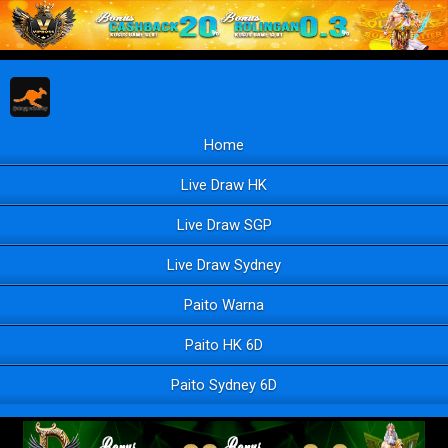
Home
Live Draw HK
Live Draw SGP
Live Draw Sydney
Paito Warna
Paito HK 6D
Paito Sydney 6D