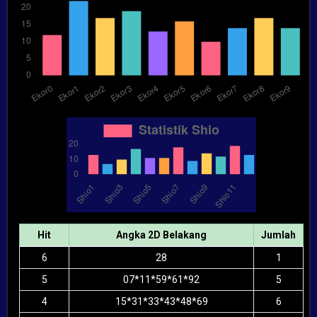
Hit
Angka 2D Belakang
Jumlah
6
28
1
5
07*11*59*61*92
5
4
15*31*33*43*48*69
6