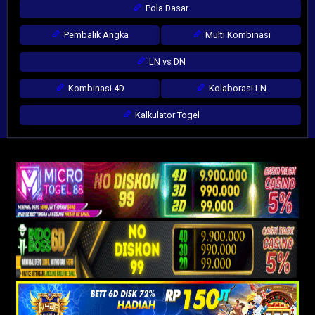
Pola Dasar
Pembalik Angka
Multi Kombinasi
LN vs DN
Kombinasi 4D
Kolaborasi LN
Kalkulator Togel