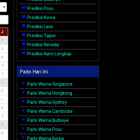
Prediksi Pcso
Prediksi Korea
Prediksi Laos
J
Prediksi Taipei
2
Prediksi Nevada
5
Prediksi Kami Lengkap
4
7
Paito Hari Ini
7
3
Paito Warna Singapore
2
Paito Warna Hongkong
1
Paito Warna Sydney
4
Paito Warna Cambodia
7
Paito Warna Bullseye
8
Paito Warna Pcso
5
Paito Warna Korea