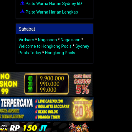
Paito Warna Harian Sydney 6D
Paito Warna Harian Lengkap
Sahabat
Virdsam
*
Nagasaon
*
Naga saon
*
Welcome to Hongkong Pools
*
Sydney
Pools Today
*
Hongkong Pools