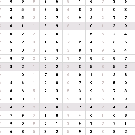
6
0
9
9
8
6
5
1
6
7
3
6
7
3
5
8
8
5
4
8
2
1
0
3
7
6
5
2
2
7
9
9
2
2
7
7
5
0
1
1
8
9
8
1
0
1
3
9
7
0
2
2
7
4
2
1
5
6
2
4
2
5
7
3
1
6
7
2
4
6
6
6
5
3
0
3
8
4
3
8
1
9
3
4
5
8
3
2
3
7
1
3
8
2
8
7
8
8
2
1
0
2
2
3
5
8
5
2
9
1
0
1
7
8
6
0
1
1
2
8
3
4
6
1
0
0
0
7
9
7
5
0
3
8
6
5
2
3
5
3
9
3
7
3
6
8
8
7
0
9
9
3
3
6
5
9
5
4
7
2
9
8
8
7
4
2
4
8
6
7
9
7
1
8
9
4
6
1
6
8
3
9
0
9
2
1
3
6
1
7
7
1
6
6
8
5
3
2
5
9
3
3
8
2