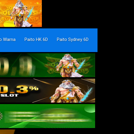
to Warna
Paito HK 6D
Paito Sydney 6D