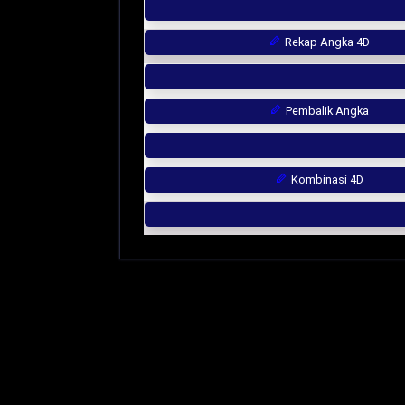
Rekap Angka 4D
Pembalik Angka
Kombinasi 4D