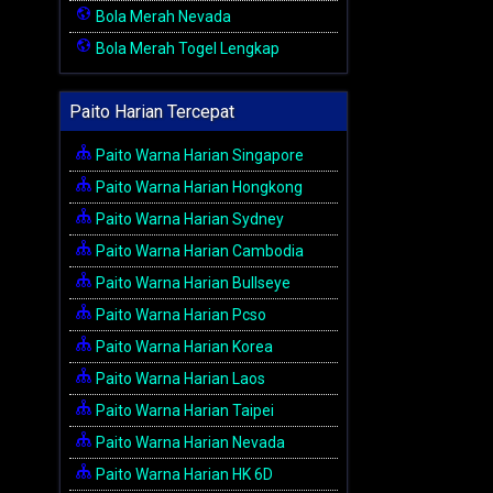
Bola Merah Nevada
Bola Merah Togel Lengkap
Paito Harian Tercepat
Paito Warna Harian Singapore
Paito Warna Harian Hongkong
Paito Warna Harian Sydney
Paito Warna Harian Cambodia
Paito Warna Harian Bullseye
Paito Warna Harian Pcso
Paito Warna Harian Korea
Paito Warna Harian Laos
Paito Warna Harian Taipei
Paito Warna Harian Nevada
Paito Warna Harian HK 6D