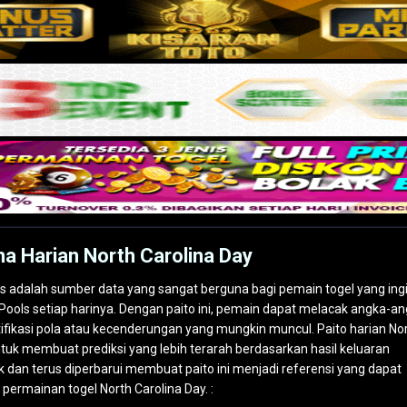
na Harian North Carolina Day
is adalah sumber data yang sangat berguna bagi pemain togel yang ing
 Pools setiap harinya. Dengan paito ini, pemain dapat melacak angka-a
ifikasi pola atau kecenderungan yang mungkin muncul. Paito harian No
uk membuat prediksi yang lebih terarah berdasarkan hasil keluaran
 dan terus diperbarui membuat paito ini menjadi referensi yang dapat
ermainan togel North Carolina Day. :