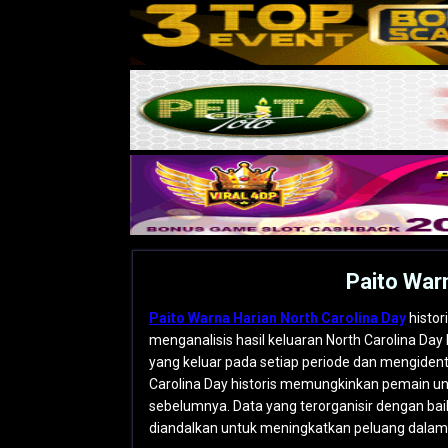
Paito War
Paito Warna Harian North Carolina Day
histor
menganalisis hasil keluaran North Carolina Day
yang keluar pada setiap periode dan mengident
Carolina Day historis memungkinkan pemain unt
sebelumnya. Data yang terorganisir dengan baik
diandalkan untuk meningkatkan peluang dalam p