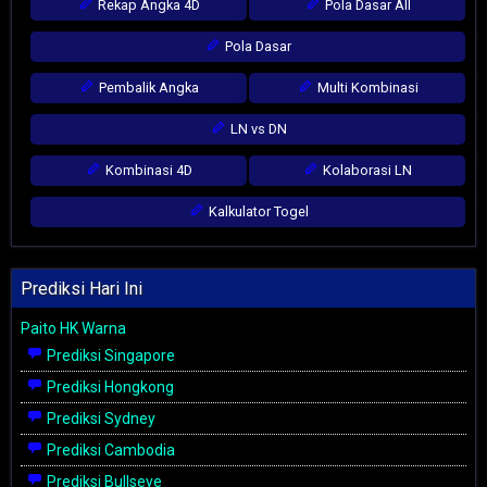
Rekap Angka 4D
Pola Dasar All
Pola Dasar
Pembalik Angka
Multi Kombinasi
LN vs DN
Kombinasi 4D
Kolaborasi LN
Kalkulator Togel
Prediksi Hari Ini
Paito HK Warna
Prediksi Singapore
Prediksi Hongkong
Prediksi Sydney
Prediksi Cambodia
Prediksi Bullseye