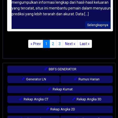
mengumpulkan informasi lengkap dari hasil-hasil keluaran
yang tercatat, situs ini membantu pemain dalam menyusun
prediksi yang lebih terarah dan akurat. Data [...]
Selengkapnya
« Prev
1
2
3
Next »
Last »
BBFS GENERATOR
Generator LN
Rumus Harian
Rekap Kumat
Rekap Angka CT
Rekap Angka 3D
Rekap Angka 2D