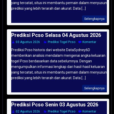
yang tercatat, situs ini membantu pemain dalam menyusun
prediksi yang lebih terarah dan akurat. Data [...]
Selengkapnya
Prediksi Pcso Selasa 04 Agustus 2026
03 Agustus 2026
Prediksi Togel Pcso
Komentar
Prediksi Pcso historis dari website DataSydney6D
memberikan analisis mendalam mengenai angka keluaran
togel Pcso berdasarkan data sebelumnya. Dengan
mengumpulkan informasi lengkap dari hasil-hasil keluaran
yang tercatat, situs ini membantu pemain dalam menyusun
prediksi yang lebih terarah dan akurat. Data [...]
Selengkapnya
Prediksi Pcso Senin 03 Agustus 2026
02 Agustus 2026
Prediksi Togel Pcso
Komentar