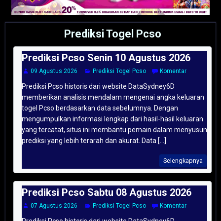
Prediksi Togel Pcso
Prediksi Pcso Senin 10 Agustus 2026
09 Agustus 2026
Prediksi Togel Pcso
Komentar
Prediksi Pcso historis dari website DataSydney6D
memberikan analisis mendalam mengenai angka keluaran
togel Pcso berdasarkan data sebelumnya. Dengan
mengumpulkan informasi lengkap dari hasil-hasil keluaran
yang tercatat, situs ini membantu pemain dalam menyusun
prediksi yang lebih terarah dan akurat. Data [...]
Selengkapnya
Prediksi Pcso Sabtu 08 Agustus 2026
07 Agustus 2026
Prediksi Togel Pcso
Komentar
Prediksi Pcso historis dari website DataSydney6D