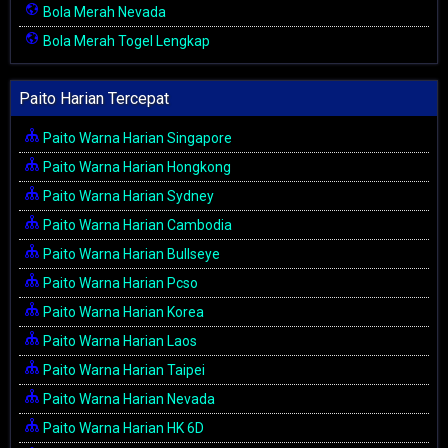
Bola Merah Nevada
Bola Merah Togel Lengkap
Paito Harian Tercepat
Paito Warna Harian Singapore
Paito Warna Harian Hongkong
Paito Warna Harian Sydney
Paito Warna Harian Cambodia
Paito Warna Harian Bullseye
Paito Warna Harian Pcso
Paito Warna Harian Korea
Paito Warna Harian Laos
Paito Warna Harian Taipei
Paito Warna Harian Nevada
Paito Warna Harian HK 6D