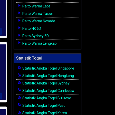
Paito Warna Laos
Paito Warna Taipei
Paito Warna Nevada
Paito HK 6D
a
Paito Sydney 6D
Paito Warna Lengkap
Statistik Togel
Statistik Angka Togel Singapore
Statistik Angka Togel Hongkong
Statistik Angka Togel Sydney
Statistik Angka Togel Cambodia
a
Statistik Angka Togel Bullseye
Statistik Angka Togel Pcso
Statistik Angka Togel Korea