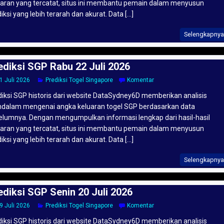
uaran yang tercatat, situs ini membantu pemain dalam menyusun
iksi yang lebih terarah dan akurat. Data [...]
Selengkapny
ediksi SGP Rabu 22 Juli 2026
1 Juli 2026
Prediksi Togel Singapore
Komentar
diksi SGP historis dari website DataSydney6D memberikan analisis
dalam mengenai angka keluaran togel SGP berdasarkan data
elumnya. Dengan mengumpulkan informasi lengkap dari hasil-hasil
uaran yang tercatat, situs ini membantu pemain dalam menyusun
iksi yang lebih terarah dan akurat. Data [...]
Selengkapny
ediksi SGP Senin 20 Juli 2026
9 Juli 2026
Prediksi Togel Singapore
Komentar
diksi SGP historis dari website DataSydney6D memberikan analisis