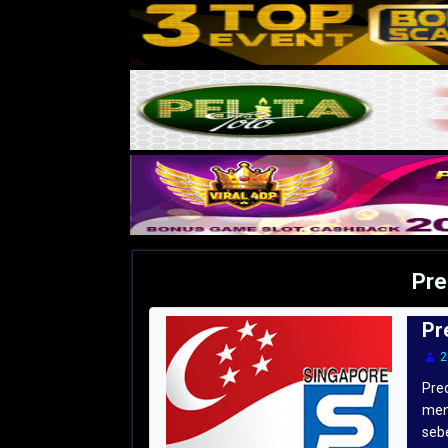
Pre
Pr
2
Pre
men
seb