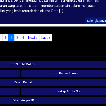
elumnya. Dengan mengumpulkan informasi lengkap dari hasil-hasil
uaran yang tercatat, situs ini membantu pemain dalam menyusun
iksi yang lebih terarah dan akurat. Data [...]
Selengkapny
v
1
2
3
4
Next »
Last »
BBFS GENERATOR
Rumus Harian
Rekap Kumat
Rekap Angka 3D
Rekap Angka 2D