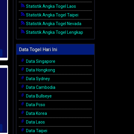
Statistik Angka Togel Laos
Statistik Angka Togel Taipei
Statistik Angka Togel Nevada
Statistik Angka Togel Lengkap
Data Togel Hari Ini
a
Data Singapore
Data Hongkong
Data Sydney
Data Cambodia
Data Bullseye
Data Pcso
Data Korea
Data Laos
a
Data Taipei