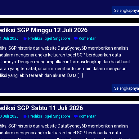
Selengkapny
ediksi SGP Minggu 12 Juli 2026
1 Juli 2026
Prediksi Togel Singapore
Komentar
diksi SGP historis dari website DataSydney6D memberikan analisis
dalam mengenai angka keluaran togel SGP berdasarkan data
elumnya. Dengan mengumpulkan informasi lengkap dari hasil-hasil
uaran yang tercatat, situs ini membantu pemain dalam menyusun
iksi yang lebih terarah dan akurat. Data [...]
Selengkapny
ediksi SGP Sabtu 11 Juli 2026
0 Juli 2026
Prediksi Togel Singapore
Komentar
diksi SGP historis dari website DataSydney6D memberikan analisis
dalam mengenai angka keluaran togel SGP berdasarkan data