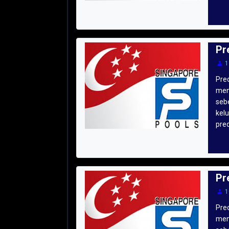
Pr
1
Pre
men
seb
kel
pred
Pr
1
Pre
men