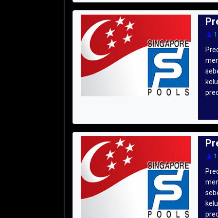
Pr
1
Pre
men
seb
kel
pred
Pr
1
Pre
men
seb
kel
pred