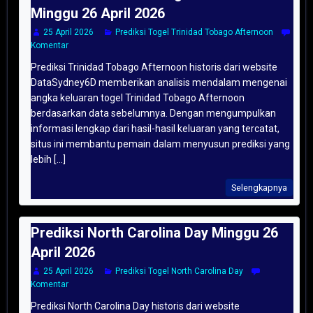
Minggu 26 April 2026
25 April 2026
Prediksi Togel Trinidad Tobago Afternoon
Komentar
Prediksi Trinidad Tobago Afternoon historis dari website
DataSydney6D memberikan analisis mendalam mengenai
angka keluaran togel Trinidad Tobago Afternoon
berdasarkan data sebelumnya. Dengan mengumpulkan
informasi lengkap dari hasil-hasil keluaran yang tercatat,
situs ini membantu pemain dalam menyusun prediksi yang
lebih [...]
Selengkapnya
Prediksi North Carolina Day Minggu 26
April 2026
25 April 2026
Prediksi Togel North Carolina Day
Komentar
Prediksi North Carolina Day historis dari website