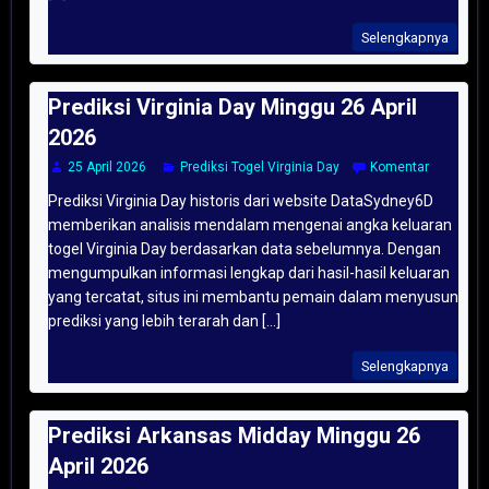
Selengkapnya
Prediksi Virginia Day Minggu 26 April
2026
25 April 2026
Prediksi Togel Virginia Day
Komentar
Prediksi Virginia Day historis dari website DataSydney6D
memberikan analisis mendalam mengenai angka keluaran
togel Virginia Day berdasarkan data sebelumnya. Dengan
mengumpulkan informasi lengkap dari hasil-hasil keluaran
yang tercatat, situs ini membantu pemain dalam menyusun
prediksi yang lebih terarah dan [...]
Selengkapnya
Prediksi Arkansas Midday Minggu 26
April 2026