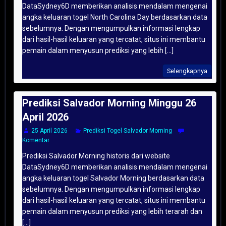
DataSydney6D memberikan analisis mendalam mengenai
angka keluaran togel North Carolina Day berdasarkan data
sebelumnya. Dengan mengumpulkan informasi lengkap
dari hasil-hasil keluaran yang tercatat, situs ini membantu
pemain dalam menyusun prediksi yang lebih [...]
Selengkapnya
Prediksi Salvador Morning Minggu 26
April 2026
25 April 2026
Prediksi Togel Salvador Morning
Komentar
Prediksi Salvador Morning historis dari website
DataSydney6D memberikan analisis mendalam mengenai
angka keluaran togel Salvador Morning berdasarkan data
sebelumnya. Dengan mengumpulkan informasi lengkap
dari hasil-hasil keluaran yang tercatat, situs ini membantu
pemain dalam menyusun prediksi yang lebih terarah dan
[...]