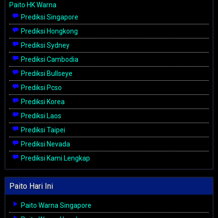
Paito HK Warna
Prediksi Singapore
Prediksi Hongkong
Prediksi Sydney
Prediksi Cambodia
Prediksi Bullseye
Prediksi Pcso
Prediksi Korea
Prediksi Laos
Prediksi Taipei
Prediksi Nevada
Prediksi Kami Lengkap
Paito Hari Ini
Paito Warna Singapore