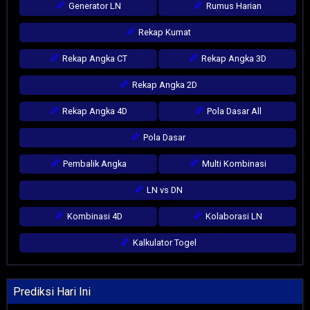
Generator LN
Rumus Harian
Rekap Kumat
Rekap Angka CT
Rekap Angka 3D
Rekap Angka 2D
Rekap Angka 4D
Pola Dasar All
Pola Dasar
Pembalik Angka
Multi Kombinasi
LN vs DN
Kombinasi 4D
Kolaborasi LN
Kalkulator Togel
Prediksi Hari Ini