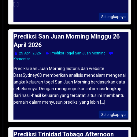
[...]
Selengkapnya
Prediksi San Juan Morning Minggu 26
April 2026
25 April 2026
Prediksi Togel San Juan Morning
Komentar
Prediksi San Juan Morning historis dari website
DataSydney6D memberikan analisis mendalam mengenai
angka keluaran togel San Juan Morning berdasarkan data
sebelumnya. Dengan mengumpulkan informasi lengkap
dari hasil-hasil keluaran yang tercatat, situs ini membantu
pemain dalam menyusun prediksi yang lebih [...]
Selengkapnya
Prediksi Trinidad Tobago Afternoon