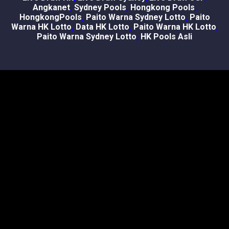
Angkanet
,
Sydney Pools
,
Hongkong Pools
,
HongkongPools
,
Paito Warna Sydney Lotto
,
Paito
Warna HK Lotto
,
Data HK Lotto
,
Paito Warna HK Lotto
,
Paito Warna Sydney Lotto
,
HK Pools Asli