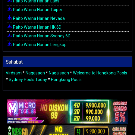
Paito Warna Harian Laos
Paito Warna Harian Taipei
Paito Warna Harian Nevada
Paito Warna Harian HK 6D
Paito Warna Harian Sydney 6D
Paito Warna Harian Lengkap
Sahabat
Virdsam
*
Nagasaon
*
Naga saon
*
Welcome to Hongkong Pools
*
Sydney Pools Today
*
Hongkong Pools