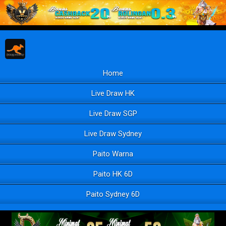
Home
Live Draw HK
Live Draw SGP
Live Draw Sydney
Paito Warna
Paito HK 6D
Paito Sydney 6D