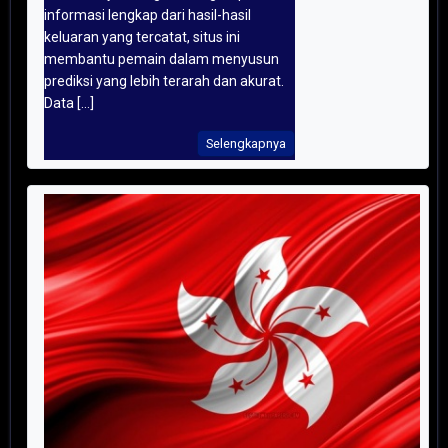
informasi lengkap dari hasil-hasil
keluaran yang tercatat, situs ini
membantu pemain dalam menyusun
prediksi yang lebih terarah dan akurat.
Data [...]
Selengkapnya