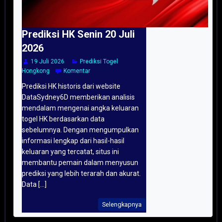
Prediksi HK Senin 20 Juli
2026
19 Juli 2026
Prediksi Togel
Hongkong
Komentar
Prediksi HK historis dari website
DataSydney6D memberikan analisis
mendalam mengenai angka keluaran
togel HK berdasarkan data
sebelumnya. Dengan mengumpulkan
informasi lengkap dari hasil-hasil
keluaran yang tercatat, situs ini
membantu pemain dalam menyusun
prediksi yang lebih terarah dan akurat.
Data [...]
Selengkapnya