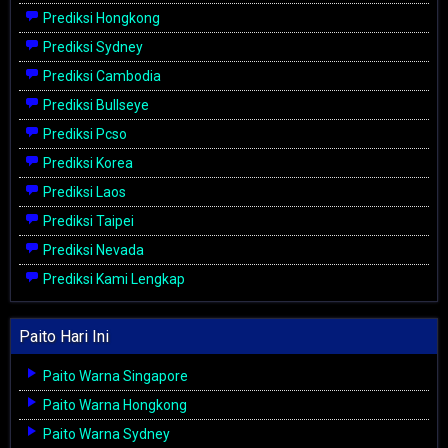
Prediksi Hongkong
Prediksi Sydney
Prediksi Cambodia
Prediksi Bullseye
Prediksi Pcso
Prediksi Korea
Prediksi Laos
Prediksi Taipei
Prediksi Nevada
Prediksi Kami Lengkap
Paito Hari Ini
Paito Warna Singapore
Paito Warna Hongkong
Paito Warna Sydney