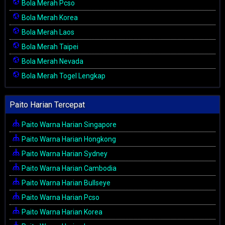
Bola Merah Pcso
Bola Merah Korea
Bola Merah Laos
Bola Merah Taipei
Bola Merah Nevada
Bola Merah Togel Lengkap
Paito Harian Tercepat
Paito Warna Harian Singapore
Paito Warna Harian Hongkong
Paito Warna Harian Sydney
Paito Warna Harian Cambodia
Paito Warna Harian Bullseye
Paito Warna Harian Pcso
Paito Warna Harian Korea