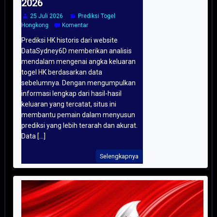
2026
25 Juli 2026
Prediksi Togel
Hongkong
Komentar
Prediksi HK historis dari website
DataSydney6D memberikan analisis
mendalam mengenai angka keluaran
togel HK berdasarkan data
sebelumnya. Dengan mengumpulkan
informasi lengkap dari hasil-hasil
keluaran yang tercatat, situs ini
membantu pemain dalam menyusun
prediksi yang lebih terarah dan akurat.
Data [...]
Selengkapnya