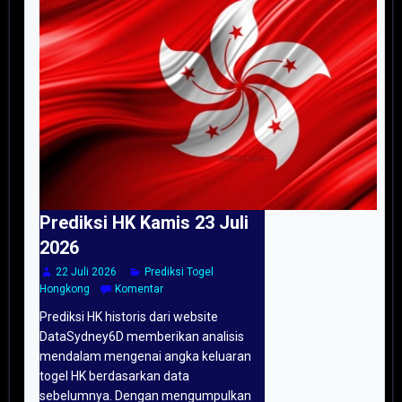
Prediksi HK Kamis 23 Juli
2026
22 Juli 2026
Prediksi Togel
Hongkong
Komentar
Prediksi HK historis dari website
DataSydney6D memberikan analisis
mendalam mengenai angka keluaran
togel HK berdasarkan data
sebelumnya. Dengan mengumpulkan