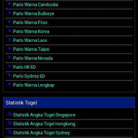
Paito Warna Cambodia
Paito Warna Bullseye
Paito Warna Pcso
Paito Warna Korea
Paito Warna Laos
Paito Warna Taipei
Paito Warna Nevada
Paito HK 6D
Paito Sydney 6D
Paito Warna Lengkap
Statistik Togel
Statistik Angka Togel Singapore
Statistik Angka Togel Hongkong
Statistik Angka Togel Sydney