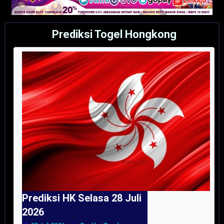
Prediksi Togel Hongkong
Prediksi HK Selasa 28 Juli
2026