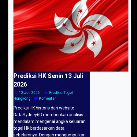
Prediksi HK Senin 13 Juli
2026
12 Juli 2026
Prediksi Togel
Hongkong
Komentar
Prediksi HK historis dari website
DataSydney6D memberikan analisis
mendalam mengenai angka keluaran
togel HK berdasarkan data
sebelumnya. Dengan mengumpulkan