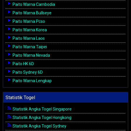
Paito Warna Cambodia
Paito Warna Bullseye
Paito Warna Pcso
Paito Warna Korea
Paito Warna Laos
Paito Warna Taipei
Paito Warna Nevada
Paito HK 6D
Paito Sydney 6D
Paito Warna Lengkap
Statistik Togel
Statistik Angka Togel Singapore
Statistik Angka Togel Hongkong
Statistik Angka Togel Sydney