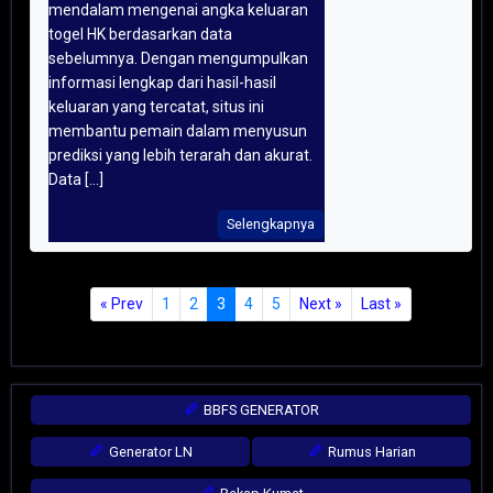
mendalam mengenai angka keluaran
togel HK berdasarkan data
sebelumnya. Dengan mengumpulkan
informasi lengkap dari hasil-hasil
keluaran yang tercatat, situs ini
membantu pemain dalam menyusun
prediksi yang lebih terarah dan akurat.
Data [...]
Selengkapnya
« Prev
1
2
3
4
5
Next »
Last »
BBFS GENERATOR
Generator LN
Rumus Harian