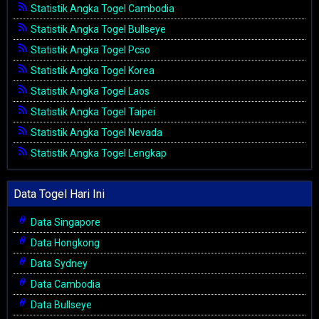
Statistik Angka Togel Cambodia
Statistik Angka Togel Bullseye
Statistik Angka Togel Pcso
Statistik Angka Togel Korea
Statistik Angka Togel Laos
Statistik Angka Togel Taipei
Statistik Angka Togel Nevada
Statistik Angka Togel Lengkap
Data Togel Hari Ini
Data Singapore
Data Hongkong
Data Sydney
Data Cambodia
Data Bullseye