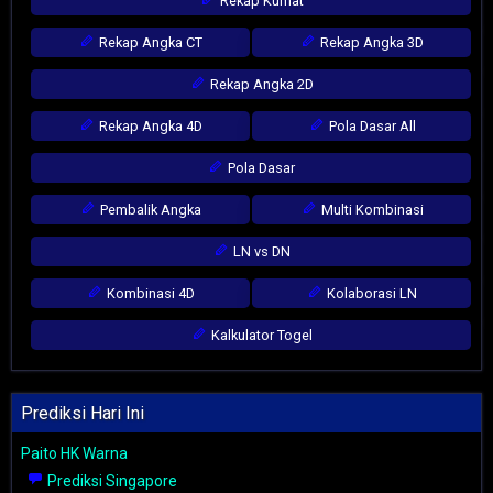
Rekap Kumat
Rekap Angka CT
Rekap Angka 3D
Rekap Angka 2D
Rekap Angka 4D
Pola Dasar All
Pola Dasar
Pembalik Angka
Multi Kombinasi
LN vs DN
Kombinasi 4D
Kolaborasi LN
Kalkulator Togel
Prediksi Hari Ini
Paito HK Warna
Prediksi Singapore