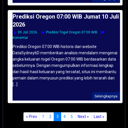
Prediksi Oregon 07:00 WIB Jumat 10 Juli
2026
09 Juli 2026
Prediksi Togel Oregon 07:00 WIB
Komentar
Prediksi Oregon 07:00 WIB historis dari website
DataSydney6D memberikan analisis mendalam mengenai
angka keluaran togel Oregon 07:00 WIB berdasarkan data
sebelumnya. Dengan mengumpulkan informasi lengkap
dari hasil-hasil keluaran yang tercatat, situs ini membantu
pemain dalam menyusun prediksi yang lebih terarah dan
[...]
Selengkapnya
« Prev
1
2
3
4
5
Next »
Last »