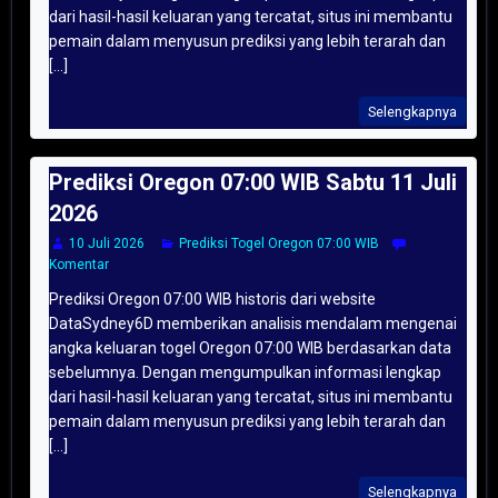
dari hasil-hasil keluaran yang tercatat, situs ini membantu
pemain dalam menyusun prediksi yang lebih terarah dan
[...]
Selengkapnya
Prediksi Oregon 07:00 WIB Sabtu 11 Juli
2026
10 Juli 2026
Prediksi Togel Oregon 07:00 WIB
Komentar
Prediksi Oregon 07:00 WIB historis dari website
DataSydney6D memberikan analisis mendalam mengenai
angka keluaran togel Oregon 07:00 WIB berdasarkan data
sebelumnya. Dengan mengumpulkan informasi lengkap
dari hasil-hasil keluaran yang tercatat, situs ini membantu
pemain dalam menyusun prediksi yang lebih terarah dan
[...]
Selengkapnya