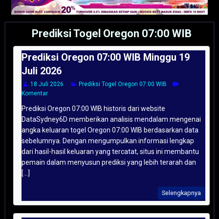
Prediksi Togel Oregon 07:00 WIB
Prediksi Oregon 07:00 WIB Minggu 19
Juli 2026
18 Juli 2026
Prediksi Togel Oregon 07:00 WIB
Komentar
Prediksi Oregon 07:00 WIB historis dari website
DataSydney6D memberikan analisis mendalam mengenai
angka keluaran togel Oregon 07:00 WIB berdasarkan data
sebelumnya. Dengan mengumpulkan informasi lengkap
dari hasil-hasil keluaran yang tercatat, situs ini membantu
pemain dalam menyusun prediksi yang lebih terarah dan
[...]
Selengkapnya