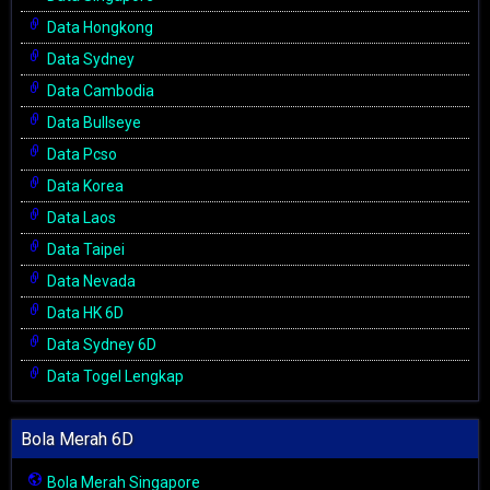
Data Hongkong
Data Sydney
Data Cambodia
Data Bullseye
Data Pcso
Data Korea
Data Laos
Data Taipei
Data Nevada
Data HK 6D
Data Sydney 6D
Data Togel Lengkap
Bola Merah 6D
Bola Merah Singapore