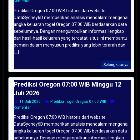
Komentar
Prediksi Oregon 07:00 WIB historis dari website
DataSydney6D memberikan analisis mendalam mengenai
angka keluaran togel Oregon 07:00 WIB berdasarkan data
sebelumnya. Dengan mengumpulkan informasi lengkap
dari hasil-hasil keluaran yang tercatat, situs ini membantu
pemain dalam menyusun prediksi yang lebih terarah dan
[...]
Selengkapnya
Prediksi Oregon 07:00 WIB Minggu 12
Juli 2026
11 Juli 2026
Prediksi Togel Oregon 07:00 WIB
Komentar
Prediksi Oregon 07:00 WIB historis dari website
DataSydney6D memberikan analisis mendalam mengenai
angka keluaran togel Oregon 07:00 WIB berdasarkan data
sebelumnya. Dengan mengumpulkan informasi lengkap