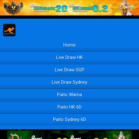
Home
Live Draw HK
Live Draw SGP
Live Draw Sydney
Paito Warna
Paito HK 6D
Paito Sydney 6D