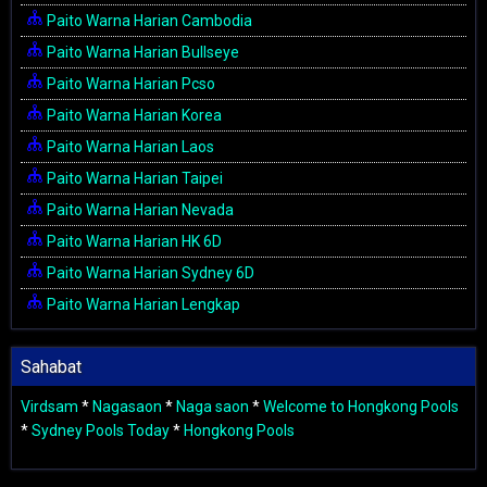
Paito Warna Harian Cambodia
Paito Warna Harian Bullseye
Paito Warna Harian Pcso
Paito Warna Harian Korea
Paito Warna Harian Laos
Paito Warna Harian Taipei
Paito Warna Harian Nevada
Paito Warna Harian HK 6D
Paito Warna Harian Sydney 6D
Paito Warna Harian Lengkap
Sahabat
Virdsam
*
Nagasaon
*
Naga saon
*
Welcome to Hongkong Pools
*
Sydney Pools Today
*
Hongkong Pools