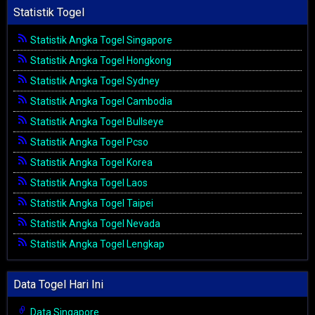
Statistik Togel
Statistik Angka Togel Singapore
Statistik Angka Togel Hongkong
Statistik Angka Togel Sydney
Statistik Angka Togel Cambodia
Statistik Angka Togel Bullseye
Statistik Angka Togel Pcso
Statistik Angka Togel Korea
Statistik Angka Togel Laos
Statistik Angka Togel Taipei
Statistik Angka Togel Nevada
Statistik Angka Togel Lengkap
Data Togel Hari Ini
Data Singapore