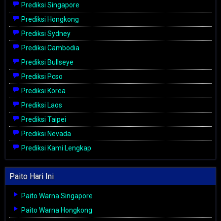
Prediksi Singapore
Prediksi Hongkong
Prediksi Sydney
Prediksi Cambodia
Prediksi Bullseye
Prediksi Pcso
Prediksi Korea
Prediksi Laos
Prediksi Taipei
Prediksi Nevada
Prediksi Kami Lengkap
Paito Hari Ini
Paito Warna Singapore
Paito Warna Hongkong