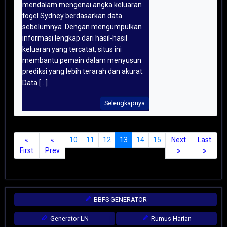
mendalam mengenai angka keluaran
togel Sydney berdasarkan data
sebelumnya. Dengan mengumpulkan
informasi lengkap dari hasil-hasil
keluaran yang tercatat, situs ini
membantu pemain dalam menyusun
prediksi yang lebih terarah dan akurat.
Data [...]
Selengkapnya
«
«
10
11
12
13
14
15
Next
Last
First
Prev
»
»
BBFS GENERATOR
Generator LN
Rumus Harian