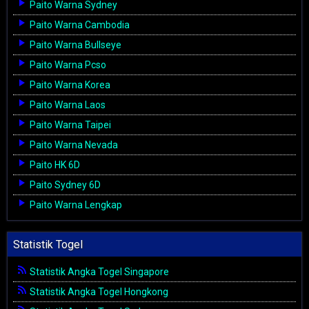
Paito Warna Sydney
Paito Warna Cambodia
Paito Warna Bullseye
Paito Warna Pcso
Paito Warna Korea
Paito Warna Laos
Paito Warna Taipei
Paito Warna Nevada
Paito HK 6D
Paito Sydney 6D
Paito Warna Lengkap
Statistik Togel
Statistik Angka Togel Singapore
Statistik Angka Togel Hongkong