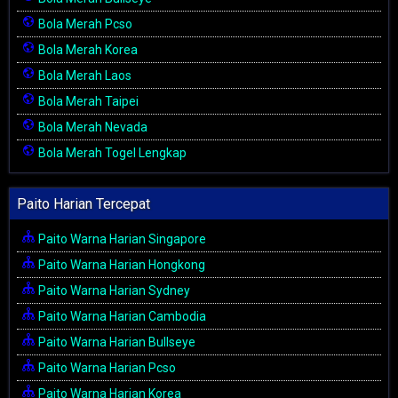
Bola Merah Pcso
Bola Merah Korea
Bola Merah Laos
Bola Merah Taipei
Bola Merah Nevada
Bola Merah Togel Lengkap
Paito Harian Tercepat
Paito Warna Harian Singapore
Paito Warna Harian Hongkong
Paito Warna Harian Sydney
Paito Warna Harian Cambodia
Paito Warna Harian Bullseye
Paito Warna Harian Pcso
Paito Warna Harian Korea