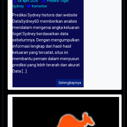
08 April 2026
Prediksi Togel
Sydney
Komentar
Prediksi Sydney historis dari website
DataSydney6D memberikan analisis
mendalam mengenai angka keluaran
togel Sydney berdasarkan data
sebelumnya. Dengan mengumpulkan
informasi lengkap dari hasil-hasil
keluaran yang tercatat, situs ini
membantu pemain dalam menyusun
prediksi yang lebih terarah dan akurat.
Data [...]
Selengkapnya