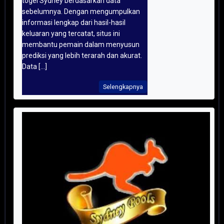
togel Sydney berdasarkan data
sebelumnya. Dengan mengumpulkan
informasi lengkap dari hasil-hasil
keluaran yang tercatat, situs ini
membantu pemain dalam menyusun
prediksi yang lebih terarah dan akurat.
Data [...]
Selengkapnya