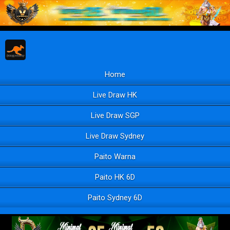
Home
Live Draw HK
Live Draw SGP
Live Draw Sydney
Paito Warna
Paito HK 6D
Paito Sydney 6D