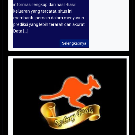
informasi lengkap dari hasil-hasil
keluaran yang tercatat, situs ini
membantu pemain dalam menyusun
prediksi yang lebih terarah dan akurat.
Data [...]
Selengkapnya