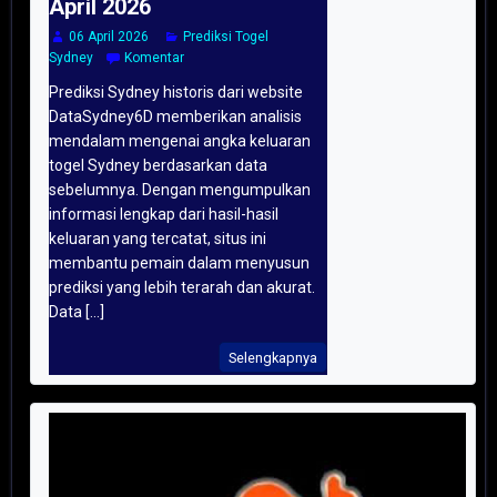
April 2026
06 April 2026
Prediksi Togel
Sydney
Komentar
Prediksi Sydney historis dari website
DataSydney6D memberikan analisis
mendalam mengenai angka keluaran
togel Sydney berdasarkan data
sebelumnya. Dengan mengumpulkan
informasi lengkap dari hasil-hasil
keluaran yang tercatat, situs ini
membantu pemain dalam menyusun
prediksi yang lebih terarah dan akurat.
Data [...]
Selengkapnya