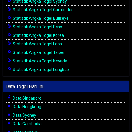
Statistik Angka Togel Sydney
Statistik Angka Togel Cambodia
Statistik Angka Togel Bullseye
Statistik Angka Togel Pcso
Statistik Angka Togel Korea
Statistik Angka Togel Laos
Statistik Angka Togel Taipei
Statistik Angka Togel Nevada
Statistik Angka Togel Lengkap
Data Togel Hari Ini
Data Singapore
Data Hongkong
Data Sydney
Data Cambodia