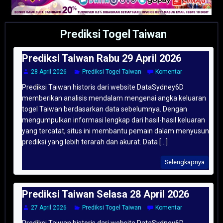
Prediksi Togel Taiwan
Prediksi Taiwan Rabu 29 April 2026
28 April 2026
Prediksi Togel Taiwan
Komentar
Prediksi Taiwan historis dari website DataSydney6D
memberikan analisis mendalam mengenai angka keluaran
togel Taiwan berdasarkan data sebelumnya. Dengan
mengumpulkan informasi lengkap dari hasil-hasil keluaran
yang tercatat, situs ini membantu pemain dalam menyusun
prediksi yang lebih terarah dan akurat. Data [...]
Selengkapnya
Prediksi Taiwan Selasa 28 April 2026
27 April 2026
Prediksi Togel Taiwan
Komentar
Prediksi Taiwan historis dari website DataSydney6D