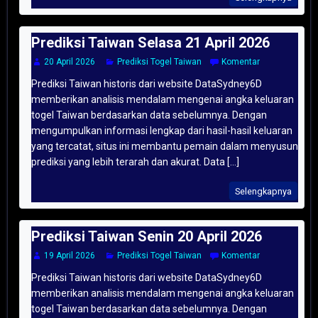
Prediksi Taiwan Selasa 21 April 2026
20 April 2026
Prediksi Togel Taiwan
Komentar
Prediksi Taiwan historis dari website DataSydney6D
memberikan analisis mendalam mengenai angka keluaran
togel Taiwan berdasarkan data sebelumnya. Dengan
mengumpulkan informasi lengkap dari hasil-hasil keluaran
yang tercatat, situs ini membantu pemain dalam menyusun
prediksi yang lebih terarah dan akurat. Data [...]
Selengkapnya
Prediksi Taiwan Senin 20 April 2026
19 April 2026
Prediksi Togel Taiwan
Komentar
Prediksi Taiwan historis dari website DataSydney6D
memberikan analisis mendalam mengenai angka keluaran
togel Taiwan berdasarkan data sebelumnya. Dengan