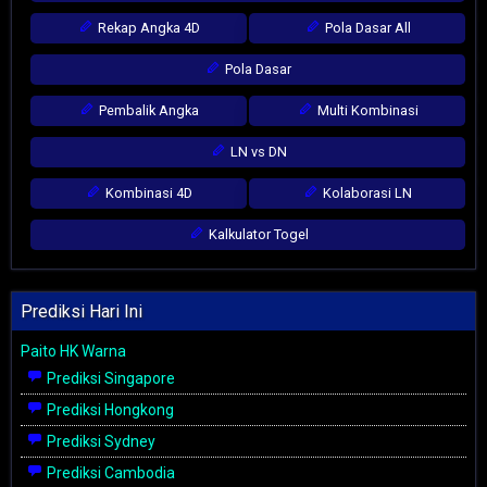
Rekap Angka 4D
Pola Dasar All
Pola Dasar
Pembalik Angka
Multi Kombinasi
LN vs DN
Kombinasi 4D
Kolaborasi LN
Kalkulator Togel
Prediksi Hari Ini
Paito HK Warna
Prediksi Singapore
Prediksi Hongkong
Prediksi Sydney
Prediksi Cambodia