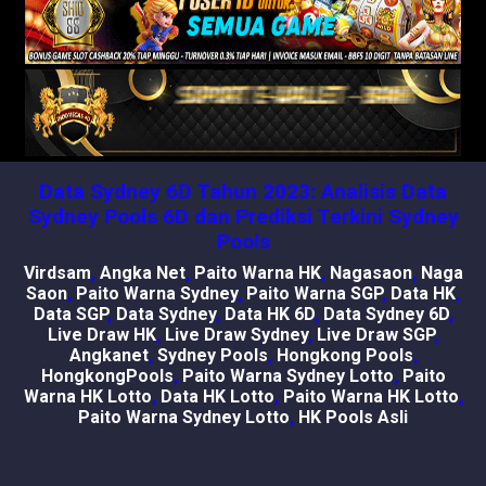
Data Sydney 6D Tahun 2023: Analisis Data
Sydney Pools 6D dan Prediksi Terkini Sydney
Pools
Virdsam
,
Angka Net
,
Paito Warna HK
,
Nagasaon
,
Naga
Saon
,
Paito Warna Sydney
,
Paito Warna SGP
,
Data HK
,
Data SGP
,
Data Sydney
,
Data HK 6D
,
Data Sydney 6D
,
Live Draw HK
,
Live Draw Sydney
,
Live Draw SGP
,
Angkanet
,
Sydney Pools
,
Hongkong Pools
,
HongkongPools
,
Paito Warna Sydney Lotto
,
Paito
Warna HK Lotto
,
Data HK Lotto
,
Paito Warna HK Lotto
,
Paito Warna Sydney Lotto
,
HK Pools Asli