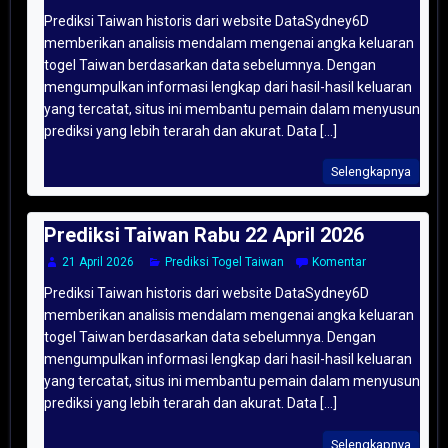
Prediksi Taiwan historis dari website DataSydney6D
memberikan analisis mendalam mengenai angka keluaran
togel Taiwan berdasarkan data sebelumnya. Dengan
mengumpulkan informasi lengkap dari hasil-hasil keluaran
yang tercatat, situs ini membantu pemain dalam menyusun
prediksi yang lebih terarah dan akurat. Data [...]
Selengkapnya
Prediksi Taiwan Rabu 22 April 2026
21 April 2026
Prediksi Togel Taiwan
Komentar
Prediksi Taiwan historis dari website DataSydney6D
memberikan analisis mendalam mengenai angka keluaran
togel Taiwan berdasarkan data sebelumnya. Dengan
mengumpulkan informasi lengkap dari hasil-hasil keluaran
yang tercatat, situs ini membantu pemain dalam menyusun
prediksi yang lebih terarah dan akurat. Data [...]
Selengkapnya