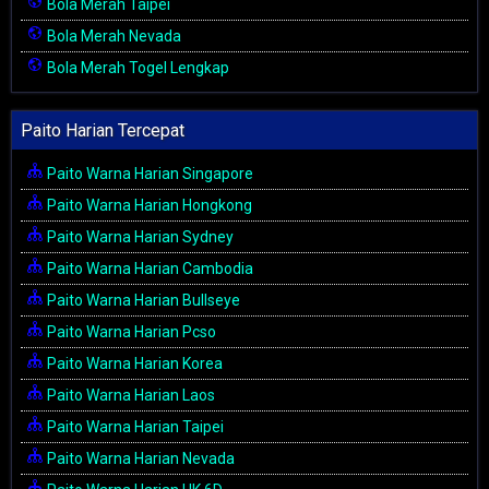
Bola Merah Taipei
Bola Merah Nevada
Bola Merah Togel Lengkap
Paito Harian Tercepat
Paito Warna Harian Singapore
Paito Warna Harian Hongkong
Paito Warna Harian Sydney
Paito Warna Harian Cambodia
Paito Warna Harian Bullseye
Paito Warna Harian Pcso
Paito Warna Harian Korea
Paito Warna Harian Laos
Paito Warna Harian Taipei
Paito Warna Harian Nevada