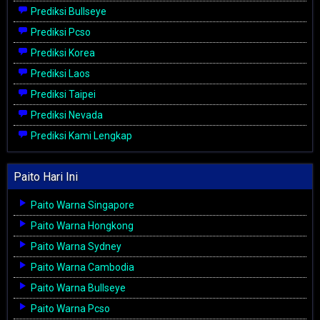
Prediksi Bullseye
Prediksi Pcso
Prediksi Korea
Prediksi Laos
Prediksi Taipei
Prediksi Nevada
Prediksi Kami Lengkap
Paito Hari Ini
Paito Warna Singapore
Paito Warna Hongkong
Paito Warna Sydney
Paito Warna Cambodia
Paito Warna Bullseye
Paito Warna Pcso