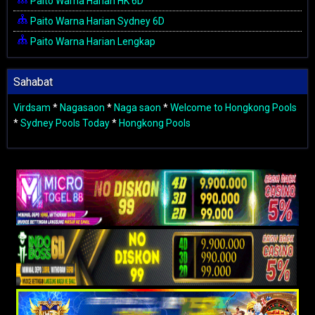
Paito Warna Harian HK 6D
Paito Warna Harian Sydney 6D
Paito Warna Harian Lengkap
Sahabat
Virdsam
*
Nagasaon
*
Naga saon
*
Welcome to Hongkong Pools
*
Sydney Pools Today
*
Hongkong Pools