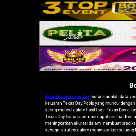
Bo
Bola Merah Texas Day
historis adalah data ya
keluaran Texas Day Pools yang muncul dengan f
sering muncul dalam hasil togel Texas Day di
Texas Day historis, pemain dapat melihat tren 
meningkatkan akurasi dalam membuat prediksi
sebagai strategi dalam meningkatkan peluang 