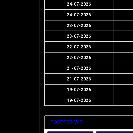
24-07-2026
24-07-2026
23-07-2026
23-07-2026
22-07-2026
22-07-2026
21-07-2026
21-07-2026
19-07-2026
19-07-2026
POST TERKAIT