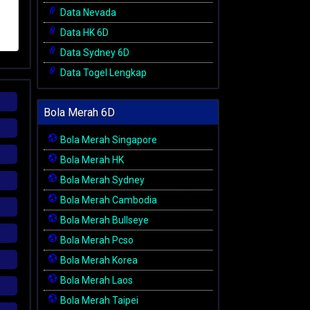
Data Nevada
Data HK 6D
Data Sydney 6D
Data Togel Lengkap
Bola Merah 6D
Bola Merah Singapore
Bola Merah HK
Bola Merah Sydney
Bola Merah Cambodia
Bola Merah Bullseye
Bola Merah Pcso
Bola Merah Korea
Bola Merah Laos
Bola Merah Taipei