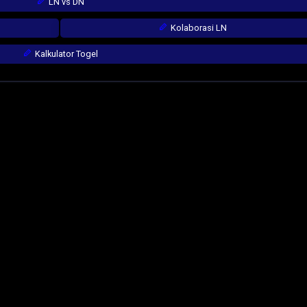
LN vs DN
Kolaborasi LN
Kalkulator Togel