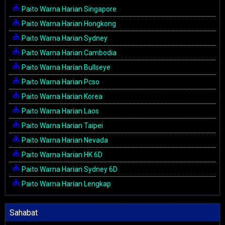
Paito Warna Harian Singapore
Paito Warna Harian Hongkong
Paito Warna Harian Sydney
Paito Warna Harian Cambodia
Paito Warna Harian Bullseye
Paito Warna Harian Pcso
Paito Warna Harian Korea
Paito Warna Harian Laos
Paito Warna Harian Taipei
Paito Warna Harian Nevada
Paito Warna Harian HK 6D
Paito Warna Harian Sydney 6D
Paito Warna Harian Lengkap
Sahabat