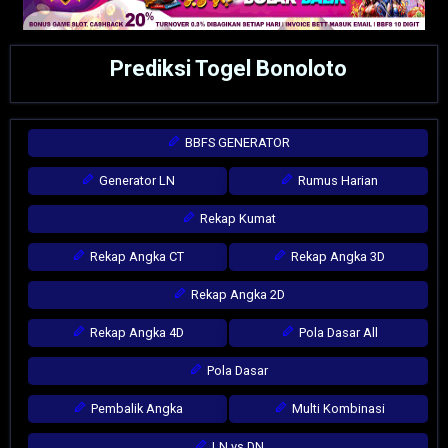
Prediksi Togel Bonoloto
BBFS GENERATOR
Generator LN
Rumus Harian
Rekap Kumat
Rekap Angka CT
Rekap Angka 3D
Rekap Angka 2D
Rekap Angka 4D
Pola Dasar All
Pola Dasar
Pembalik Angka
Multi Kombinasi
LN vs DN