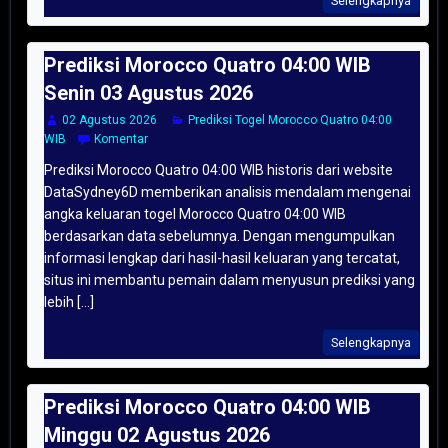
Selengkapnya
Prediksi Morocco Quatro 04:00 WIB
Senin 03 Agustus 2026
02 Agustus 2026
Prediksi Togel Morocco Quatro 04:00
WIB
Komentar
Prediksi Morocco Quatro 04:00 WIB historis dari website
DataSydney6D memberikan analisis mendalam mengenai
angka keluaran togel Morocco Quatro 04:00 WIB
berdasarkan data sebelumnya. Dengan mengumpulkan
informasi lengkap dari hasil-hasil keluaran yang tercatat,
situs ini membantu pemain dalam menyusun prediksi yang
lebih [...]
Selengkapnya
Prediksi Morocco Quatro 04:00 WIB
Minggu 02 Agustus 2026