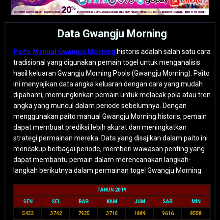
Data Gwangju Morning
Paito Manual Gwangju Morning
historis adalah salah satu cara
tradisional yang digunakan pemain togel untuk menganalisis
hasil keluaran Gwangju Morning Pools (Gwangju Morning). Paito
ini menyajikan data angka keluaran dengan cara yang mudah
dipahami, memungkinkan pemain untuk melacak pola atau tren
angka yang muncul dalam periode sebelumnya. Dengan
menggunakan paito manual Gwangju Morning historis, pemain
dapat membuat prediksi lebih akurat dan meningkatkan
strategi permainan mereka. Data yang disajikan dalam paito ini
mencakup berbagai periode, memberi wawasan penting yang
dapat membantu pemain dalam merencanakan langkah-
langkah berikutnya dalam permainan togel Gwangju Morning. :
TAHUN 2019
SEN
SEL
RAB
KAM
JUM
SAB
MIN
5433
3742
7935
3710
1889
9616
8558