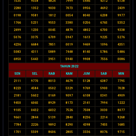
1535
9558
4824
7999
5446
4312
6138
2280
1352
9030
7073
0956
4692
2439
0198
9581
1812
0054
8040
6208
9977
1766
5231
9553
3380
0256
6765
5352
2499
1230
0045
4879
4802
6700
9338
5076
3375
6709
5947
1613
9225
5276
4236
6684
7851
0019
9469
1096
4351
5083
4311
5889
7448
8140
5786
5486
6950
5443
3951
5940
9908
7556
0086
TAHUN 2022
SEN
SEL
RAB
KAM
JUM
SAB
MIN
2111
9770
8013
4679
5128
6387
7795
8223
4584
0502
5329
9769
5900
7028
2181
5602
0169
9097
6108
0341
4909
9450
6065
8929
8173
2141
7994
1222
9105
0432
6032
7526
7508
3030
8077
9661
2844
5139
2840
8236
2214
9268
7784
2226
9892
8290
4398
7455
1685
1701
5509
8606
2805
3336
8076
9715