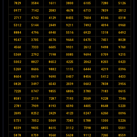
7829
3584
1611
3800
6105
7280
5126
0977
7142
2083
4678
6713
7839
2012
2717
4742
4129
8455
7604
8346
0318
5312
5144
2449
9211
7492
4094
0960
8884
4796
6940
5516
6923
1318
6492
9547
3705
6576
9664
0475
7451
8028
4560
7333
6605
9931
2612
9498
9760
5369
2792
7198
0085
9694
0709
9215
5002
8827
8652
4225
2062
8203
0423
5269
8606
9882
1115
6444
4219
0396
8604
0619
9690
0407
8456
5412
4433
0820
3497
6543
2039
0602
7838
3956
7220
0747
9855
6806
3780
7183
0615
8581
2119
7287
7193
3569
9228
7346
2781
7909
8193
6590
4405
8648
5220
2695
8252
2429
4123
0247
6260
0096
5731
7052
5069
7383
5788
1300
5226
8339
9835
8615
3112
7398
6855
5501
5878
0759
9560
5638
9112
7265
8559