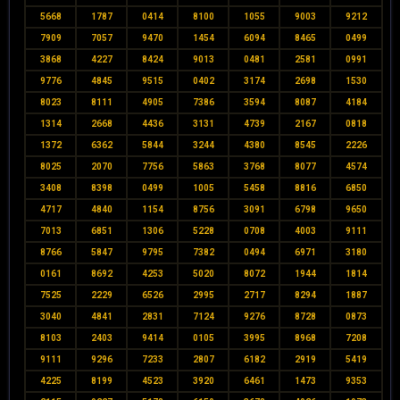
5668
1787
0414
8100
1055
9003
9212
7909
7057
9470
1454
6094
8465
0499
3868
4227
8424
9013
0481
2581
0991
9776
4845
9515
0402
3174
2698
1530
8023
8111
4905
7386
3594
8087
4184
1314
2668
4436
3131
4739
2167
0818
1372
6362
5844
3244
4380
8545
2226
8025
2070
7756
5863
3768
8077
4574
3408
8398
0499
1005
5458
8816
6850
4717
4840
1154
8756
3091
6798
9650
7013
6851
1306
5228
0708
4003
9111
8766
5847
9795
7382
0494
6971
3180
0161
8692
4253
5020
8072
1944
1814
7525
2229
6526
2995
2717
8294
1887
3040
4841
2831
7124
9276
8728
0873
8103
2403
9414
0105
3995
8968
7208
9111
9296
7233
2807
6182
2919
5419
4225
8199
4523
3920
6461
1473
9353