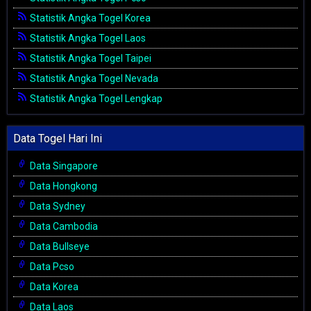
Statistik Angka Togel Korea
Statistik Angka Togel Laos
Statistik Angka Togel Taipei
Statistik Angka Togel Nevada
Statistik Angka Togel Lengkap
Data Togel Hari Ini
Data Singapore
Data Hongkong
Data Sydney
Data Cambodia
Data Bullseye
Data Pcso
Data Korea
Data Laos