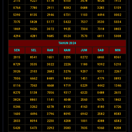
2115
9227
5178
6150
3678
4026
1973
0764
7780
2911
8382
0688
3283
5159
5390
8135
2946
0731
1103
4494
0002
7375
5828
5177
5422
7537
3530
5034
1869
9426
3072
9925
7304
7318
0803
4294
4281
9685
0524
7570
6811
5008
TAHUN 2024
SEN
SEL
RAB
KAM
JUM
SAB
MIN
2015
8541
1651
3235
0272
6865
8361
8729
3535
3022
2226
1180
9392
5210
3026
2103
2682
3276
9207
9311
2267
7006
6662
8489
9494
1451
4779
0893
0116
7363
4668
9719
0229
4442
1346
8270
5138
7056
9317
6323
0488
2615
3824
8861
1141
4048
2560
9375
1863
0246
3262
6378
8133
4163
4180
0726
1600
4496
3796
8095
6942
2582
8583
2033
8094
2230
4208
1001
4388
6582
5420
5473
2292
3583
7035
9360
8208