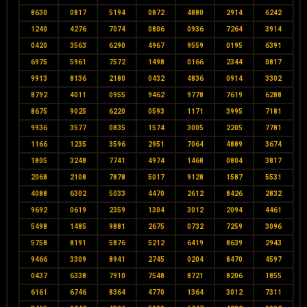
8630
0817
5194
0872
4880
2914
6242
1240
4276
7074
0806
0936
7264
3914
0420
3563
6290
4967
9559
0195
6391
6975
5961
7572
1498
0166
2344
0817
9913
8136
2180
0432
4836
0914
3302
8792
4011
0955
9462
9778
7619
6288
8675
9025
6220
0593
1171
3995
7181
9936
3577
0835
1574
3005
2205
7781
1166
1235
3596
2951
7064
4889
3674
1805
3248
7741
4974
1468
0804
3817
2068
2108
7878
5017
9128
1587
5531
4088
6302
5033
4470
2612
8426
2832
9692
0619
2359
1304
3012
2094
4461
5498
1485
9881
2675
0732
7259
3096
5758
8191
5876
5212
6419
8639
2943
9466
3309
8941
2745
0204
8470
4597
0437
6338
7910
7548
8721
8206
1855
6161
6746
8364
4770
1364
3012
7311