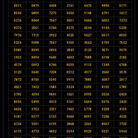
0011
0879
4438
2161
6470
9896
0171
8546
6809
7273
0636
9148
6791
1617
0276
8464
7067
4001
0666
6053
7272
8272
2561
0766
8373
6544
9144
5220
7976
7715
2932
4525
9627
0517
8530
5234
5088
7067
9369
4562
5709
7542
5985
8399
3894
2843
2123
4571
3073
1953
8494
9640
4693
7988
6198
2185
4574
0692
8766
8030
9110
1344
6768
3123
0643
7238
8212
4977
2663
2070
7872
8100
5595
0915
7885
6587
2017
4651
7432
1683
5324
5695
8155
3780
3795
4394
9841
1661
0995
5536
6430
8096
5499
4413
3161
5694
5076
2423
6636
3752
2251
7463
5778
3238
4150
9181
5377
5153
9660
8091
7246
4325
6724
9351
0199
2868
2361
8067
7723
6173
4772
4892
5594
8929
0321
5944