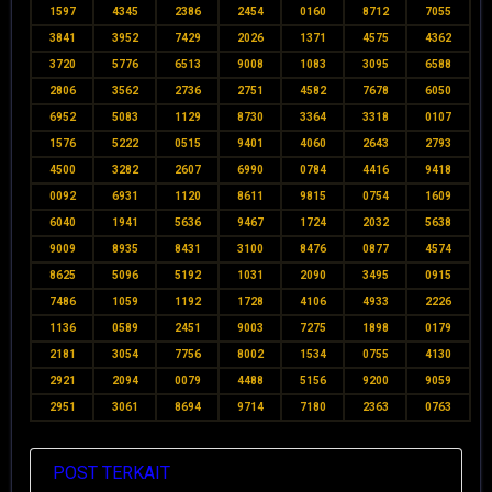
1597
4345
2386
2454
0160
8712
7055
3841
3952
7429
2026
1371
4575
4362
3720
5776
6513
9008
1083
3095
6588
2806
3562
2736
2751
4582
7678
6050
6952
5083
1129
8730
3364
3318
0107
1576
5222
0515
9401
4060
2643
2793
4500
3282
2607
6990
0784
4416
9418
0092
6931
1120
8611
9815
0754
1609
6040
1941
5636
9467
1724
2032
5638
9009
8935
8431
3100
8476
0877
4574
8625
5096
5192
1031
2090
3495
0915
7486
1059
1192
1728
4106
4933
2226
1136
0589
2451
9003
7275
1898
0179
2181
3054
7756
8002
1534
0755
4130
2921
2094
0079
4488
5156
9200
9059
2951
3061
8694
9714
7180
2363
0763
POST TERKAIT