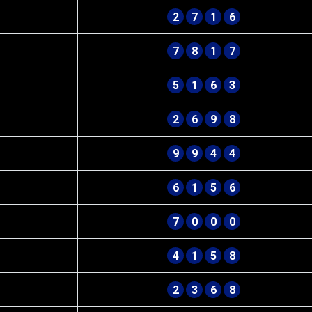
2
7
1
6
7
8
1
7
5
1
6
3
2
6
9
8
9
9
4
4
6
1
5
6
7
0
0
0
4
1
5
8
2
3
6
8