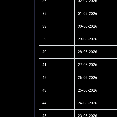
36
02-07-2026
37
01-07-2026
38
30-06-2026
39
29-06-2026
40
28-06-2026
41
27-06-2026
42
26-06-2026
43
25-06-2026
44
24-06-2026
45
23-06-2026