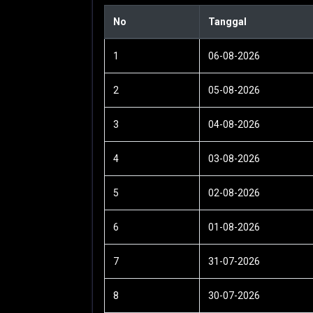
No
Tanggal
1
06-08-2026
2
05-08-2026
3
04-08-2026
4
03-08-2026
5
02-08-2026
6
01-08-2026
7
31-07-2026
8
30-07-2026