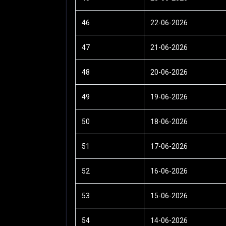
46
22-06-2026
47
21-06-2026
48
20-06-2026
49
19-06-2026
50
18-06-2026
51
17-06-2026
52
16-06-2026
53
15-06-2026
54
14-06-2026