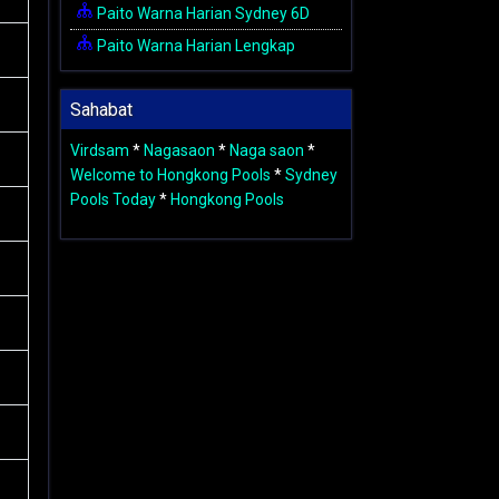
Paito Warna Harian Sydney 6D
Paito Warna Harian Lengkap
Sahabat
Virdsam
*
Nagasaon
*
Naga saon
*
Welcome to Hongkong Pools
*
Sydney
Pools Today
*
Hongkong Pools