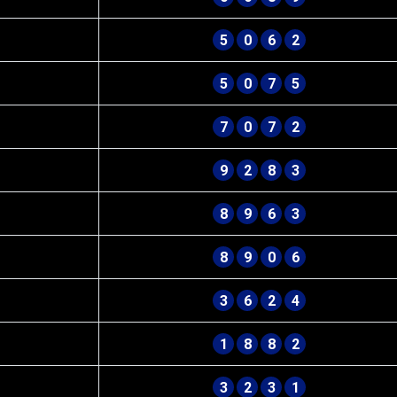
5
0
6
2
5
0
7
5
7
0
7
2
9
2
8
3
8
9
6
3
8
9
0
6
3
6
2
4
1
8
8
2
3
2
3
1