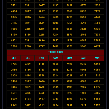
3551
3391
4657
1137
7628
4576
2436
4064
9012
2087
1391
7168
8490
2470
6975
2816
9424
2496
0496
3259
4443
7115
3841
0639
8246
2761
4798
4600
1636
7285
8299
4938
6321
3823
6435
8190
8130
0210
7214
4871
2406
7631
6271
7391
8896
7947
1878
0387
5295
3296
9226
7777
4458
9175
9346
6224
TAHUN 2023
SEN
SEL
RAB
KAM
JUM
SAB
MIN
1795
0359
1115
9526
7486
0740
6393
2586
6136
5763
8553
4235
8161
9050
0378
4494
9559
2314
6728
0717
1716
2466
3912
9656
4065
9958
4305
4891
7026
9059
1638
2306
9133
2002
0875
4631
7305
9478
0592
1195
1403
4005
8699
8164
8997
2749
4603
5575
0303
3205
4269
2844
4382
8523
7178
9869