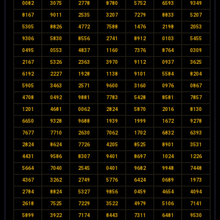
0082
3075
2778
8780
5752
6593
9349
8167
9011
2535
3207
7279
8833
5207
5305
8826
4772
7588
1476
2198
2053
9306
5830
8556
2741
8912
0103
5455
0495
0553
4837
1160
7376
8764
0309
2167
5326
2363
3970
9112
0937
3625
6192
2227
1928
1138
9101
5584
8204
5905
3463
2571
9600
3160
0976
0867
4708
0492
9881
7783
5428
8581
7857
1201
4681
0062
2824
5870
2016
8130
6650
9328
9688
1939
1999
1672
9278
7677
7710
2630
7062
1702
6832
6393
2824
8624
7726
4205
8525
8901
3531
4431
9586
8307
9401
8697
1024
1226
5664
7040
2545
0401
9682
9948
7448
4367
3262
2749
5776
6424
0689
1973
2784
8824
5327
9856
0459
4654
4094
2618
7525
7229
3522
4979
5106
7141
5899
3922
7174
8443
7311
6481
9530