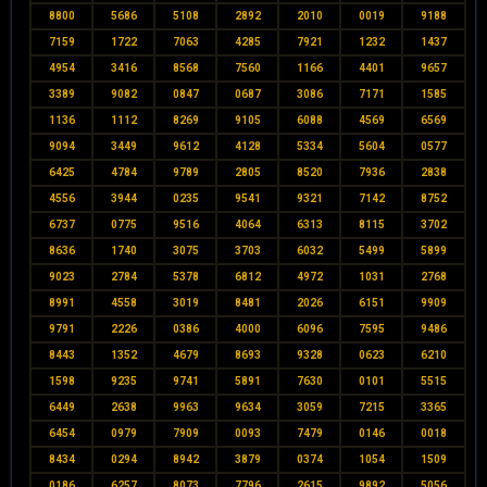
8800
5686
5108
2892
2010
0019
9188
7159
1722
7063
4285
7921
1232
1437
4954
3416
8568
7560
1166
4401
9657
3389
9082
0847
0687
3086
7171
1585
1136
1112
8269
9105
6088
4569
6569
9094
3449
9612
4128
5334
5604
0577
6425
4784
9789
2805
8520
7936
2838
4556
3944
0235
9541
9321
7142
8752
6737
0775
9516
4064
6313
8115
3702
8636
1740
3075
3703
6032
5499
5899
9023
2784
5378
6812
4972
1031
2768
8991
4558
3019
8481
2026
6151
9909
9791
2226
0386
4000
6096
7595
9486
8443
1352
4679
8693
9328
0623
6210
1598
9235
9741
5891
7630
0101
5515
6449
2638
9963
9634
3059
7215
3365
6454
0979
7909
0093
7479
0146
0018
8434
0294
8942
3879
0374
1054
1509
0186
6257
8073
7796
2615
9892
5056