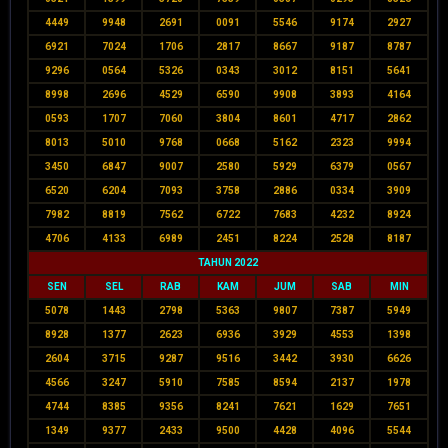
4449
9948
2691
0091
5546
9174
2927
6921
7024
1706
2817
8667
9187
8787
9296
0564
5326
0343
3012
8151
5641
8998
2696
4529
6590
9908
3893
4164
0593
1707
7060
3804
8601
4717
2862
8013
5010
9768
0668
5162
2323
9994
3450
6847
9007
2580
5929
6379
0567
6520
6204
7093
3758
2886
0334
3909
7982
8819
7562
6722
7683
4232
8924
4706
4133
6989
2451
8224
2528
8187
TAHUN 2022
SEN
SEL
RAB
KAM
JUM
SAB
MIN
5078
1443
2798
5363
9807
7387
5949
8928
1377
2623
6936
3929
4553
1398
2604
3715
9287
9516
3442
3930
6626
4566
3247
5910
7585
8594
2137
1978
4744
8385
9356
8241
7621
1629
7651
1349
9377
2433
9500
4428
4096
5544