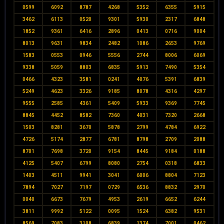
0599
6092
8787
4268
5352
6355
5915
3462
6113
0520
9301
5930
2317
6848
1852
9361
6416
2896
0413
0716
9004
8013
9631
9834
2482
1086
2653
9769
1583
0553
0946
5556
2744
8006
6069
9338
5059
8803
6835
5913
7490
5354
0466
4323
3581
0241
4076
5391
6839
5249
4623
3326
9185
8078
4316
4297
9555
2585
4361
5409
5933
9369
7745
8845
4452
8582
7360
4031
7320
2668
1503
8281
3670
5878
2799
4784
6922
4726
5174
2877
6781
8798
2709
2088
8701
7698
3720
9154
8445
9184
0188
4125
5407
6799
8080
2754
0318
6833
1403
4511
9941
3041
6006
8804
7123
7894
7027
7197
0729
6536
8832
2970
0040
6673
7679
4953
2619
6652
6244
3811
9992
5122
0095
1524
6382
9531
8569
7083
3108
6839
1374
7001
0462