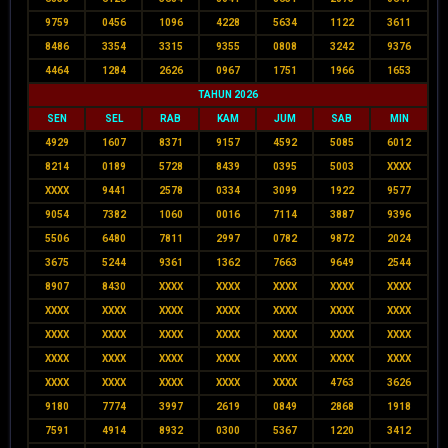
9759
0456
1096
4228
5634
1122
3611
8486
3354
3315
9355
0808
3242
9376
4464
1284
2626
0967
1751
1966
1653
TAHUN 2026
SEN
SEL
RAB
KAM
JUM
SAB
MIN
4929
1607
8371
9157
4592
5085
6012
8214
0189
5728
8439
0395
5003
XXXX
XXXX
9441
2578
0334
3099
1922
9577
9054
7382
1060
0016
7114
3887
9396
5506
6480
7811
2997
0782
9872
2024
3675
5244
9361
1362
7663
9649
2544
8907
8430
XXXX
XXXX
XXXX
XXXX
XXXX
XXXX
XXXX
XXXX
XXXX
XXXX
XXXX
XXXX
XXXX
XXXX
XXXX
XXXX
XXXX
XXXX
XXXX
XXXX
XXXX
XXXX
XXXX
XXXX
XXXX
XXXX
XXXX
XXXX
XXXX
XXXX
XXXX
4763
3626
9180
7774
3997
2619
0849
2868
1918
7591
4914
8932
0300
5367
1220
3412