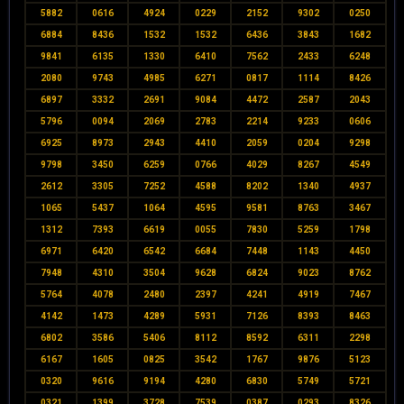
5882
0616
4924
0229
2152
9302
0250
6884
8436
1532
1532
6436
3843
1682
9841
6135
1330
6410
7562
2433
6248
2080
9743
4985
6271
0817
1114
8426
6897
3332
2691
9084
4472
2587
2043
5796
0094
2069
2783
2214
9233
0606
6925
8973
2943
4410
2059
0204
9298
9798
3450
6259
0766
4029
8267
4549
2612
3305
7252
4588
8202
1340
4937
1065
5437
1064
4595
9581
8763
3467
1312
7393
6619
0055
7830
5259
1798
6971
6420
6542
6684
7448
1143
4450
7948
4310
3504
9628
6824
9023
8762
5764
4078
2480
2397
4241
4919
7467
4142
1473
4289
5931
7126
8393
8463
6802
3586
5406
8112
8592
6311
2298
6167
1605
0825
3542
1767
9876
5123
0320
9616
9194
4280
6830
5749
5721
0321
1399
3728
7539
0387
0293
8326