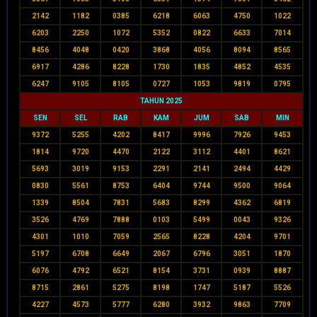
2142
1182
0385
6218
6063
4750
1022
6203
2250
1072
5352
0822
6633
7014
8456
4048
0420
3868
4056
8094
8565
6917
4286
8228
1730
1835
4852
4535
6247
9105
8105
0727
1053
9819
0795
TAHUN 2025
SEN
SEL
RAB
KAM
JUM
SAB
MIN
9372
5255
4202
8417
9996
7926
9453
1814
9720
4470
2122
3112
4401
8621
5693
3019
9153
2291
2141
2494
4429
0830
5561
8753
6404
9744
9500
9064
1339
8504
7831
5683
8299
4362
6819
3526
4769
7888
0103
5499
0043
9326
4301
1010
7059
2565
8228
4204
9701
5197
6708
6649
2067
6796
3051
1870
6076
4792
6521
8154
3731
0939
8887
8715
2861
5275
8198
1747
5187
5526
4227
4573
5777
6280
3932
9863
7709