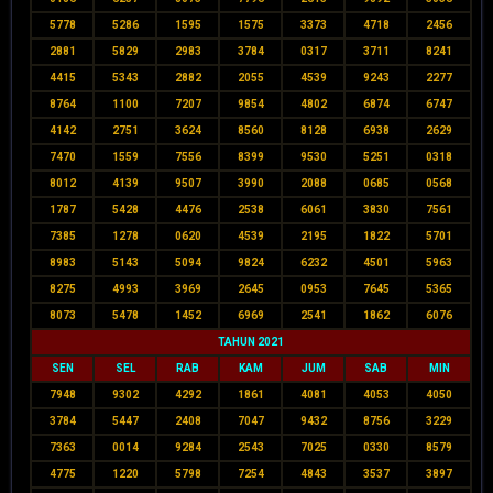
5778
5286
1595
1575
3373
4718
2456
2881
5829
2983
3784
0317
3711
8241
4415
5343
2882
2055
4539
9243
2277
8764
1100
7207
9854
4802
6874
6747
4142
2751
3624
8560
8128
6938
2629
7470
1559
7556
8399
9530
5251
0318
8012
4139
9507
3990
2088
0685
0568
1787
5428
4476
2538
6061
3830
7561
7385
1278
0620
4539
2195
1822
5701
8983
5143
5094
9824
6232
4501
5963
8275
4993
3969
2645
0953
7645
5365
8073
5478
1452
6969
2541
1862
6076
TAHUN 2021
SEN
SEL
RAB
KAM
JUM
SAB
MIN
7948
9302
4292
1861
4081
4053
4050
3784
5447
2408
7047
9432
8756
3229
7363
0014
9284
2543
7025
0330
8579
4775
1220
5798
7254
4843
3537
3897