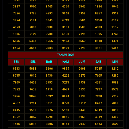
3917
9960
9465
6370
2545
1986
7042
7526
9795
4293
9968
0959
0857
9319
3924
7191
0045
6713
5501
9258
0192
4023
7083
7930
3131
4509
4833
9157
1306
2129
7208
6150
2198
1595
4740
6676
5403
3266
9993
3567
8348
1471
8423
3634
7584
0999
7199
4561
0384
TAHUN 2024
SEN
SEL
RAB
KAM
JUM
SAB
MIN
9533
5888
9606
9894
0008
5085
8212
8735
9812
9430
6222
7273
7605
9290
7909
0605
5753
3213
7739
4551
9888
7722
9635
1910
4679
6130
7937
8572
3456
3845
0632
0824
9139
7208
7257
4567
9214
3811
0773
0712
0497
7089
0415
9590
0976
5980
3440
6019
1090
8522
4862
4298
0882
3969
4549
4309
1486
5016
9506
0184
7047
5383
7620