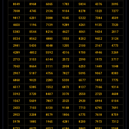
8049
8968
6065
1783
5834
4376
3095
7008
4745
2136
9104
8278
1323
7277
9817
6201
3088
9345
5322
7384
4509
4650
1196
7139
9289
4261
9135
7320
5383
0544
8216
4627
4061
9434
2017
0534
8562
4880
1550
8202
9652
3124
2981
5430
4048
1205
2100
2167
4773
4289
4852
5592
4316
9700
4946
3269
2713
3153
6144
2572
2390
1973
3717
7063
8664
3111
2008
6253
1449
1048
2907
5187
4756
7827
5095
9067
8383
6860
9023
2283
5330
6577
1892
7775
6517
5385
1552
6873
8137
7166
9314
3392
3720
8407
3370
2550
2723
4608
1567
5609
7807
2323
2920
6994
0104
2433
7103
6130
9148
7713
6795
7691
2953
3208
8579
1806
6775
7618
8759
5978
1885
1965
4281
8200
7973
7312
8733
6023
6552
6186
9863
8091
5568