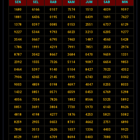
SEN
SEL
RAB
KAM
JUM
SAB
MIN
1680
6166
0107
7574
1513
4039
9597
1881
6436
0195
4274
6439
1691
7627
1378
0397
0085
0153
2551
6737
6129
9227
5344
9793
6023
3213
6205
9277
3544
0667
6795
7463
1487
4560
5428
1786
1991
4219
7991
7851
2554
2974
8787
3042
8667
3684
0470
9659
1331
2392
1555
7326
5114
9087
6654
9853
0464
5397
9140
5104
8427
7023
4352
7906
6365
2145
1995
6743
0027
0442
9003
4859
0198
4697
4047
0255
8033
1432
0851
0571
6559
0453
6769
5298
4056
7354
7826
1882
8566
5325
5892
0851
3691
3804
7730
5973
6143
8626
4818
4198
4277
1876
4253
5821
5082
8259
2955
0653
8741
4662
2751
6890
7845
3513
2626
1037
1336
4403
9923
8529
1491
6709
8694
0403
7080
3755