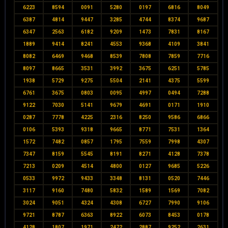
6223
8594
0091
5280
0197
6816
8049
6387
4814
9447
3285
4744
8374
9687
6347
2563
6182
9209
1473
7831
8167
1889
9414
8241
4553
9368
4109
3841
8082
6469
9468
8539
7808
7859
7716
8097
8665
3531
3992
3675
6251
5785
1938
5729
9275
5504
2141
4375
5599
6761
3675
0803
0095
4997
0494
7288
9122
7030
5141
9679
4691
0171
1910
0287
7778
4225
2316
8250
9586
6866
0106
5393
9318
9665
8771
7531
1364
1572
7482
0857
1795
7559
7998
4307
7347
8159
5545
8191
8271
4128
7378
7213
0209
4514
4800
0127
9685
5226
0533
9972
9433
3348
8131
0520
7446
3117
9160
7480
5832
1589
1569
7082
3024
9051
4324
4308
6727
7990
9106
9721
8787
6363
8922
6073
8453
0178
4128
1807
1971
2472
2887
9252
2631