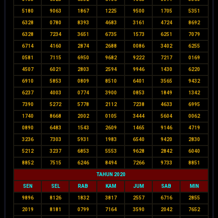
5180
9063
1867
1225
9500
1705
5351
6328
0780
8393
4683
3161
4724
8692
6328
7234
3651
6735
1573
6251
7079
6714
4160
2874
2688
0086
3402
6255
0581
7115
6950
9682
9222
7217
0169
4507
6021
2803
2594
9946
1430
6220
6910
5853
0809
8510
6401
3565
9432
6237
4003
0774
3900
0853
1849
1342
7390
5272
5778
2112
7238
4633
6995
1740
8668
2002
0105
3444
5604
0062
0890
6483
1543
2609
1465
9146
4719
3236
7303
5931
1983
6540
9420
2830
5212
3237
6853
5553
9628
2842
6040
8852
7515
6246
8494
7266
9733
8851
TAHUN 2020
SEN
SEL
RAB
KAM
JUM
SAB
MIN
9896
8126
1832
3817
2557
6716
2855
2019
8181
0799
7164
3590
2042
7652