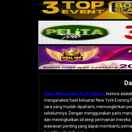
Da
Paito Manual New York Evening
historis adala
menganalisis hasil keluaran New York Evening 
cara yang mudah dipahami, memungkinkan pema
sebelumnya. Dengan menggunakan paito manual
dan meningkatkan strategi permainan mereka. 
wawasan penting yang dapat membantu pemai