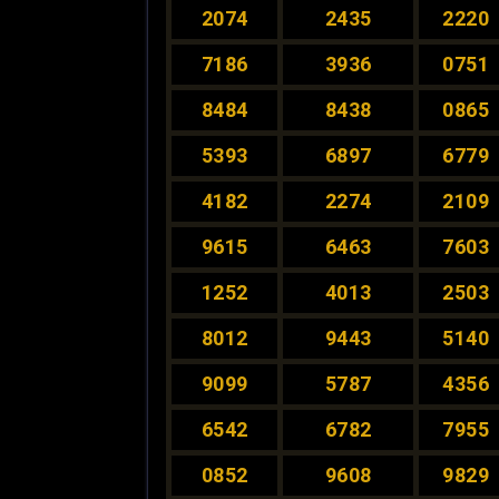
2074
2435
2220
7186
3936
0751
8484
8438
0865
5393
6897
6779
4182
2274
2109
9615
6463
7603
1252
4013
2503
8012
9443
5140
9099
5787
4356
6542
6782
7955
0852
9608
9829