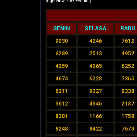
togel New York Evening. :
SENIN
SELASA
RABU
9030
4246
7612
6289
2513
4952
4259
4065
6252
4674
6228
7365
6211
9227
9338
3612
4346
2187
8201
1166
1758
8248
8422
7673