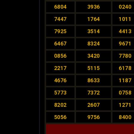
6804
3936
0240
7447
1764
1011
7925
3514
4413
6467
8324
9671
0856
3420
7780
2217
5115
6178
4676
8633
1187
5773
7372
0758
8202
2607
1271
5056
9756
8400