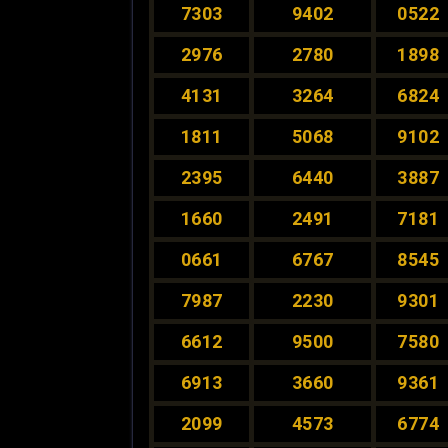
7303
9402
0522
2976
2780
1898
4131
3264
6824
1811
5068
9102
2395
6440
3887
1660
2491
7181
0661
6767
8545
7987
2230
9301
6612
9500
7580
6913
3660
9361
2099
4573
6774