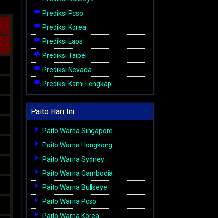
Prediksi Pcso
Prediksi Korea
Prediksi Laos
Prediksi Taipei
Prediksi Nevada
Prediksi Kami Lengkap
Paito Hari Ini
Paito Warna Singapore
Paito Warna Hongkong
Paito Warna Sydney
Paito Warna Cambodia
Paito Warna Bullseye
Paito Warna Pcso
Paito Warna Korea