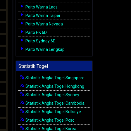
Paito Warna Laos
Paito Warna Taipei
Paito Warna Nevada
Paito HK 6D
Paito Sydney 6D
Paito Warna Lengkap
Statistik Togel
Statistik Angka Togel Singapore
Statistik Angka Togel Hongkong
Statistik Angka Togel Sydney
Statistik Angka Togel Cambodia
Statistik Angka Togel Bullseye
Statistik Angka Togel Pcso
Statistik Angka Togel Korea