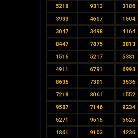
5218
9313
3186
3933
4607
1504
3047
3498
4164
8447
7875
0813
1516
5217
5381
4911
6791
6993
8636
7391
3536
7218
3061
1552
9587
7146
9234
5271
9515
5525
1861
9103
4236