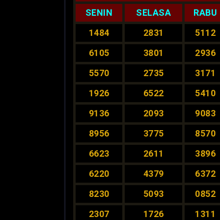
SENIN
SELASA
RABU
1484
2831
5112
6105
3801
2936
5570
2735
3171
1926
6522
5410
9136
2093
9083
8956
3775
8570
6623
2611
3896
6220
4379
6372
8230
5093
0852
2307
1726
1311