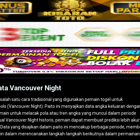
ata Vancouver Night
 salah satu cara tradisional yang digunakan pemain togel untuk
ols (Vancouver Night). Paito ini menyajikan data angka keluaran denga
in untuk melacak pola atau tren angka yang muncul dalam periode
Vancouver Night historis, pemain dapat membuat prediksi lebih akur
Data yang disajikan dalam paito ini mencakup berbagai periode, memb
n dalam merencanakan langkah-langkah berikutnya dalam permainan