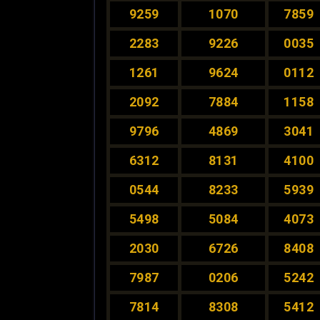
9259
1070
7859
2283
9226
0035
1261
9624
0112
2092
7884
1158
9796
4869
3041
6312
8131
4100
0544
8233
5939
5498
5084
4073
2030
6726
8408
7987
0206
5242
7814
8308
5412