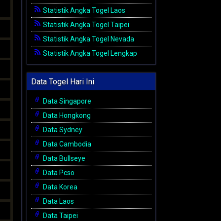
Statistik Angka Togel Laos
Statistik Angka Togel Taipei
Statistik Angka Togel Nevada
Statistik Angka Togel Lengkap
Data Togel Hari Ini
Data Singapore
Data Hongkong
Data Sydney
Data Cambodia
Data Bullseye
Data Pcso
Data Korea
Data Laos
Data Taipei