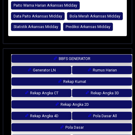
Paito Warna Harian Arkansas Midday
Data Paito Arkansas Midday
Bola Merah Arkansas Midday
Statistik Arkansas Midday
Prediksi Arkansas Midday
BBFS GENERATOR
Generator LN
Rumus Harian
Rekap Kumat
Rekap Angka CT
Rekap Angka 3D
Rekap Angka 2D
Rekap Angka 4D
Pola Dasar All
Pola Dasar