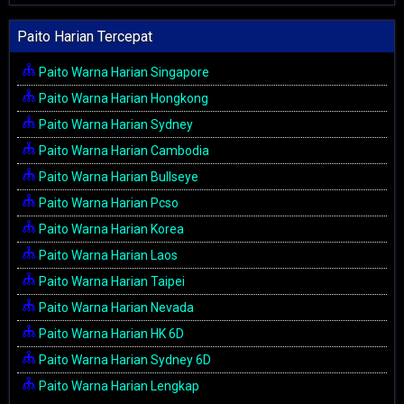
Paito Harian Tercepat
Paito Warna Harian Singapore
Paito Warna Harian Hongkong
Paito Warna Harian Sydney
Paito Warna Harian Cambodia
Paito Warna Harian Bullseye
Paito Warna Harian Pcso
Paito Warna Harian Korea
Paito Warna Harian Laos
Paito Warna Harian Taipei
Paito Warna Harian Nevada
Paito Warna Harian HK 6D
Paito Warna Harian Sydney 6D
Paito Warna Harian Lengkap