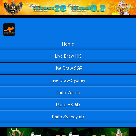
Home
Live Draw HK
Live Draw SGP
Live Draw Sydney
Paito Warna
Paito HK 6D
Paito Sydney 6D