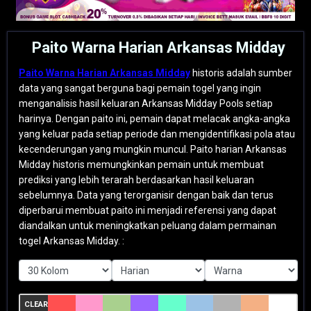
Paito Warna Harian Arkansas Midday
Paito Warna Harian Arkansas Midday
historis adalah sumber
data yang sangat berguna bagi pemain togel yang ingin
menganalisis hasil keluaran Arkansas Midday Pools setiap
harinya. Dengan paito ini, pemain dapat melacak angka-angka
yang keluar pada setiap periode dan mengidentifikasi pola atau
kecenderungan yang mungkin muncul. Paito harian Arkansas
Midday historis memungkinkan pemain untuk membuat
prediksi yang lebih terarah berdasarkan hasil keluaran
sebelumnya. Data yang terorganisir dengan baik dan terus
diperbarui membuat paito ini menjadi referensi yang dapat
diandalkan untuk meningkatkan peluang dalam permainan
togel Arkansas Midday. :
CLEAR