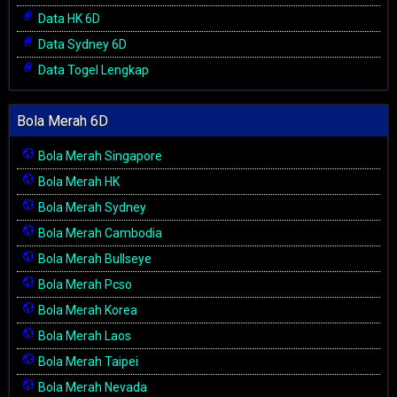
Data HK 6D
Data Sydney 6D
Data Togel Lengkap
Bola Merah 6D
Bola Merah Singapore
Bola Merah HK
Bola Merah Sydney
Bola Merah Cambodia
Bola Merah Bullseye
Bola Merah Pcso
Bola Merah Korea
Bola Merah Laos
Bola Merah Taipei
Bola Merah Nevada