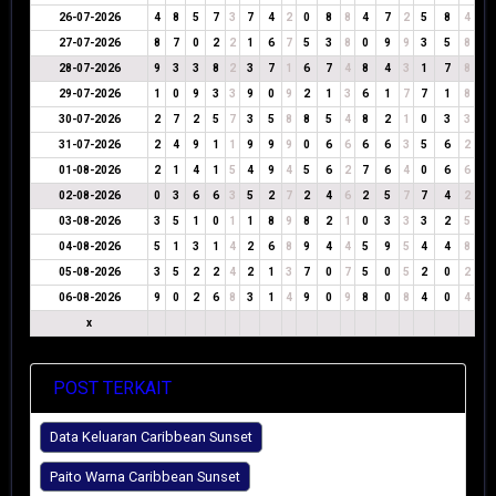
26-07-2026
4
8
5
7
3
7
4
2
0
8
8
4
7
2
5
8
4
27-07-2026
8
7
0
2
2
1
6
7
5
3
8
0
9
9
3
5
8
28-07-2026
9
3
3
8
2
3
7
1
6
7
4
8
4
3
1
7
8
29-07-2026
1
0
9
3
3
9
0
9
2
1
3
6
1
7
7
1
8
30-07-2026
2
7
2
5
7
3
5
8
8
5
4
8
2
1
0
3
3
31-07-2026
2
4
9
1
1
9
9
9
0
6
6
6
6
3
5
6
2
01-08-2026
2
1
4
1
5
4
9
4
5
6
2
7
6
4
0
6
6
02-08-2026
0
3
6
6
3
5
2
7
2
4
6
2
5
7
7
4
2
03-08-2026
3
5
1
0
1
1
8
9
8
2
1
0
3
3
3
2
5
04-08-2026
5
1
3
1
4
2
6
8
9
4
4
5
9
5
4
4
8
05-08-2026
3
5
2
2
4
2
1
3
7
0
7
5
0
5
2
0
2
06-08-2026
9
0
2
6
8
3
1
4
9
0
9
8
0
8
4
0
4
x
POST TERKAIT
Data Keluaran Caribbean Sunset
Paito Warna Caribbean Sunset