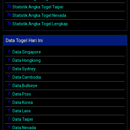
Statistik Angka Togel Taipei
Statistik Angka Togel Nevada
Statistik Angka Togel Lengkap
Data Togel Hari Ini
Data Singapore
Data Hongkong
Data Sydney
Data Cambodia
Data Bullseye
Data Pcso
Data Korea
Data Laos
Data Taipei
Data Nevada