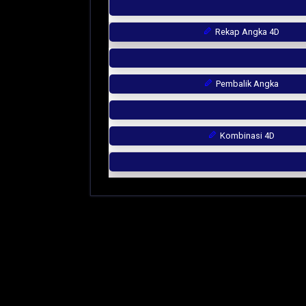
Rekap Angka 4D
Pembalik Angka
Kombinasi 4D