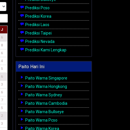
Prediksi Pcso
Prediksi Korea
Prediksi Laos
J
Prediksi Taipei
6
Prediksi Nevada
8
Prediksi Kami Lengkap
6
4
Paito Hari Ini
5
6
Paito Warna Singapore
3
Paito Warna Hongkong
6
Paito Warna Sydney
7
Paito Warna Cambodia
5
Paito Warna Bullseye
2
Paito Warna Pcso
3
Paito Warna Korea