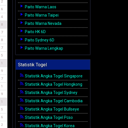
2
Paito Warna Laos
6
Paito Warna Taipei
4
Paito Warna Nevada
8
Paito HK 6D
7
8
Paito Sydney 6D
7
Paito Warna Lengkap
5
1
Statistik Togel
9
Statistik Angka Togel Singapore
7
Statistik Angka Togel Hongkong
1
Statistik Angka Togel Sydney
9
Statistik Angka Togel Cambodia
1
Statistik Angka Togel Bullseye
5
6
Statistik Angka Togel Pcso
2
Statistik Angka Togel Korea