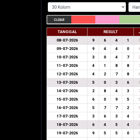
CLEAR
TANGGAL
RESULT
08-07-2026
9
6
4
1
09-07-2026
9
4
4
0
10-07-2026
3
0
4
7
11-07-2026
4
1
8
8
12-07-2026
4
2
7
8
13-07-2026
5
0
3
6
14-07-2026
2
8
4
3
15-07-2026
6
0
9
5
16-07-2026
5
7
7
2
17-07-2026
3
6
3
4
18-07-2026
6
4
5
4
19-07-2026
9
5
5
0