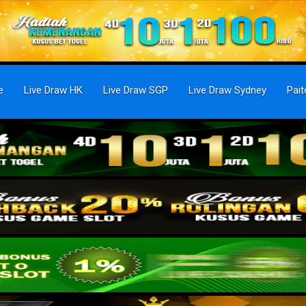
e
Live Draw HK
Live Draw SGP
Live Draw Sydney
Pai