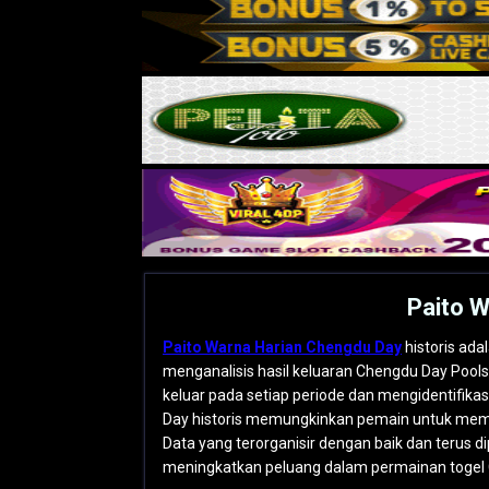
Paito 
Paito Warna Harian Chengdu Day
historis ada
menganalisis hasil keluaran Chengdu Day Pools
keluar pada setiap periode dan mengidentifika
Day historis memungkinkan pemain untuk membu
Data yang terorganisir dengan baik dan terus d
meningkatkan peluang dalam permainan togel 