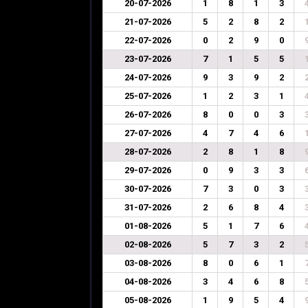
20-07-2026
1
8
1
3
21-07-2026
5
2
8
2
22-07-2026
0
2
9
0
23-07-2026
7
1
5
5
24-07-2026
9
3
9
2
25-07-2026
1
2
3
1
26-07-2026
8
0
0
3
27-07-2026
4
7
4
6
28-07-2026
2
8
1
8
29-07-2026
0
9
3
3
30-07-2026
7
3
0
3
31-07-2026
2
6
8
4
01-08-2026
5
1
7
6
02-08-2026
5
7
3
2
03-08-2026
8
0
6
1
04-08-2026
3
4
6
8
05-08-2026
1
9
5
4