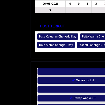
06-08-2026
4
0
4
3
x
POST TERKAIT
Data Keluaran Chengdu Day
Paito Warna Che
Bola Merah Chengdu Day
Statistik Chengdu 
Generator LN
Rekap Angka CT