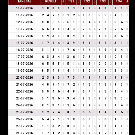
TANGGAL
RESULT
J
TS1
J
TS2
J
TS3
J
TS4
J
10-07-2026
3
8
8
0
8
7
3
1
4
9
4
4
8
3
9
9
9
11-07-2026
2
4
2
1
3
2
2
4
9
3
3
5
5
1
4
3
7
12-07-2026
8
8
6
5
2
6
1
7
0
4
4
9
0
9
5
4
9
13-07-2026
6
6
4
0
4
4
3
7
7
6
4
7
8
6
2
6
8
14-07-2026
5
9
3
3
6
0
9
9
8
6
5
1
6
7
3
6
9
15-07-2026
1
7
4
4
8
3
9
3
8
1
9
8
6
5
3
1
4
16-07-2026
3
1
8
1
9
7
6
4
4
4
8
4
9
4
9
4
4
17-07-2026
6
3
3
4
7
3
6
9
7
3
1
8
9
8
2
3
5
18-07-2026
6
5
5
5
1
5
1
6
3
9
3
2
0
2
8
9
8
19-07-2026
8
5
4
9
4
4
1
5
8
0
8
7
0
7
3
0
3
20-07-2026
2
3
8
0
8
7
3
1
4
9
4
4
8
3
9
9
9
21-07-2026
4
8
7
1
8
7
2
9
4
3
7
4
5
9
9
3
3
22-07-2026
0
9
4
6
1
4
8
3
6
4
1
7
3
1
1
4
5
23-07-2026
5
1
3
6
9
3
4
7
8
3
2
8
7
6
3
3
6
24-07-2026
8
1
3
1
4
2
6
8
9
4
4
5
9
5
4
4
8
25-07-2026
9
2
2
4
6
0
7
7
6
6
3
1
4
5
1
6
7
26-07-2026
6
4
2
9
2
2
8
1
6
3
9
5
3
8
1
3
4
27-07-2026
1
1
3
2
5
0
3
3
6
0
6
1
8
9
1
0
1
28-07-2026
1
7
1
2
3
0
4
4
6
9
6
1
7
8
1
9
1