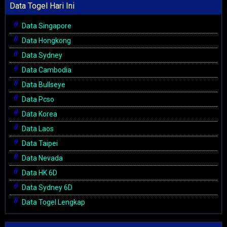
Data Togel Hari Ini
Data Singapore
Data Hongkong
Data Sydney
Data Cambodia
Data Bullseye
Data Pcso
Data Korea
Data Laos
Data Taipei
Data Nevada
Data HK 6D
Data Sydney 6D
Data Togel Lengkap