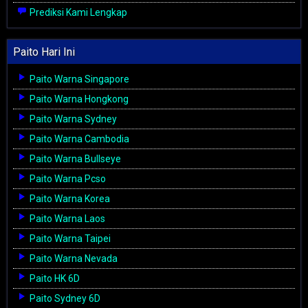
Prediksi Kami Lengkap
Paito Hari Ini
Paito Warna Singapore
Paito Warna Hongkong
Paito Warna Sydney
Paito Warna Cambodia
Paito Warna Bullseye
Paito Warna Pcso
Paito Warna Korea
Paito Warna Laos
Paito Warna Taipei
Paito Warna Nevada
Paito HK 6D
Paito Sydney 6D