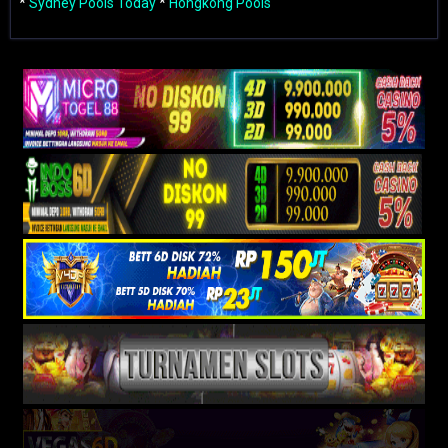
*
Sydney Pools Today
*
Hongkong Pools