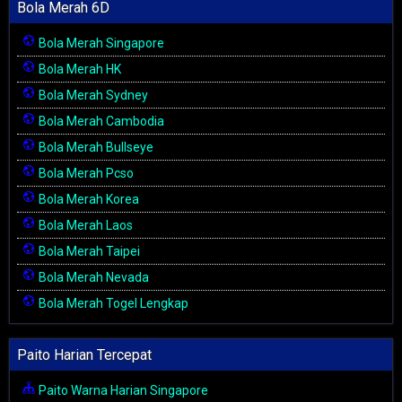
Bola Merah 6D
Bola Merah Singapore
Bola Merah HK
Bola Merah Sydney
Bola Merah Cambodia
Bola Merah Bullseye
Bola Merah Pcso
Bola Merah Korea
Bola Merah Laos
Bola Merah Taipei
Bola Merah Nevada
Bola Merah Togel Lengkap
Paito Harian Tercepat
Paito Warna Harian Singapore