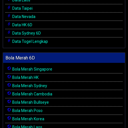
Data Taipei
Data Nevada
Data HK 6D
Data Sydney 6D
Data Togel Lengkap
Bola Merah 6D
Bola Merah Singapore
Bola Merah HK
Bola Merah Sydney
Bola Merah Cambodia
Bola Merah Bullseye
Bola Merah Pcso
Bola Merah Korea
Bola Merah Laos