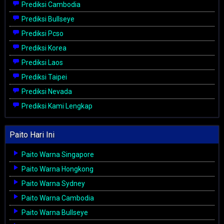
Prediksi Cambodia
Prediksi Bullseye
Prediksi Pcso
Prediksi Korea
Prediksi Laos
Prediksi Taipei
Prediksi Nevada
Prediksi Kami Lengkap
Paito Hari Ini
Paito Warna Singapore
Paito Warna Hongkong
Paito Warna Sydney
Paito Warna Cambodia
Paito Warna Bullseye