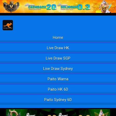
Home
Live Draw HK
Live Draw SGP
Live Draw Sydney
Paito Warna
Paito HK 6D
Paito Sydney 6D