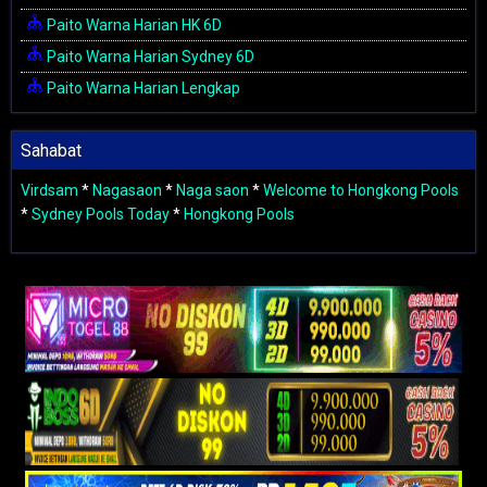
Paito Warna Harian HK 6D
Paito Warna Harian Sydney 6D
Paito Warna Harian Lengkap
Sahabat
Virdsam
*
Nagasaon
*
Naga saon
*
Welcome to Hongkong Pools
*
Sydney Pools Today
*
Hongkong Pools