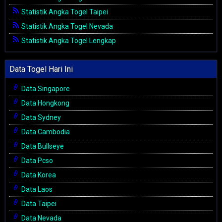
Statistik Angka Togel Taipei
Statistik Angka Togel Nevada
Statistik Angka Togel Lengkap
Data Togel Hari Ini
Data Singapore
Data Hongkong
Data Sydney
Data Cambodia
Data Bullseye
Data Pcso
Data Korea
Data Laos
Data Taipei
Data Nevada