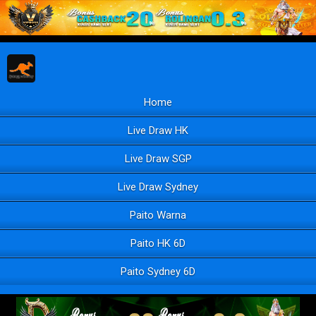
Home
Live Draw HK
Live Draw SGP
Live Draw Sydney
Paito Warna
Paito HK 6D
Paito Sydney 6D