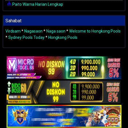
Paito Warna Harian Lengkap
Sahabat
Virdsam
*
Nagasaon
*
Naga saon
*
Welcome to Hongkong Pools
*
Sydney Pools Today
*
Hongkong Pools