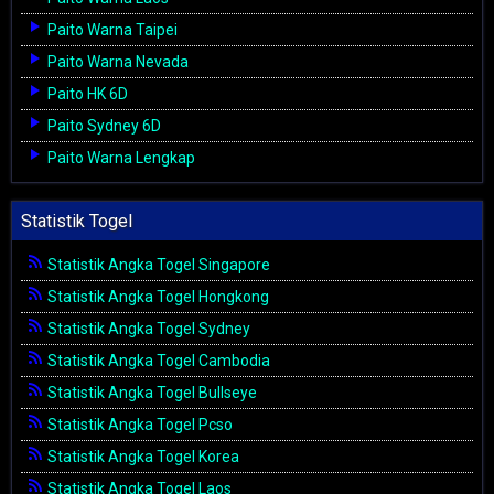
Paito Warna Taipei
Paito Warna Nevada
Paito HK 6D
Paito Sydney 6D
Paito Warna Lengkap
Statistik Togel
Statistik Angka Togel Singapore
Statistik Angka Togel Hongkong
Statistik Angka Togel Sydney
Statistik Angka Togel Cambodia
Statistik Angka Togel Bullseye
Statistik Angka Togel Pcso
Statistik Angka Togel Korea
Statistik Angka Togel Laos