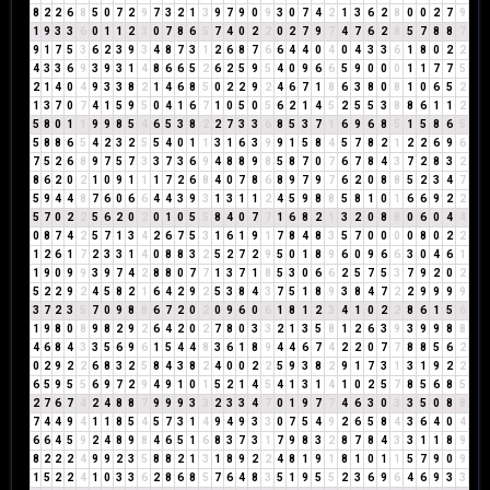
8
2
2
6
8
5
0
7
2
9
7
3
2
1
3
9
7
9
0
9
3
0
7
4
2
1
3
6
2
8
0
0
2
7
9
1
9
3
3
6
0
1
1
2
3
0
7
8
6
5
7
4
0
2
2
0
2
7
9
7
4
7
6
2
8
5
7
8
8
7
9
1
7
5
3
6
2
3
9
3
4
8
7
3
1
2
6
8
7
6
6
4
4
0
4
0
4
3
3
6
1
8
0
2
2
4
3
3
6
9
3
9
3
1
4
8
6
6
5
2
6
2
5
9
5
4
0
9
6
6
5
9
0
0
0
1
1
7
7
5
2
1
4
0
4
9
3
3
8
2
1
4
6
8
5
0
2
2
9
2
4
6
7
1
8
6
3
8
0
8
1
0
6
5
2
1
3
7
0
7
4
1
5
9
5
0
4
1
6
7
1
0
5
0
5
6
2
1
4
5
2
5
5
3
8
8
6
1
1
2
5
8
0
1
1
9
9
8
5
4
6
5
3
8
2
2
7
3
3
6
8
5
3
7
1
6
9
6
8
5
1
5
8
6
5
5
8
8
6
5
4
2
3
2
5
5
4
0
1
1
3
1
6
3
9
9
1
5
8
4
5
7
8
2
1
2
2
6
9
6
7
5
2
6
8
9
7
5
7
3
3
7
3
6
9
4
8
8
9
8
5
8
7
0
7
6
7
8
4
3
7
2
8
3
2
8
6
2
0
2
1
0
9
1
1
1
7
2
6
8
4
0
7
8
6
8
9
7
9
7
6
2
0
8
8
5
2
3
4
7
5
9
4
4
8
7
6
0
6
6
4
4
3
9
3
1
3
1
1
2
4
5
9
8
8
5
8
1
0
1
6
6
9
2
2
5
7
0
2
2
5
6
2
0
2
0
1
0
5
5
8
4
0
7
7
1
6
8
2
1
3
2
0
8
8
0
6
0
4
4
0
8
7
4
2
5
7
1
3
4
2
6
7
5
3
1
6
1
9
1
7
8
4
8
3
5
7
0
0
0
0
8
0
2
2
1
2
6
1
7
2
3
3
1
4
0
8
8
3
2
5
2
7
2
9
5
0
1
8
9
6
0
9
6
6
3
0
4
6
1
1
9
0
9
9
3
9
7
4
2
8
8
0
7
7
1
3
7
1
8
5
3
0
6
6
2
5
7
5
3
7
9
2
0
2
5
2
2
9
2
4
5
8
2
1
6
4
2
9
2
5
3
8
4
3
7
5
1
8
9
3
8
4
7
2
2
9
9
9
9
3
7
2
3
5
7
0
9
8
8
6
7
2
0
2
0
9
6
0
6
1
8
1
2
3
4
1
0
2
2
8
6
1
5
6
1
9
8
0
8
9
8
2
9
2
6
4
2
0
2
7
8
0
3
3
2
1
3
5
8
1
2
6
3
9
3
9
9
8
8
4
6
8
4
3
3
5
6
9
6
1
5
4
4
8
3
6
1
8
9
4
4
6
7
4
2
2
0
7
7
8
8
5
6
2
0
2
9
2
2
6
8
3
2
5
8
4
3
8
2
4
0
0
2
2
5
9
3
8
2
9
1
7
3
1
3
1
9
2
2
6
5
9
5
5
6
9
7
2
9
4
9
1
0
1
5
2
1
4
5
4
1
3
1
4
1
0
2
5
7
8
5
6
8
5
2
7
6
7
4
2
4
8
8
7
9
9
9
3
3
2
3
3
4
7
0
1
9
7
7
4
6
3
0
3
3
5
0
8
8
7
4
4
9
4
1
1
8
5
4
5
7
3
1
4
9
4
9
3
3
0
7
5
4
9
2
6
5
8
4
3
6
4
0
4
6
6
4
5
9
2
4
8
9
8
4
6
5
1
6
8
3
7
3
1
7
9
8
3
2
8
7
8
4
3
3
1
1
8
9
8
2
2
2
4
9
9
2
3
5
8
8
2
1
3
1
8
9
2
2
4
8
1
9
1
8
1
0
1
1
5
7
9
0
9
1
5
2
2
4
1
0
3
3
6
2
8
6
8
5
7
6
4
8
3
5
1
9
5
5
2
3
6
9
6
4
6
9
3
3