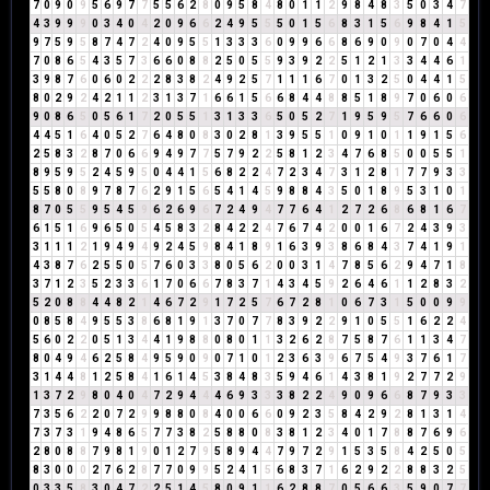
7
0
9
0
9
5
6
9
7
7
5
5
6
2
8
0
9
5
8
4
8
0
1
1
2
9
8
4
8
3
5
0
3
4
7
4
3
9
9
9
0
3
4
0
4
2
0
9
6
6
2
4
9
5
5
5
0
1
5
6
8
3
1
5
6
9
8
4
1
5
9
7
5
9
5
8
7
4
7
2
4
0
9
5
5
1
3
3
3
6
0
9
9
6
6
8
6
9
0
9
0
7
0
4
4
7
0
8
6
5
4
3
5
7
3
6
6
0
8
8
2
5
0
5
5
9
3
9
2
2
5
1
2
1
3
3
4
4
6
1
3
9
8
7
6
0
6
0
2
2
2
8
3
8
2
4
9
2
5
7
1
1
1
6
7
0
1
3
2
5
0
4
4
1
5
8
0
2
9
2
4
2
1
1
2
3
1
3
7
1
6
6
1
5
6
6
8
4
4
8
8
5
1
8
9
7
0
6
0
6
9
0
8
6
5
0
5
6
1
7
2
0
5
5
1
3
1
3
3
6
5
0
5
2
7
1
9
5
9
5
7
6
6
0
6
4
4
5
1
6
4
0
5
2
7
6
4
8
0
8
3
0
2
8
1
3
9
5
5
1
0
9
1
0
1
1
9
1
5
6
2
5
8
3
2
8
7
0
6
6
9
4
9
7
7
5
7
9
2
2
5
8
1
2
3
4
7
6
8
5
0
0
5
5
1
8
9
5
9
5
2
4
5
9
5
0
4
4
1
5
6
8
2
2
4
7
2
3
4
7
3
1
2
8
1
7
7
9
3
3
5
5
8
0
8
9
7
8
7
6
2
9
1
5
6
5
4
1
4
5
9
8
8
4
3
5
0
1
8
9
5
3
1
0
1
8
7
0
5
5
9
5
4
5
9
6
2
6
9
6
7
2
4
9
4
7
7
6
4
1
2
7
2
6
8
6
8
1
6
7
6
1
5
1
6
9
6
5
0
5
4
5
8
3
2
8
4
2
2
4
7
6
7
4
2
0
0
1
6
7
2
4
3
9
3
3
1
1
1
2
1
9
4
9
4
9
2
4
5
9
8
4
1
8
9
1
6
3
9
3
8
6
8
4
3
7
4
1
9
1
4
3
8
7
6
2
5
5
0
5
7
6
0
3
3
8
0
5
6
2
0
0
3
1
4
7
8
5
6
2
9
4
7
1
8
3
7
1
2
3
5
2
3
3
6
1
7
0
6
6
7
8
3
7
1
4
3
4
5
9
2
6
4
6
1
1
2
8
3
2
5
2
0
8
8
4
4
8
2
1
4
6
7
2
9
1
7
2
5
7
6
7
2
8
1
0
6
7
3
1
5
0
0
9
9
0
8
5
8
4
9
5
5
3
8
6
8
1
9
1
3
7
0
7
7
8
3
9
2
2
9
1
0
5
5
1
6
2
2
4
5
6
0
2
2
0
5
1
3
4
4
1
9
8
8
0
8
0
1
1
3
2
6
2
8
7
5
8
7
6
1
1
3
4
7
8
0
4
9
4
6
2
5
8
4
9
5
9
0
9
0
7
1
0
1
2
3
6
3
9
6
7
5
4
9
3
7
6
1
7
3
1
4
4
8
1
2
5
8
4
1
6
1
4
5
3
8
4
8
3
5
9
4
6
1
4
3
8
1
9
2
7
7
2
9
1
3
7
2
9
8
0
4
0
4
7
2
9
4
4
4
6
9
3
3
3
8
2
2
4
9
0
9
6
6
8
7
9
3
3
7
3
5
6
2
2
0
7
2
9
9
8
8
0
8
4
0
0
6
6
0
9
2
3
5
8
4
2
9
2
8
1
3
1
4
7
3
7
3
1
9
4
8
6
5
7
7
3
8
2
5
8
8
0
8
3
8
1
2
3
4
0
1
7
8
8
7
6
9
6
2
8
0
8
8
7
9
8
1
9
0
1
2
7
9
5
8
9
4
4
7
9
7
2
9
1
5
3
5
8
4
2
5
0
5
8
3
0
0
0
2
7
6
2
8
7
7
0
9
9
5
2
4
1
5
6
8
3
7
1
6
2
9
2
2
8
8
3
2
5
0
3
3
5
8
3
0
4
7
2
2
5
1
4
5
8
0
9
1
1
6
2
8
8
7
0
5
6
6
3
5
9
0
7
7