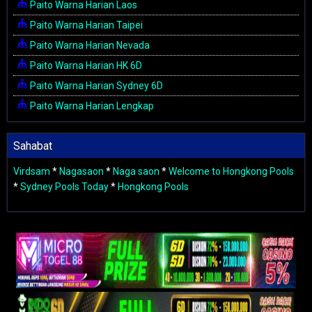
Paito Warna Harian Laos
Paito Warna Harian Taipei
Paito Warna Harian Nevada
Paito Warna Harian HK 6D
Paito Warna Harian Sydney 6D
Paito Warna Harian Lengkap
Sahabat
Virdsam
*
Nagasaon
*
Naga saon
*
Welcome to Hongkong Pools
*
Sydney Pools Today
*
Hongkong Pools