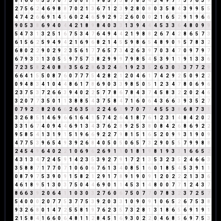
8
1
6
0
6
5
5
7
0
7
3
0
0
1
1
9
8
5
7
3
8
7
8
5
4
3
4
9
7
7
3
7
6
3
9
2
7
5
6
2
4
6
9
8
8
7
0
2
1
3
6
7
1
2
3
9
2
8
0
8
0
3
5
8
4
3
9
9
5
5
4
7
4
2
6
6
9
1
4
5
6
0
2
4
6
5
9
2
9
2
2
6
0
0
0
2
1
6
5
2
9
1
9
6
6
9
0
5
3
8
6
9
4
0
4
4
2
1
8
9
8
4
0
3
3
1
3
9
4
4
4
5
3
3
6
4
8
0
9
9
5
4
7
3
1
3
2
5
1
6
7
5
3
4
7
6
4
9
4
4
2
1
9
8
8
2
6
7
4
2
8
6
5
7
3
6
1
5
6
2
5
9
4
9
4
2
1
6
9
6
8
2
1
4
5
5
9
8
6
5
4
8
9
0
9
5
7
8
3
2
6
8
0
2
2
9
0
2
9
2
3
5
6
1
7
7
6
5
7
3
4
2
6
3
9
7
0
3
4
7
0
9
7
9
7
6
7
9
3
3
1
3
0
5
5
9
7
5
7
3
8
2
9
9
9
7
9
8
5
4
5
3
9
1
1
9
1
3
3
6
7
2
3
5
8
2
4
0
8
8
3
5
6
2
8
6
3
2
4
6
1
9
2
3
5
2
6
3
0
3
3
7
7
2
9
6
6
4
1
5
5
0
8
7
6
0
7
7
7
5
4
2
8
2
1
2
0
4
6
1
7
4
2
9
2
5
0
9
2
2
0
9
4
8
3
4
1
0
4
4
8
6
1
7
8
6
9
0
3
3
9
8
5
0
5
1
2
3
4
7
8
0
6
9
6
2
3
7
5
3
7
2
6
6
3
9
4
0
2
2
5
7
7
8
6
7
8
4
3
7
4
5
8
3
2
2
0
2
4
6
3
2
0
7
7
3
5
0
1
1
3
8
8
5
4
3
7
5
8
4
7
1
6
0
6
4
3
6
6
3
9
3
5
2
7
0
7
9
2
2
8
2
0
6
6
2
6
3
5
8
2
2
4
6
1
9
7
0
7
7
4
5
5
3
8
6
8
7
3
1
3
2
6
8
5
1
4
6
9
6
6
1
6
4
1
5
7
4
2
6
4
1
8
7
6
1
2
3
1
4
8
4
2
0
2
3
3
1
6
7
4
0
9
4
4
6
9
1
3
4
3
7
6
2
8
9
2
5
3
8
0
8
4
2
6
8
6
9
2
2
9
5
8
5
4
1
3
1
9
1
5
1
9
6
6
9
2
2
7
9
8
1
5
1
6
5
2
0
9
9
3
1
9
0
9
4
7
7
5
3
9
6
5
4
9
3
9
2
6
8
4
0
5
0
5
0
6
5
7
3
2
9
0
5
5
7
9
9
8
8
2
4
5
4
9
6
4
0
2
2
1
0
6
9
6
2
6
9
1
1
0
1
8
1
9
8
1
9
3
3
1
6
6
5
2
4
3
1
3
4
7
2
4
5
9
1
4
2
3
5
3
9
2
7
9
1
7
2
1
3
5
3
2
3
5
2
4
6
6
3
3
5
8
8
7
1
7
7
0
7
1
0
6
0
6
7
6
1
3
4
0
8
5
1
6
0
1
8
5
4
5
3
9
1
1
0
8
7
9
7
5
3
9
0
9
1
5
8
2
1
2
9
1
7
8
9
1
9
0
9
1
2
0
2
2
2
1
3
3
6
4
6
1
8
9
5
1
3
0
3
7
5
0
4
4
6
9
0
1
1
4
5
3
1
4
8
0
0
7
7
1
2
4
3
7
8
6
6
3
9
2
0
6
4
1
1
0
3
0
3
2
7
6
0
6
7
5
0
7
7
0
7
8
3
2
3
7
2
5
7
5
4
0
0
0
2
0
7
7
5
3
7
7
5
3
9
2
0
3
3
1
0
9
0
9
1
0
6
5
2
6
7
5
3
8
9
3
2
6
8
0
1
4
7
2
5
5
8
1
9
7
6
2
3
5
7
3
2
8
1
3
1
8
6
5
6
9
1
9
1
2
1
5
8
4
1
6
6
0
6
4
8
1
1
2
8
4
5
1
6
9
3
0
2
2
0
4
6
8
5
6
9
7
5
3