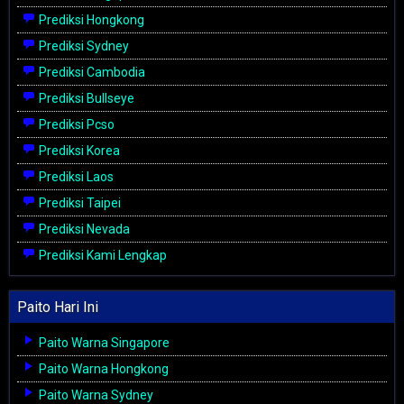
Prediksi Hongkong
Prediksi Sydney
Prediksi Cambodia
Prediksi Bullseye
Prediksi Pcso
Prediksi Korea
Prediksi Laos
Prediksi Taipei
Prediksi Nevada
Prediksi Kami Lengkap
Paito Hari Ini
Paito Warna Singapore
Paito Warna Hongkong
Paito Warna Sydney