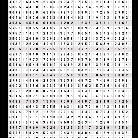
4
1
6
7
4
6
4
6
9
6
2
0
4
0
4
9
7
3
7
1
7
7
5
0
5
2
0
1
4
5
1
6
6
1
7
5
3
5
6
2
4
4
3
0
3
7
5
0
6
6
3
2
4
9
4
6
2
7
4
2
2
2
5
9
5
0
6
2
1
3
8
0
9
9
9
9
4
3
8
2
6
3
8
5
4
9
8
7
3
1
5
8
9
3
3
7
2
7
5
3
2
9
8
0
8
6
0
7
6
4
3
8
0
6
6
8
7
3
3
6
5
8
4
4
8
0
3
1
5
6
9
1
7
3
1
6
7
0
2
2
3
0
3
6
9
4
5
8
6
5
6
1
8
0
8
4
2
0
2
2
1
6
3
8
2
3
8
4
1
5
8
1
6
5
2
5
7
5
1
6
0
8
6
5
2
4
4
8
2
1
3
6
2
1
3
8
0
9
7
7
4
1
5
9
5
7
9
1
4
5
5
9
5
7
3
1
4
3
7
1
2
1
3
1
4
3
5
7
7
5
0
6
5
1
6
5
0
4
2
6
6
1
2
1
3
3
5
0
0
0
2
0
9
0
9
3
2
9
2
2
4
6
5
8
4
1
2
2
1
3
3
7
2
9
2
0
2
2
4
6
1
9
3
9
3
2
6
2
6
8
4
0
4
7
2
4
3
3
0
3
2
9
5
0
5
5
6
3
9
3
2
3
0
3
3
3
9
6
6
3
1
7
7
0
7
2
7
5
5
1
9
8
7
0
7
3
7
7
9
7
4
0
5
4
9
3
5
7
8
6
6
2
9
7
7
5
8
1
0
1
3
1
1
1
2
2
8
4
5
9
0
7
2
1
3
4
0
8
1
9
7
4
0
2
2
8
8
0
1
1
1
9
7
3
1
7
0
9
0
9
2
5
3
7
1
9
3
7
6
4
5
1
8
9
8
3
2
7
8
6
5
4
8
6
5
8
5
4
4
8
6
9
8
2
1
0
6
4
9
4
2
4
8
5
4
3
9
6
5
2
9
8
1
4
5
4
4
8
3
2
3
1
2
4
6
4
9
4
0
4
5
9
2
3
5
8
3
2
1
3
7
0
5
3
8
9
1
3
6
9
0
4
4
5
9
8
1
0
1
1
6
0
4
7
2
6
3
5
0
5
3
1
2
3
5
8
6
3
2
5
9
0
8
2
1
2
7
9
5
5
4
4
9
6
6
2
9
3
8
2
3
5
3
9
3
4
5
7
2
9
7
4
5
0
5
2
4
9
8
8
8
0
2
2
4
3
4
8
6
5
8
7
3
4
7
5
5
4
0
4
3
7
6
2
8
5
7
3
6
9
6
0
4
9
4
4
6
2
3
5
2
8
5
8
4
8
2
9
4
4
1
6
4
1
5
3
1
3
8
2
8
9
5
7
3
8
6
4
9
4
9
6
1
6
7
0
3
7
1
8
6
3
8
9
8
3
5
9
5
5
3
7
6
5
2
6
3
9
6
6
9
8
5
3
8
5
0
8
8
7
7
1
6
3
9
1
3
0
5
5
9
3
0
9
9
4
1
8
7
6
2
9
1
8
9
0
7
2
6
8
8
5
0
1
1
6
6
4
3
7
5
0
5
5
1
9
6
3
1
4
8
3
7
0
7
0
1
4
3
7
3
4
8
5
4
1
0
7
4
2
7
9
5
2
7
1
8
7
6
4
2
0
1
4
5
1
4
4
0
4
6
7
0
4
4
3
7
5
2
7
6
9
1
5
6
1
2
5
1
6
2
1
9
8
8
3
5
4
2
6
2
1
3
4
7
7
9
2
3
5
4
9
7
7
5
2
1
9
0
9
5
7
0
6
6
3
7
9
2
2
5
6
8
0
8
2
6
3
4
7
1
2
5
0
5
7
4
5
1
6
4
9
7
7
5
5
9
6
9
6
9
0
2
0
2
2
8
2
3
5
3
4
1
7
8
3
2
1
8
9
4
2
5
6
2
5
4
4
8
3
5
8
2
9
2
5
2
4
6
1
2
4
3
9
3
0
3
8
4
3
6
1
6
9
6
1
0
3
5
8