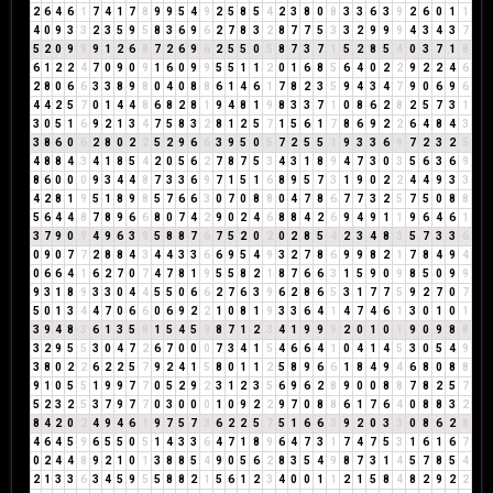
2
6
4
6
1
7
4
1
7
8
9
9
5
4
9
2
5
8
5
4
2
3
8
0
8
3
3
6
3
9
2
6
0
1
1
4
0
9
3
3
2
3
5
9
5
8
3
6
9
6
2
7
8
3
2
8
7
7
5
3
3
2
9
9
9
4
3
4
3
7
5
2
0
9
9
9
1
2
6
8
7
2
6
9
6
2
5
5
0
5
8
7
3
7
1
5
2
8
5
4
0
3
7
1
8
6
1
2
2
4
7
0
9
0
9
1
6
0
9
9
5
5
1
1
2
0
1
6
8
5
6
4
0
2
2
9
2
2
4
6
2
8
0
6
6
3
3
8
9
8
0
4
0
8
8
6
1
4
6
1
7
8
2
3
5
9
4
3
4
7
9
0
6
9
6
4
4
2
5
7
0
1
4
4
8
6
8
2
8
1
9
4
8
1
9
8
3
3
7
1
0
8
6
2
8
2
5
7
3
1
3
0
5
1
6
9
2
1
3
4
7
5
8
3
2
8
1
2
5
7
1
5
6
1
7
8
6
9
2
2
6
4
8
4
3
3
8
6
0
6
2
8
0
2
2
5
2
9
6
6
3
9
5
0
5
7
2
5
5
1
9
3
3
6
9
7
2
3
2
5
4
8
8
4
3
4
1
8
5
4
2
0
5
6
2
7
8
7
5
3
4
3
1
8
9
4
7
3
0
3
5
6
3
6
9
8
6
0
0
0
9
3
4
4
8
7
3
3
6
9
7
1
5
1
6
8
9
5
7
3
1
9
0
2
2
4
4
9
3
3
4
2
8
1
9
5
1
8
9
8
5
7
6
6
3
0
7
0
8
8
0
4
7
8
6
7
7
3
2
5
7
5
0
8
8
5
6
4
4
8
7
8
9
6
6
8
0
7
4
2
9
0
2
4
6
8
8
4
2
6
9
4
9
1
1
9
6
4
6
1
3
7
9
0
9
4
9
6
3
9
5
8
8
7
6
7
5
2
0
2
0
2
8
5
4
2
3
4
8
3
5
7
3
3
6
0
9
0
7
7
2
8
8
4
3
4
4
3
3
6
6
9
5
4
9
3
2
7
8
6
9
9
8
2
1
7
8
4
9
4
0
6
6
4
1
6
2
7
0
7
4
7
8
1
9
5
5
8
2
1
8
7
6
6
3
1
5
9
0
9
8
5
0
9
9
9
3
1
8
9
3
3
0
4
4
5
5
0
6
6
2
7
6
3
9
6
2
8
6
5
3
1
7
7
5
9
2
7
0
7
5
0
1
3
4
4
7
0
6
6
0
6
9
2
2
1
0
8
1
9
3
3
6
4
1
4
7
4
6
1
3
0
1
0
1
3
9
4
8
3
6
1
3
5
8
1
5
4
5
9
8
7
1
2
3
4
1
9
9
9
2
0
1
0
1
9
0
9
8
8
3
2
9
5
5
3
0
4
7
2
6
7
0
0
0
7
3
4
1
5
4
6
6
4
1
0
4
1
4
5
3
0
5
4
9
3
8
0
2
2
6
2
2
5
7
9
2
4
1
5
8
0
1
1
2
5
8
9
6
6
1
8
4
9
4
6
8
0
8
8
9
1
0
5
5
1
9
9
7
7
0
5
2
9
2
3
1
2
3
5
6
9
6
2
8
9
0
0
8
8
7
8
2
5
7
5
2
3
2
5
3
7
9
7
7
0
3
0
0
0
1
0
9
2
2
9
7
0
8
8
6
1
7
6
4
0
8
8
3
2
8
4
2
0
2
4
9
4
6
1
9
7
5
7
3
6
2
2
5
7
5
1
6
6
3
9
2
0
3
3
0
8
6
2
8
4
6
4
5
9
6
5
5
0
5
1
4
3
3
6
4
7
1
8
9
6
4
7
3
1
7
4
7
5
3
1
6
1
6
7
0
2
4
4
8
9
2
1
0
1
3
8
8
5
4
9
0
5
6
2
8
3
5
4
9
8
7
3
1
4
5
7
8
5
4
2
1
3
3
6
3
4
5
9
5
5
8
8
2
1
5
6
1
2
3
4
0
0
1
1
2
1
5
8
4
8
2
9
2
2