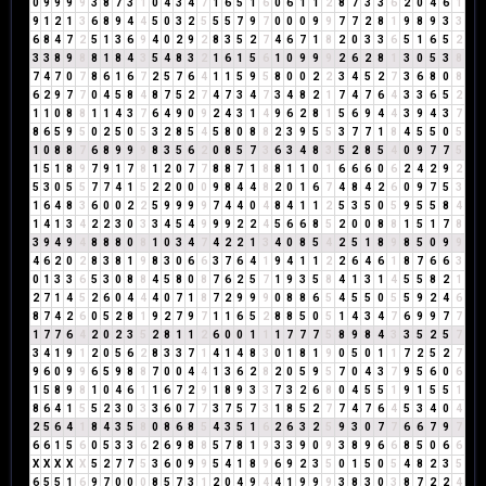
0
9
9
9
9
3
8
7
3
1
0
4
3
4
7
1
6
5
1
6
0
6
1
1
2
8
7
3
3
6
2
0
4
6
1
9
1
2
1
3
6
8
9
4
4
5
0
3
2
5
5
5
7
9
7
0
0
0
9
9
7
7
2
8
1
9
8
9
3
3
6
8
4
7
2
5
1
3
6
9
4
0
2
9
2
8
3
5
2
7
4
6
7
1
8
2
0
3
3
6
5
1
6
5
2
3
3
8
9
8
8
1
8
4
3
5
4
8
3
2
1
6
1
5
6
1
0
9
9
9
2
6
2
8
1
3
0
5
3
8
7
4
7
0
7
8
6
1
6
7
2
5
7
6
4
1
1
5
9
5
8
0
0
2
2
3
4
5
2
7
3
6
8
0
8
6
2
9
7
7
0
4
5
8
4
8
7
5
2
7
4
7
3
4
7
3
4
8
2
1
7
4
7
6
4
3
3
6
5
2
1
1
0
8
8
1
1
4
3
7
6
4
9
0
9
2
4
3
1
4
9
6
2
8
1
5
6
9
4
4
3
9
4
3
7
8
6
5
9
5
0
2
5
0
5
3
2
8
5
4
5
8
0
8
8
2
3
9
5
5
3
7
7
1
8
4
5
5
0
5
1
0
8
8
7
6
8
9
9
9
8
3
5
6
2
0
8
5
7
3
6
3
4
8
3
5
2
8
5
4
0
9
7
7
5
1
5
1
8
9
7
9
1
7
8
1
2
0
7
7
8
8
7
1
8
8
1
1
0
1
6
6
6
0
6
2
4
2
9
2
5
3
0
5
5
7
7
4
1
5
2
2
0
0
0
9
8
4
4
8
2
0
1
6
7
4
8
4
2
6
0
9
7
5
3
1
6
4
8
3
6
0
0
2
2
5
9
9
9
9
7
4
4
0
4
8
4
1
1
2
5
3
5
0
5
9
5
5
8
4
1
4
1
3
4
2
2
3
0
3
3
4
5
4
9
9
9
2
2
4
5
6
6
8
5
2
0
0
8
8
1
5
1
7
8
3
9
4
9
4
8
8
8
0
8
1
0
3
4
7
4
2
2
1
3
4
0
8
5
4
2
5
1
8
9
8
5
0
9
9
4
6
2
0
2
8
3
8
1
9
8
3
0
6
6
3
7
6
4
1
9
4
1
1
2
2
6
4
6
1
8
7
6
6
3
0
1
3
3
6
5
3
0
8
8
4
5
8
0
8
7
6
2
5
7
1
9
3
5
8
4
1
3
1
4
5
5
8
2
1
2
7
1
4
5
2
6
0
4
4
4
0
7
1
8
7
2
9
9
9
0
8
8
6
5
4
5
5
0
5
5
9
2
4
6
8
7
4
2
6
0
5
2
8
1
9
2
7
9
7
1
1
6
5
2
8
8
5
0
5
1
4
3
4
7
6
9
9
7
7
1
7
7
6
4
2
0
2
3
5
2
8
1
1
2
6
0
0
1
1
1
7
7
7
5
8
9
8
4
3
3
5
2
5
7
3
4
1
9
1
2
0
5
6
2
8
3
3
7
1
4
1
4
8
3
0
1
8
1
9
0
5
0
1
1
7
2
5
2
7
9
6
0
9
9
6
5
9
8
8
7
0
0
4
4
1
3
6
2
8
2
0
5
9
5
7
0
4
3
7
9
5
6
0
6
1
5
8
9
8
1
0
4
6
1
1
6
7
2
9
1
8
9
3
3
7
3
2
6
8
0
4
5
5
1
9
1
5
5
1
8
6
4
1
5
5
2
3
0
3
3
6
0
7
7
3
7
5
7
3
1
8
5
2
7
7
4
7
6
4
5
3
4
0
4
2
5
6
4
1
8
4
3
5
8
0
8
6
8
5
4
3
5
1
6
2
6
3
2
5
9
3
0
7
7
6
6
7
9
7
6
6
1
5
6
0
5
3
3
6
2
6
9
8
8
5
7
8
1
9
3
3
9
0
9
3
8
9
6
6
8
5
0
6
6
X
X
X
X
X
5
2
7
7
5
3
6
0
9
9
5
4
1
8
9
6
9
2
3
5
0
1
5
0
5
4
8
2
3
5
6
5
5
1
6
9
7
0
0
0
8
5
7
3
1
2
0
4
9
4
4
1
9
9
9
3
8
3
0
3
8
7
2
2
4