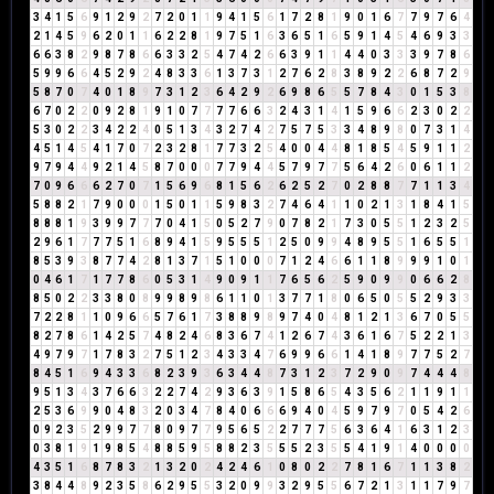
3
4
1
5
6
9
1
2
9
2
7
2
0
1
1
9
4
1
5
6
1
7
2
8
1
9
0
1
6
7
7
9
7
6
4
2
1
4
5
9
6
2
0
1
1
6
2
2
8
1
9
7
5
1
6
3
6
5
1
6
5
9
1
4
5
4
6
9
3
3
6
6
3
8
2
9
8
7
8
6
6
3
3
2
5
4
7
4
2
6
6
3
9
1
1
4
4
0
3
3
3
9
7
8
6
5
9
9
6
6
4
5
2
9
2
4
8
3
3
6
1
3
7
3
1
2
7
6
2
8
3
8
9
2
2
6
8
7
2
9
5
8
7
0
7
4
0
1
8
9
7
3
1
2
3
6
4
2
9
2
6
9
8
6
5
5
7
8
4
3
0
1
5
3
8
6
7
0
2
2
0
9
2
8
1
9
1
0
7
7
7
7
6
6
3
2
4
3
1
4
1
5
9
6
6
2
3
0
2
2
5
3
0
2
2
3
4
2
2
4
0
5
1
3
4
3
2
7
4
2
7
5
7
5
3
3
4
8
9
8
0
7
3
1
4
4
5
1
4
5
4
1
7
0
7
2
3
2
8
1
7
7
3
2
5
4
0
0
4
4
8
1
8
5
4
5
9
1
1
2
9
7
9
4
4
9
2
1
4
5
8
7
0
0
0
7
7
9
4
4
5
7
9
7
7
5
6
4
2
6
0
6
1
1
2
7
0
9
6
6
6
2
7
0
7
1
5
6
9
6
8
1
5
6
2
6
2
5
2
7
0
2
8
8
7
7
1
1
3
4
5
8
8
2
1
7
9
0
0
0
1
5
0
1
1
5
9
8
3
2
7
4
6
4
1
1
0
2
1
3
1
8
4
1
5
8
8
8
1
9
3
9
9
7
7
7
0
4
1
5
0
5
2
7
9
0
7
8
2
1
7
3
0
5
5
1
2
3
2
5
2
9
6
1
7
7
7
5
1
6
8
9
4
1
5
9
5
5
5
1
2
5
0
9
9
4
8
9
5
5
1
6
5
5
1
8
5
3
9
3
8
7
7
4
2
8
1
3
7
1
5
1
0
0
0
7
1
2
4
6
6
1
1
8
9
9
9
1
0
1
0
4
6
1
7
1
7
7
8
6
0
5
3
1
4
9
0
9
1
1
7
6
5
6
2
5
9
0
9
9
0
6
6
2
8
8
5
0
2
2
3
3
8
0
8
9
9
8
9
8
6
1
1
0
1
3
7
7
1
8
0
6
5
0
5
5
2
9
3
3
7
2
2
8
1
1
0
9
6
6
5
7
6
1
7
3
8
8
9
8
9
7
4
0
4
8
1
2
1
3
6
7
0
5
5
8
2
7
8
6
1
4
2
5
7
4
8
2
4
6
8
3
6
7
4
1
2
6
7
4
3
6
1
6
7
5
2
2
1
3
4
9
7
9
7
1
7
8
3
2
7
5
1
2
3
4
3
3
4
7
6
9
9
6
6
1
4
1
8
9
7
7
5
2
7
8
4
5
1
6
9
4
3
3
6
8
2
3
9
3
6
3
4
4
8
7
3
1
2
3
7
2
9
0
9
7
4
4
4
8
9
5
1
3
4
3
7
6
6
3
2
2
7
4
2
9
3
6
3
9
1
5
8
6
5
4
3
5
6
2
1
1
9
1
1
2
5
3
6
9
9
0
4
8
3
2
0
3
4
7
8
4
0
6
6
6
9
4
0
4
5
9
7
9
7
0
5
4
2
6
0
9
2
3
5
2
9
9
7
7
8
0
9
7
7
9
5
6
5
2
2
7
7
7
5
6
3
6
4
1
6
3
1
2
3
0
3
8
1
9
1
9
8
5
4
8
8
5
9
5
8
8
2
3
5
5
5
2
3
5
5
4
1
9
1
4
0
0
0
0
4
3
5
1
6
8
7
8
3
2
1
3
2
0
2
4
2
4
6
1
0
8
0
2
2
7
8
1
6
7
1
1
3
8
2
3
8
4
4
8
9
2
3
5
8
6
2
9
5
5
3
2
0
9
9
3
2
9
5
5
6
7
2
1
3
1
1
7
9
7