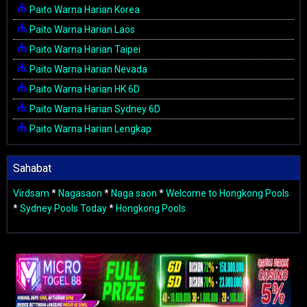
Paito Warna Harian Korea
Paito Warna Harian Laos
Paito Warna Harian Taipei
Paito Warna Harian Nevada
Paito Warna Harian HK 6D
Paito Warna Harian Sydney 6D
Paito Warna Harian Lengkap
Sahabat
Virdsam
*
Nagasaon
*
Naga saon
*
Welcome to Hongkong Pools
*
Sydney Pools Today
*
Hongkong Pools