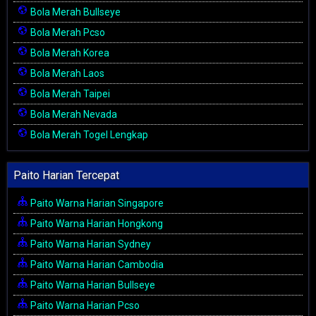
Bola Merah Bullseye
Bola Merah Pcso
Bola Merah Korea
Bola Merah Laos
Bola Merah Taipei
Bola Merah Nevada
Bola Merah Togel Lengkap
Paito Harian Tercepat
Paito Warna Harian Singapore
Paito Warna Harian Hongkong
Paito Warna Harian Sydney
Paito Warna Harian Cambodia
Paito Warna Harian Bullseye
Paito Warna Harian Pcso