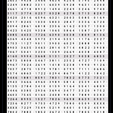
2
6
5
3
8
9
4
3
8
2
3
4
6
6
3
4
6
3
4
7
4
2
5
6
2
5
7
9
5
5
2
4
4
8
3
5
2
4
9
4
3
8
8
2
1
3
3
1
1
2
6
0
3
9
3
5
9
2
8
1
9
6
3
1
4
4
2
0
0
0
2
6
6
1
7
4
7
1
8
9
8
9
1
2
3
1
4
9
4
4
2
2
4
9
4
3
2
4
6
1
9
7
4
0
4
3
1
1
7
8
3
7
7
4
2
0
2
3
7
1
0
3
2
8
1
0
2
7
8
6
5
7
1
3
4
8
2
8
7
6
3
4
2
0
2
2
0
1
6
7
6
5
9
6
6
6
3
2
1
3
2
0
0
3
3
5
0
8
5
4
0
1
6
9
6
8
9
1
7
8
8
2
4
5
9
1
0
3
0
3
5
8
0
3
3
2
8
4
7
2
3
3
3
6
9
6
7
2
0
2
0
0
9
4
4
2
8
6
1
7
6
8
1
8
9
2
3
5
6
2
6
1
6
2
8
0
3
5
7
3
1
3
0
0
0
5
4
2
3
5
5
4
2
5
7
9
3
3
8
2
1
0
6
5
2
5
8
6
4
1
1
5
8
7
6
2
5
9
7
7
5
0
8
5
4
4
4
3
3
6
7
7
2
6
8
6
3
9
0
9
0
0
3
8
2
1
8
0
9
9
8
1
3
6
9
6
3
6
9
6
4
3
4
8
3
5
9
7
3
1
2
1
9
4
4
5
3
5
1
6
1
1
7
6
4
2
3
2
7
9
9
7
5
3
8
1
1
2
7
9
9
0
1
1
2
3
9
0
0
0
6
0
2
9
2
2
8
8
8
7
9
0
9
1
1
8
9
0
3
3
3
6
3
5
8
3
4
6
3
9
2
8
1
4
5
0
7
1
4
5
4
8
2
2
4
3
9
0
8
8
7
0
6
7
4
5
0
4
1
5
3
2
3
0
3
1
3
0
9
9
2
6
6
9
6
4
0
3
8
2
4
0
8
7
6
4
1
6
0
6
9
9
9
4
4
3
6
6
8
5
5
1
3
1
4
2
0
2
7
9
9
0
3
8
2
6
8
5
5
1
5
8
7
3
1
5
8
0
8
8
5
4
6
7
4
3
8
1
1
2
2
3
5
2
7
4
7
2
7
9
7
1
0
9
9
9
9
6
7
4
7
0
2
4
6
2
6
1
9
1
1
4
1
8
9
5
2
3
8
2
1
9
9
0
9
9
1
2
6
8
7
0
3
7
1
2
8
7
5
3
1
5
7
9
7
9
7
8
1
9
0
7
9
9
9
7
1
1
1
2
0
6
8
6
5
5
5
7
4
2
6
8
6
3
9
1
7
2
2
4
0
2
9
4
4
8
6
7
9
7
4
1
2
2
4
1
8
4
2
6
9
4
4
6
1
1
8
8
1
9
8
5
9
1
1
7
8
3
1
4
7
8
3
2
5
0
7
7
3
1
7
3
2
1
3
2
9
4
3
7
3
6
6
6
3
4
9
6
0
6
3
9
8
9
8
5
8
1
4
5
2
5
3
9
3
4
0
1
7
8
9
1
3
5
8
2
7
8
4
3
3
4
1
0
1
0
1
5
9
5
9
1
6
4
1
5
5
4
1
5
6
8
0
9
9
3
4
4
6
1
0
3
8
5
4
2
9
3
6
9
3
6
9
4
4
3
4
7
7
5
3
3
2
0
2
9
7
5
2
7
4
6
0
3
3
7
5
4
5
9
0
1
6
0
6
2
4
0
8
8
9
4
1
8
9
7
8
8
9
8
0
3
8
3
2
7
2
6
4
1
8
9
9
5
5
1
5
2
7
9
7
8
2
6
8
9
6
9
8
8
8
6
3
9
3
0
9
0
1
1
7
2
3
6
9
8
2
7
7
5
9
7
5
3
8
4
7
2
9
2
7
0
8
0
8
0
5
0
9
9
X
X
X
X
X
X
X
X
X
X
7
2
2
9
2
7
5
4
9
4
5
2
1
9
1
0
4
0
1
1
0
1
0
2
2
4
5
9
9
9
7
8
0
2
2
7
8
8
3
2
1
8
5
2
7
2
6
7
2
9
1
5
5
8
4
7
8
0
5
5
9
2
1
8
9