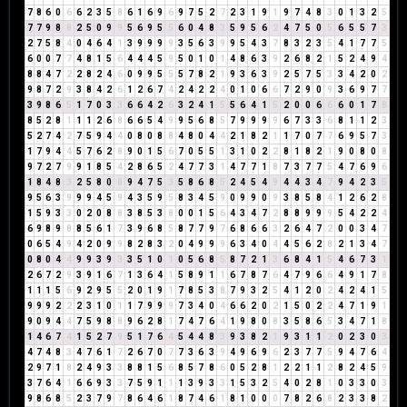
7
8
6
0
6
6
2
3
5
8
6
1
6
9
6
9
7
5
2
7
2
3
1
9
1
9
7
4
8
3
0
1
3
2
5
7
7
9
8
8
2
5
0
9
9
5
6
9
5
5
6
0
4
8
3
5
9
5
6
2
4
7
5
0
5
6
5
5
7
3
2
7
5
8
4
0
4
6
4
1
3
9
9
9
9
3
5
6
3
9
9
5
4
3
7
8
3
2
3
5
4
1
7
7
5
6
0
0
7
7
4
8
1
5
6
4
4
4
5
9
5
0
1
0
1
4
8
6
3
9
2
6
8
2
1
5
2
4
9
4
8
8
4
7
2
2
8
2
4
6
0
9
9
5
5
5
7
8
2
1
9
3
6
3
9
2
5
7
5
3
3
4
2
0
2
9
8
7
2
9
3
8
4
2
6
1
2
6
7
4
2
4
2
2
4
0
1
0
6
6
7
2
9
0
9
3
6
9
7
7
3
9
8
6
5
1
7
0
3
3
6
6
4
2
6
3
2
4
1
5
5
6
4
1
5
2
0
0
6
6
6
0
1
7
8
8
5
2
8
1
1
1
2
6
8
6
6
5
4
9
9
5
6
8
5
7
9
9
9
9
6
7
3
3
6
8
1
1
2
3
5
2
7
4
2
7
5
9
4
4
0
8
0
8
8
4
8
0
4
4
2
1
8
2
1
1
7
0
7
7
6
9
5
7
3
1
7
9
4
4
5
7
6
2
8
9
0
1
5
6
7
0
5
5
1
3
1
0
2
2
8
1
8
2
1
9
0
8
0
8
9
7
2
7
9
9
1
8
5
4
2
8
6
5
2
4
7
7
3
1
4
7
7
1
8
7
3
7
7
5
4
7
6
9
6
1
8
4
8
3
2
5
8
0
8
9
4
7
5
3
5
8
6
8
5
2
4
5
4
9
4
4
3
4
7
9
4
2
3
5
9
5
6
3
9
9
9
4
5
9
4
3
5
9
5
8
3
4
5
9
0
9
9
0
9
3
8
5
8
4
1
2
6
2
8
1
5
9
3
3
0
2
0
8
8
3
8
5
3
8
0
0
1
5
6
4
3
4
7
2
8
8
9
9
9
5
4
2
2
4
6
9
8
9
8
8
5
6
1
7
3
9
6
8
5
8
7
7
9
7
6
8
6
6
3
2
6
4
7
2
0
0
3
4
7
0
6
5
4
9
4
2
0
9
9
8
2
8
3
2
0
4
9
9
9
6
3
4
0
4
4
5
6
2
8
2
1
3
4
7
0
8
0
4
4
9
9
3
9
3
3
5
1
0
1
0
5
6
8
5
8
7
2
1
3
6
8
4
1
5
4
6
7
3
1
2
6
7
2
9
3
9
1
6
7
1
3
6
4
1
5
8
9
1
1
6
7
8
7
6
4
7
9
6
6
4
9
1
7
8
1
1
1
5
6
9
2
9
5
5
2
0
1
9
1
7
8
5
3
8
7
9
3
2
5
4
1
2
0
2
4
2
4
1
5
9
9
9
2
2
2
3
1
0
1
1
7
9
9
9
7
3
4
0
4
6
6
2
0
2
1
5
0
2
2
4
7
1
9
1
9
0
9
4
4
7
5
9
8
8
9
6
2
8
1
7
4
7
6
4
1
9
8
0
8
3
5
8
6
5
3
4
7
1
8
1
4
6
7
4
1
5
2
7
9
5
1
7
6
4
5
4
4
8
3
9
3
8
2
1
9
3
1
1
2
0
2
3
0
3
4
7
4
8
3
4
7
6
1
7
2
6
7
0
7
7
3
6
3
9
4
9
6
9
6
2
3
7
7
5
9
4
7
6
4
2
9
7
1
8
2
4
9
3
3
8
8
1
5
6
8
5
7
8
6
0
5
2
8
1
2
2
1
1
2
8
2
4
5
9
3
7
6
4
1
6
6
9
3
3
7
5
9
1
1
1
3
9
3
3
1
5
3
2
5
4
0
2
8
1
0
3
3
0
3
9
8
6
8
5
2
3
7
9
7
8
6
4
6
1
8
7
4
6
1
8
1
0
0
0
7
8
2
6
8
2
3
3
8
2