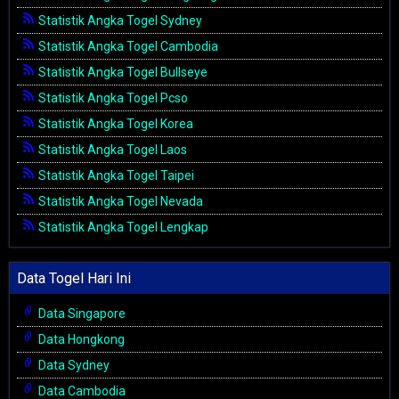
Statistik Angka Togel Sydney
Statistik Angka Togel Cambodia
Statistik Angka Togel Bullseye
Statistik Angka Togel Pcso
Statistik Angka Togel Korea
Statistik Angka Togel Laos
Statistik Angka Togel Taipei
Statistik Angka Togel Nevada
Statistik Angka Togel Lengkap
Data Togel Hari Ini
Data Singapore
Data Hongkong
Data Sydney
Data Cambodia