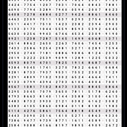
6
9
3
9
3
9
3
6
4
1
4
9
5
0
5
2
3
9
8
8
1
6
2
9
2
2
5
3
7
1
3
1
2
3
5
3
4
2
4
6
7
7
5
4
9
1
2
0
7
7
7
0
3
1
4
7
0
6
4
1
0
8
4
3
7
7
8
8
1
9
6
0
9
0
9
7
7
9
4
4
3
2
8
9
8
7
9
4
0
4
0
5
9
4
4
2
0
0
7
7
8
0
2
3
5
6
4
0
8
8
7
2
7
8
6
4
8
8
4
3
0
2
7
7
5
9
4
2
4
6
8
8
6
1
7
8
4
6
0
6
6
4
6
3
9
2
3
0
9
9
7
5
1
1
2
1
5
3
7
1
0
2
9
3
3
2
7
5
4
9
3
5
0
3
3
5
5
1
1
2
4
4
1
7
8
7
5
1
0
1
1
4
2
3
5
2
3
8
2
1
2
3
9
4
4
2
9
0
3
3
9
1
3
3
6
3
1
7
3
1
1
0
4
4
8
5
5
5
9
5
8
5
9
3
3
5
3
9
2
2
6
0
4
5
9
5
6
3
0
3
0
2
5
6
2
9
9
4
3
7
6
7
4
6
1
4
5
3
4
7
2
3
0
9
9
9
1
9
0
9
8
9
2
1
3
1
2
3
8
2
7
2
8
7
6
5
1
4
5
9
1
4
9
9
9
6
0
6
8
5
1
3
7
1
8
2
6
1
4
5
8
8
6
2
8
2
6
5
0
5
2
2
6
3
9
7
6
0
6
6
7
4
5
4
9
3
2
5
3
8
7
4
3
3
6
2
5
8
6
5
9
2
5
4
9
2
9
8
1
9
3
2
7
1
8
0
2
8
9
8
7
5
9
4
4
2
9
5
0
5
2
7
4
0
4
7
1
8
1
9
0
8
8
6
5
9
0
8
6
5
8
1
2
4
6
2
3
1
5
6
2
0
1
9
1
3
2
2
2
4
2
5
3
9
3
9
0
9
9
9
1
2
8
9
8
1
2
2
5
7
5
0
3
2
5
4
5
9
3
3
8
0
7
9
7
4
7
0
1
1
7
8
2
5
7
1
9
1
4
5
8
6
8
7
6
6
9
1
0
1
9
3
8
4
3
9
0
4
5
9
1
7
4
1
5
3
2
7
0
7
7
8
3
2
5
6
6
6
1
7
0
6
8
4
3
8
2
8
1
9
8
7
3
3
6
7
9
3
7
1
9
5
3
1
4
7
5
5
2
7
2
3
0
2
2
1
1
2
9
2
3
2
9
1
1
4
8
0
9
9
7
1
0
2
2
9
3
0
2
2
6
5
2
4
6
4
6
6
4
1
7
4
1
1
2
8
1
3
3
6
0
7
9
9
9
4
3
9
4
4
2
7
0
3
3
6
1
0
6
6
4
0
0
4
4
7
0
0
1
1
8
5
6
7
4
1
0
8
1
9
7
1
0
2
2
8
4
7
3
1
1
3
5
5
1
8
8
4
5
9
0
8
6
4
1
3
2
9
5
5
3
0
4
5
9
7
0
7
9
7
3
6
5
0
5
7
8
1
1
2
5
1
7
8
6
6
2
6
0
6
8
7
9
3
3
8
6
6
3
9
8
1
4
0
4
1
1
4
4
8
3
5
8
8
7
3
1
0
0
0
4
6
1
5
6
5
4
8
3
2
8
7
3
2
5
3
9
3
0
3
2
1
2
1
3
0
3
8
2
1
6
1
6
2
8
3
0
8
2
1
6
3
8
3
2
4
1
0
5
5
5
8
6
0
6
0
9
8
4
3
0
1
1
8
9
8
1
8
3
2
1
9
8
3
2
5
1
1
4
5
4
2
7
6
4
5
8
6
1
7
7
5
6
4
1
8
8
1
8
9
4
5
4
9
4
2
9
7
8
6
3
4
4
3
7
3
0
9
0
9
2
5
1
6
7
1
4
1
0
1
5
2
7
1
8
0
8
6
3
9
9
3
3
0
3
7
3
8
6
5
9
4
7
7
5
9
7
3
9
3
8
7
7
1
8
1
6
1
1
2
4
5
8
9
8
1
5
1
2
3
2
5
8
4
3
9
0
8
8
7
4
1
6
6
3
8
1
9
7
7
9
8
9
5
5
4
9
0
9
9
2
6
7
2
9